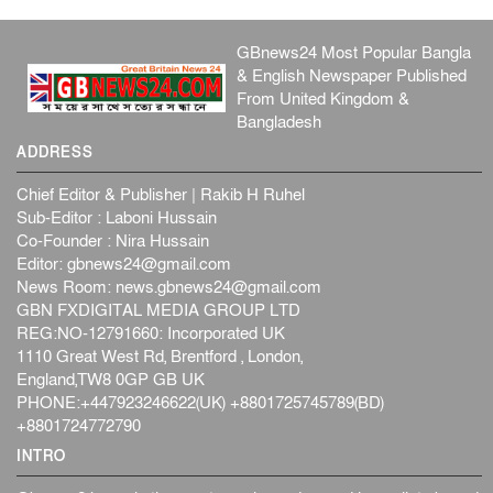
GBnews24 Most Popular Bangla
& English Newspaper Published
From United Kingdom &
Bangladesh
ADDRESS
Chief Editor & Publisher | Rakib H Ruhel
Sub-Editor : Laboni Hussain
Co-Founder : Nira Hussain
Editor:
gbnews24@gmail.com
News Room:
news.gbnews24@gmail.com
GBN FXDIGITAL MEDIA GROUP LTD
REG:NO-12791660: Incorporated UK
1110 Great West Rd, Brentford , London,
England,TW8 0GP GB UK
PHONE:+447923246622(UK) +8801725745789(BD)
+8801724772790
INTRO