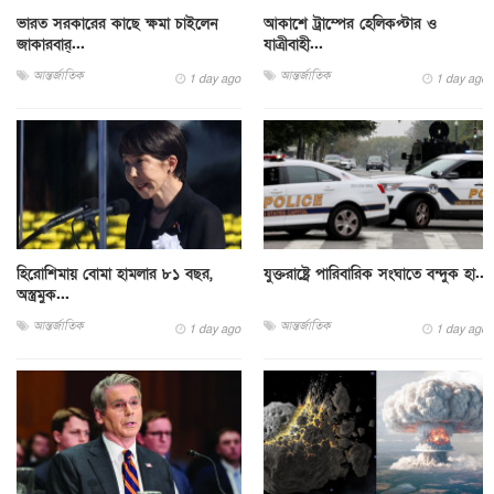
ভারত সরকারের কাছে ক্ষমা চাইলেন
আকাশে ট্রাম্পের হেলিকপ্টার ও
জাকারবার্...
যাত্রীবাহী...
আন্তর্জাতিক
আন্তর্জাতিক
1 day ago
1 day ago
হিরোশিমায় বোমা হামলার ৮১ বছর,
যুক্তরাষ্ট্রে পারিবারিক সংঘাতে বন্দুক হা...
অস্ত্রমুক...
আন্তর্জাতিক
আন্তর্জাতিক
1 day ago
1 day ago