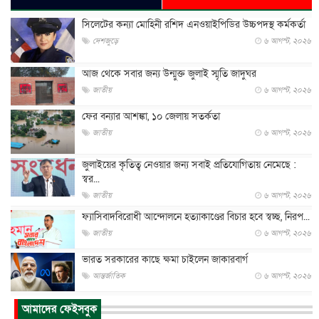
সিলেটের কন্যা মোহিনী রশিদ এনওয়াইপিডির উচ্চপদস্থ কর্মকর্তা
দেশজুড়ে
৬ আগস্ট, ২০২৬
আজ থেকে সবার জন্য উন্মুক্ত জুলাই স্মৃতি জাদুঘর
জাতীয়
৬ আগস্ট, ২০২৬
ফের বন্যার আশঙ্কা, ১০ জেলায় সতর্কতা
জাতীয়
৬ আগস্ট, ২০২৬
জুলাইয়ের কৃতিত্ব নেওয়ার জন্য সবাই প্রতিযোগিতায় নেমেছে :
স্বর...
জাতীয়
৬ আগস্ট, ২০২৬
ফ্যাসিবাদবিরোধী আন্দোলনে হত্যাকাণ্ডের বিচার হবে স্বচ্ছ, নিরপ...
জাতীয়
৬ আগস্ট, ২০২৬
ভারত সরকারের কাছে ক্ষমা চাইলেন জাকারবার্গ
আন্তর্জাতিক
৬ আগস্ট, ২০২৬
আকাশে ট্রাম্পের হেলিকপ্টার ও যাত্রীবাহী বিমান মুখোমুখি, তদন্...
আমাদের ফেইসবুক
আন্তর্জাতিক
৬ আগস্ট, ২০২৬