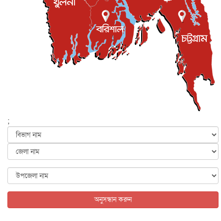
জনগণ পরিবর্তন চেয়েছে বলেই জুলাই আন্দোলন সফল :
প্রধানমন্ত্রী
জাতীয়
৫ আগস্ট, ২০২৬
বেনজীর আহমেদের সঙ্গে পরীমনির ঘনিষ্ঠ সম্পর্ক ছিল : নাসির
মাহম...
জাতীয়
৫ আগস্ট, ২০২৬
হরমুজ নিয়ে ইরান-মার্কিন চুক্তি হতে পারে আজ : মার্কিন অর্থমন...
আন্তর্জাতিক
৫ আগস্ট, ২০২৬
পৃথিবীর দিকে আসছে বিধ্বংসী বস্তু, পারমাণবিক বোমা দিয়ে করা
হব...
;
আন্তর্জাতিক
৫ আগস্ট, ২০২৬
কেনিয়ায় ১৫ হাতির রহস্যজনক মৃত্যু, সন্দেহের মুখে কীটনাশকের
ব্...
আন্তর্জাতিক
৫ আগস্ট, ২০২৬
বিদেশি সংবাদমাধ্যমের জন্য নতুন বিধি-নিষেধ পাকিস্তানের
আন্তর্জাতিক
৫ আগস্ট, ২০২৬
অনুসন্ধান করুন