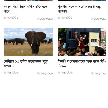
হরমুজ নিয়ে ইরান-মার্কিন চুক্তি হতে
পৃথিবীর দিকে আসছে বিধ্বংসী বস্তু,
পারে...
পারমাণ...
আন্তর্জাতিক
আন্তর্জাতিক
2 days ago
2 days ago
কেনিয়ায় ১৫ হাতির রহস্যজনক মৃত্যু,
বিদেশি সংবাদমাধ্যমের জন্য নতুন বিধি-
সন্দেহ...
নিষে...
আন্তর্জাতিক
আন্তর্জাতিক
2 days ago
2 days ago