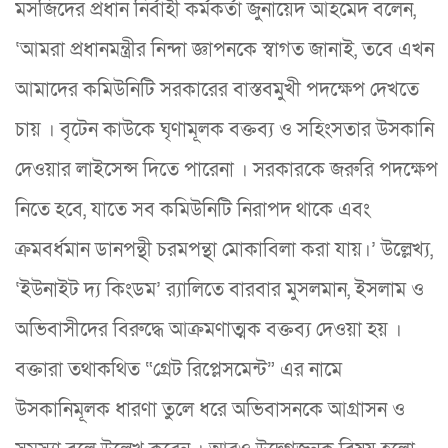
মসজিদের প্রধান নির্বাহী কর্মকর্তা জুনায়েদ আহমেদ বলেন,
‘আমরা প্রধানমন্ত্রীর নিন্দা জ্ঞাপনকে স্বাগত জানাই, তবে এখন
আমাদের কমিউনিটি সরকারের বাস্তবমুখী পদক্ষেপ দেখতে
চায় । বৃটেন কাউকে ঘৃণামূলক বক্তব্য ও সহিংসতার উসকানি
দেওয়ার লাইসেন্স দিতে পারেনা । সরকারকে জরুরি পদক্ষেপ
নিতে হবে, যাতে সব কমিউনিটি নিরাপদ থাকে এবং
ক্রমবর্ধমান ডানপন্থী চরমপন্থা মোকাবিলা করা যায়।’ উল্লেখ্য,
‘ইউনাইট দ্য কিংডম’ র‌্যালিতে বারবার মুসলমান, ইসলাম ও
অভিবাসীদের বিরুদ্ধে আক্রমণাত্মক বক্তব্য দেওয়া হয় ।
বক্তারা তথাকথিত “গ্রেট রিপ্লেসমেন্ট” এর নামে
উসকানিমূলক ধারণা তুলে ধরে অভিবাসনকে আগ্রাসন ও