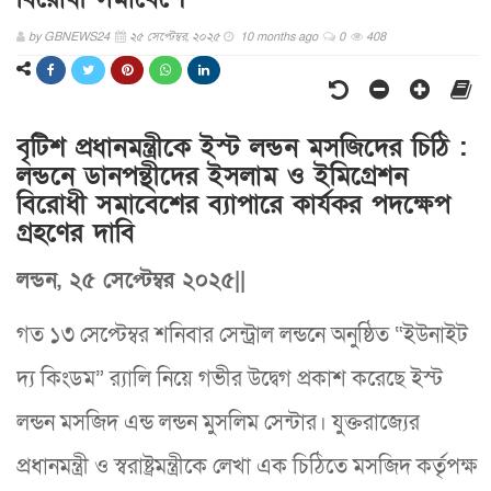
by
GBNEWS24
২৫ সেপ্টেম্বর, ২০২৫
10 months ago
0
408
বৃটিশ প্রধানমন্ত্রীকে ইস্ট লন্ডন মসজিদের চিঠি :
লন্ডনে ডানপন্থীদের ইসলাম ও ইমিগ্রেশন
বিরোধী সমাবেশের ব্যাপারে কার্যকর পদক্ষেপ
গ্রহণের দাবি
লন্ডন, ২৫ সেপ্টেম্বর ২০২৫||
গত ১৩ সেপ্টেম্বর শনিবার সেন্ট্রাল লন্ডনে অনুষ্ঠিত “ইউনাইট
দ্য কিংডম” র‌্যালি নিয়ে গভীর উদ্বেগ প্রকাশ করেছে ইস্ট
লন্ডন মসজিদ এন্ড লন্ডন মুসলিম সেন্টার। যুক্তরাজ্যের
প্রধানমন্ত্রী ও স্বরাষ্ট্রমন্ত্রীকে লেখা এক চিঠিতে মসজিদ কর্তৃপক্ষ