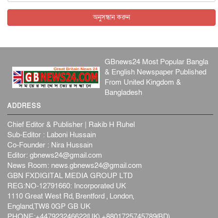
আন্তর্জাতিক
৫ আগস্ট, ২০২৬
অনুসন্ধান করুন
GBnews24 Most Popular Bangla
& English Newspaper Published
From United Kingdom &
Bangladesh
ADDRESS
Chief Editor & Publisher | Rakib H Ruhel
Sub-Editor : Laboni Hussain
Co-Founder : Nira Hussain
Editor:
gbnews24@gmail.com
News Room:
news.gbnews24@gmail.com
GBN FXDIGITAL MEDIA GROUP LTD
REG:NO-12791660: Incorporated UK
1110 Great West Rd, Brentford , London,
England,TW8 0GP GB UK
PHONE:+447923246622(UK) +8801725745789(BD)