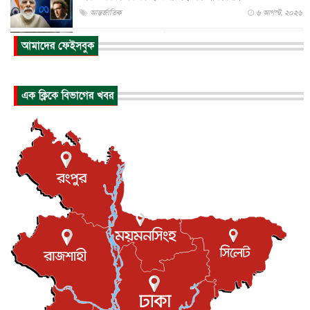
আন্তর্জাতিক
৬ আগস্ট, ২০২৬
আকাশে ট্রাম্পের হেলিকপ্টার ও যাত্রীবাহী বিমান মুখোমুখি, তদন্...
আমাদের ফেইসবুক
আন্তর্জাতিক
৬ আগস্ট, ২০২৬
হিরোশিমায় বোমা হামলার ৮১ বছর, অস্ত্রমুক্ত বিশ্বের আহ্বান জা...
এক ক্লিকে বিভাগের খবর
আন্তর্জাতিক
৬ আগস্ট, ২০২৬
যুক্তরাষ্ট্রে পারিবারিক সংঘাতে বন্দুক হামলা, নিহত ৩
আন্তর্জাতিক
৬ আগস্ট, ২০২৬
টি-টোয়েন্টি ইতিহাসের সর্বোচ্চ রানের মালিক এখন জস বাটলার
খেলাধুলা
৬ আগস্ট, ২০২৬
বস্তিতে কেটেছে শৈশব, আজ মুম্বাইয়ে দুই বাড়ির মালিক
বিনোদন
৬ আগস্ট, ২০২৬
যুক্তরাজ্যে বসবাসরত জাতীয়তাবাদী কুলাউড়াবাসীর মত বিনিময়
সভা...
ইউকে কমিউনিটি
৫ আগস্ট, ২০২৬
প্রধানমন্ত্রীকে সৌদি আরব সফরের আমন্ত্রণ