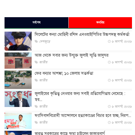
সর্বশেষ
জনপ্রিয়
সিলেটের কন্যা মোহিনী রশিদ এনওয়াইপিডির উচ্চপদস্থ কর্মকর্তা
দেশজুড়ে
৬ আগস্ট, ২০২৬
আজ থেকে সবার জন্য উন্মুক্ত জুলাই স্মৃতি জাদুঘর
জাতীয়
৬ আগস্ট, ২০২৬
ফের বন্যার আশঙ্কা, ১০ জেলায় সতর্কতা
জাতীয়
৬ আগস্ট, ২০২৬
জুলাইয়ের কৃতিত্ব নেওয়ার জন্য সবাই প্রতিযোগিতায় নেমেছে :
স্বর...
জাতীয়
৬ আগস্ট, ২০২৬
ফ্যাসিবাদবিরোধী আন্দোলনে হত্যাকাণ্ডের বিচার হবে স্বচ্ছ, নিরপ...
জাতীয়
৬ আগস্ট, ২০২৬
ভারত সরকারের কাছে ক্ষমা চাইলেন জাকারবার্গ