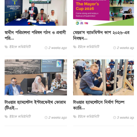
স্বাধীন পরিচালনা পরিষদ গঠন ও প্রবাসী
মেয়র’স ব্যাডমিন্টন কাপ ২০২৬-এর
পরি...
নিবন্ধন...
ইউকে কমিউনিটি
ইউকে কমিউনিটি
2 weeks ago
2 weeks ago
টাওয়ার হ্যামলেটস ইন্টারফেইথ ফোরাম
টাওয়ার হ্যামলেটসে নির্মাণ শিল্পে
(টিএই...
ক্যারি...
ইউকে কমিউনিটি
ইউকে কমিউনিটি
2 weeks ago
3 weeks ago