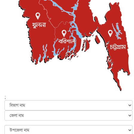
জাতীয়
৫ আগস্ট, ২০২৬
জুলাই গণ-অভ্যুত্থান দিবস আজ, স্মরণে দেশজুড়ে কর্মসূচি
জাতীয়
৫ আগস্ট, ২০২৬
জনগণ পরিবর্তন চেয়েছে বলেই জুলাই আন্দোলন সফল :
প্রধানমন্ত্রী
জাতীয়
৫ আগস্ট, ২০২৬
বেনজীর আহমেদের সঙ্গে পরীমনির ঘনিষ্ঠ সম্পর্ক ছিল : নাসির
মাহম...
জাতীয়
৫ আগস্ট, ২০২৬
হরমুজ নিয়ে ইরান-মার্কিন চুক্তি হতে পারে আজ : মার্কিন অর্থমন...
আন্তর্জাতিক
৫ আগস্ট, ২০২৬
পৃথিবীর দিকে আসছে বিধ্বংসী বস্তু, পারমাণবিক বোমা দিয়ে করা
হব...
;
আন্তর্জাতিক
৫ আগস্ট, ২০২৬
কেনিয়ায় ১৫ হাতির রহস্যজনক মৃত্যু, সন্দেহের মুখে কীটনাশকের
ব্...
আন্তর্জাতিক
৫ আগস্ট, ২০২৬
বিদেশি সংবাদমাধ্যমের জন্য নতুন বিধি-নিষেধ পাকিস্তানের