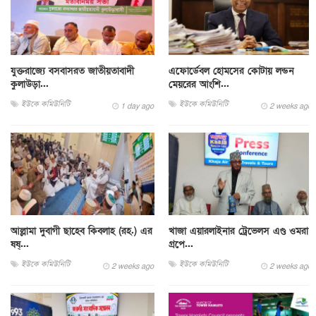
যুক্তরাজ্যে বসবাসরত জাতীয়তাবাদী
এফোর্ডেবল হোমসের কোটায় লন্ডন
কুলাউড়া...
মেয়রের আংশি...
ইউকে কমিউনিটি
ইউকে কমিউনিটি
1 day ago
2 weeks ago
আল্লামা দুবাগী ছাহেব কিবলাহ (রহ.) এর
খাজা এয়ারলাইনার ট্রেভেলস এণ্ড ওমরা
ষষ্...
গ্রপে...
ইউকে কমিউনিটি
ইউকে কমিউনিটি
2 weeks ago
2 weeks ago