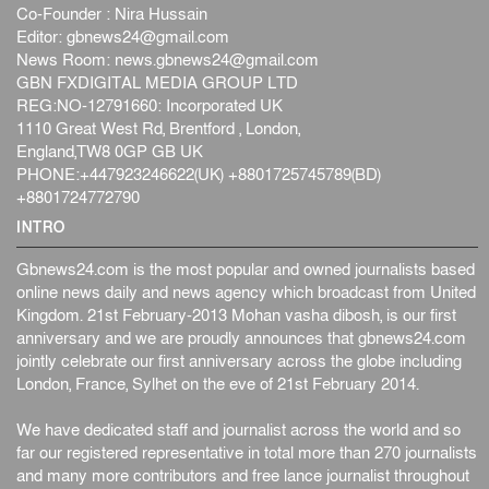
Co-Founder : Nira Hussain
Editor:
gbnews24@gmail.com
News Room:
news.gbnews24@gmail.com
GBN FXDIGITAL MEDIA GROUP LTD
REG:NO-12791660: Incorporated UK
1110 Great West Rd, Brentford , London,
England,TW8 0GP GB UK
PHONE:+447923246622(UK) +8801725745789(BD)
+8801724772790
INTRO
Gbnews24.com is the most popular and owned journalists based
online news daily and news agency which broadcast from United
Kingdom. 21st February-2013 Mohan vasha dibosh, is our first
anniversary and we are proudly announces that gbnews24.com
jointly celebrate our first anniversary across the globe including
London, France, Sylhet on the eve of 21st February 2014.
We have dedicated staff and journalist across the world and so
far our registered representative in total more than 270 journalists
and many more contributors and free lance journalist throughout