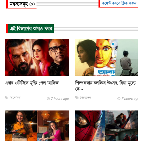
মন্তব্যসমূহ (০)
কমেন্ট করতে ক্লিক করুন
এই বিভাগের আরও খবর
এবার ওটিটিতে মুক্তি পেল ‘মালিক’
শিল্পকলায় চলচ্চিত্র উৎসব, বিনা মূল্যে
দে...
বিনোদন
বিনোদন
7 hours ago
7 hours ago