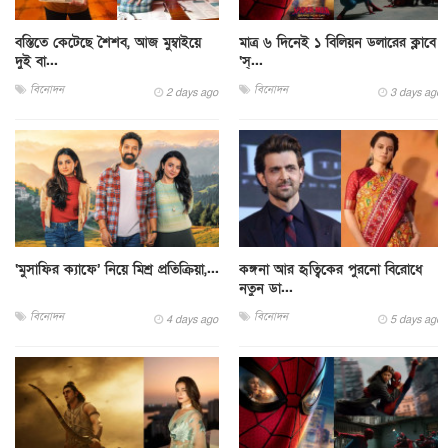
বস্তিতে কেটেছে শৈশব, আজ মুম্বাইয়ে
মাত্র ৬ দিনেই ১ বিলিয়ন ডলারের ক্লাবে
দুই বা...
‘স্...
বিনোদন
বিনোদন
2 days ago
3 days ago
‘মুসাফির ক্যাফে’ নিয়ে মিশ্র প্রতিক্রিয়া,...
কঙ্গনা আর হৃত্বিকের পুরনো বিরোধে
নতুন ডা...
বিনোদন
বিনোদন
4 days ago
5 days ago