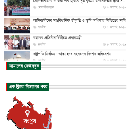
মৌলভীবাজার কাউয়াদিঘি হাওরে সৃষ্ট কৃত্রিম জলাবদ্ধতার স্থায়ী স...
মৌলভীবাজার
৮ আগস্ট, ২০২৬
আদিবাসীদের সাংবিধানিক স্বীকৃতি ও ভূমি অধিকার নিশ্চিতের দাবি
জাতীয়
৮ আগস্ট, ২০২৬
ড্যাবের প্রতিষ্ঠাবার্ষিকীতে প্রধানমন্ত্রী
জাতীয়
৮ আগস্ট, ২০২৬
রাষ্ট্রপতি নির্বাচন : ডাকা হবে সংসদের বিশেষ অধিবেশন
জাতীয়
৮ আগস্ট, ২০২৬
আমাদের ফেইসবুক
প্রধানমন্ত্রীর সঙ্গে সাক্ষাতে খুদে শিল্পী অনুশ্রী রায়ের স্বপ...
জাতীয়
৮ আগস্ট, ২০২৬
এক ক্লিকে বিভাগের খবর
পাকিস্তান-তুরস্কের সঙ্গে প্রতিরক্ষা চুক্তি সৌদি আরবকে কতটা ন...
আন্তর্জাতিক
৮ আগস্ট, ২০২৬
যুক্তরাজ্যে গ্রুমিং কেলেঙ্কারি : পাকিস্তানির অপরাধে অস্বস্তি...
আন্তর্জাতিক
৮ আগস্ট, ২০২৬
বিরোধ কাটিয়ে কূটনৈতিক সম্পর্ক পুনঃস্থাপন করছে মেক্সিকো ও
পের...