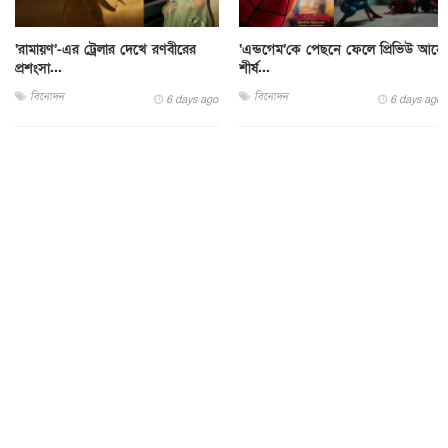
‘রামায়ণ’-এর ট্রেলার দেখে রণবীরের
‘এন্ডগেম’কে পেছনে ফেলে প্রিভিউ আয়ে
প্রশংসা...
শীর্ষ...
বিনোদন
বিনোদন
6 days ago
6 days ago