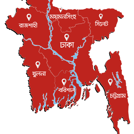
আন্তর্জাতিক
৮ আগস্ট, ২০২৬
এবার ওটিটিতে মুক্তি পেল ‘মালিক’
বিনোদন
৮ আগস্ট, ২০২৬
রিয়ালকে ‘না’ বলা রদ্রির জন্য বার্সার কাছে কত চাইল ম্যানসিটি
খেলাধুলা
৮ আগস্ট, ২০২৬
শিল্পকলায় চলচ্চিত্র উৎসব, বিনা মূল্যে দেখা যাবে ৬ সিনেমা
বিনোদন
৮ আগস্ট, ২০২৬
ইস্ট লন্ডন মসজিদের জুমার খুতবা : “কুরআন হোক জীবন দেখার
লেন্স...
ইসলাম ও জীবন
৭ আগস্ট, ২০২৬
সিলেটের কন্যা মোহিনী রশিদ এনওয়াইপিডির উচ্চপদস্থ কর্মকর্তা
দেশজুড়ে
৬ আগস্ট, ২০২৬
আজ থেকে সবার জন্য উন্মুক্ত জুলাই স্মৃতি জাদুঘর
জাতীয়
৬ আগস্ট, ২০২৬
ফের বন্যার আশঙ্কা, ১০ জেলায় সতর্কতা