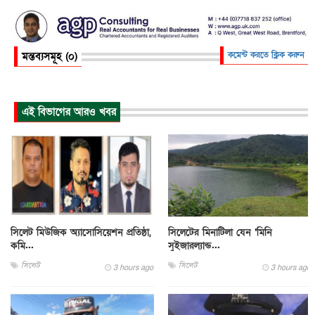
মন্তব্যসমূহ (০)
কমেন্ট করতে ক্লিক করুন
এই বিভাগের আরও খবর
সিলেট মিউজিক অ্যাসোসিয়েশন প্রতিষ্ঠা,
সিলেটের মিনাটিলা যেন ‘মিনি
কমি...
সুইজারল্যান্ড...
সিলেট
সিলেট
3 hours ago
3 hours ago