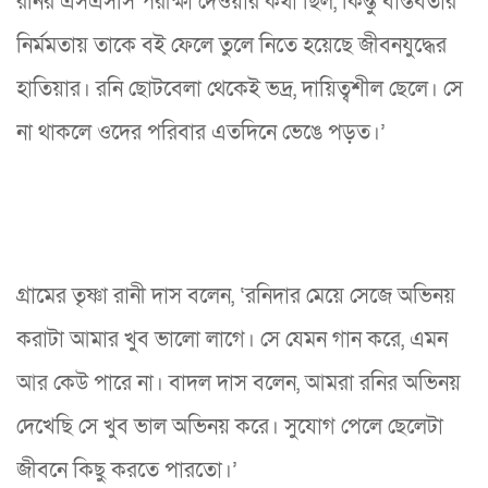
রনির এসএসসি পরীক্ষা দেওয়ার কথা ছিল, কিন্তু বাস্তবতার
নির্মমতায় তাকে বই ফেলে তুলে নিতে হয়েছে জীবনযুদ্ধের
হাতিয়ার। রনি ছোটবেলা থেকেই ভদ্র, দায়িত্বশীল ছেলে। সে
না থাকলে ওদের পরিবার এতদিনে ভেঙে পড়ত।’
গ্রামের তৃষ্ণা রানী দাস বলেন, ‘রনিদার মেয়ে সেজে অভিনয়
করাটা আমার খুব ভালো লাগে। সে যেমন গান করে, এমন
আর কেউ পারে না। বাদল দাস বলেন, আমরা রনির অভিনয়
দেখেছি সে খুব ভাল অভিনয় করে। সুযোগ পেলে ছেলেটা
জীবনে কিছু করতে পারতো।’