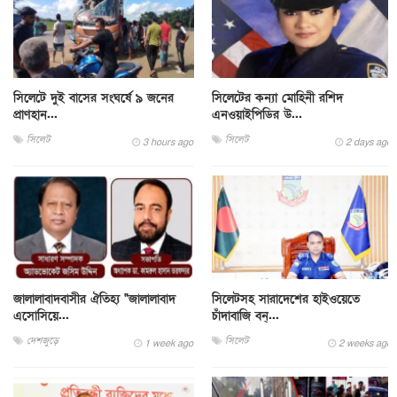
সিলেটে দুই বাসের সংঘর্ষে ৯ জনের
সিলেটের কন্যা মোহিনী রশিদ
প্রাণহান...
এনওয়াইপিডির উ...
সিলেট
সিলেট
3 hours ago
2 days ago
জালালাবাদবাসীর ঐতিহ্য "জালালাবাদ
সিলেটসহ সারাদেশের হাইওয়েতে
এসোসিয়ে...
চাঁদাবাজি বন্...
দেশজুড়ে
সিলেট
1 week ago
2 weeks ago