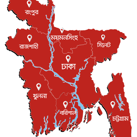
আন্তর্জাতিক
৮ আগস্ট, ২০২৬
বিরোধ কাটিয়ে কূটনৈতিক সম্পর্ক পুনঃস্থাপন করছে মেক্সিকো ও
পের...
আন্তর্জাতিক
৮ আগস্ট, ২০২৬
এবার ওটিটিতে মুক্তি পেল ‘মালিক’
বিনোদন
৮ আগস্ট, ২০২৬
রিয়ালকে ‘না’ বলা রদ্রির জন্য বার্সার কাছে কত চাইল ম্যানসিটি
খেলাধুলা
৮ আগস্ট, ২০২৬
শিল্পকলায় চলচ্চিত্র উৎসব, বিনা মূল্যে দেখা যাবে ৬ সিনেমা
বিনোদন
৮ আগস্ট, ২০২৬
ইস্ট লন্ডন মসজিদের জুমার খুতবা : “কুরআন হোক জীবন দেখার
লেন্স...
ইসলাম ও জীবন
৭ আগস্ট, ২০২৬
সিলেটের কন্যা মোহিনী রশিদ এনওয়াইপিডির উচ্চপদস্থ কর্মকর্তা
দেশজুড়ে
৬ আগস্ট, ২০২৬
আজ থেকে সবার জন্য উন্মুক্ত জুলাই স্মৃতি জাদুঘর