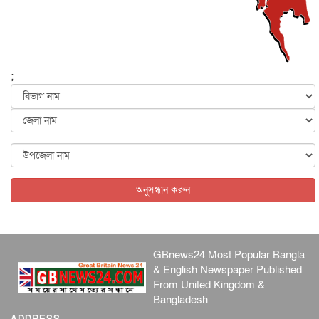
জাতীয়
৬ আগস্ট, ২০২৬
ফের বন্যার আশঙ্কা, ১০ জেলায় সতর্কতা
জাতীয়
৬ আগস্ট, ২০২৬
;
জুলাইয়ের কৃতিত্ব নেওয়ার জন্য সবাই প্রতিযোগিতায় নেমেছে :
স্বর...
জাতীয়
৬ আগস্ট, ২০২৬
ফ্যাসিবাদবিরোধী আন্দোলনে হত্যাকাণ্ডের বিচার হবে স্বচ্ছ, নিরপ...
জাতীয়
৬ আগস্ট, ২০২৬
অনুসন্ধান করুন
GBnews24 Most Popular Bangla
& English Newspaper Published
From United Kingdom &
Bangladesh