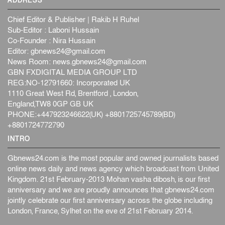
ADDRESS
Chief Editor & Publisher | Rakib H Ruhel
Sub-Editor : Laboni Hussain
Co-Founder : Nira Hussain
Editor:
gbnews24@gmail.com
News Room:
news.gbnews24@gmail.com
GBN FXDIGITAL MEDIA GROUP LTD
REG:NO-12791660: Incorporated UK
1110 Great West Rd, Brentford , London,
England,TW8 0GP GB UK
PHONE:+447923246622(UK) +8801725745789(BD)
+8801724772790
INTRO
Gbnews24.com is the most popular and owned journalists based
online news daily and news agency which broadcast from United
Kingdom. 21st February-2013 Mohan vasha dibosh, is our first
anniversary and we are proudly announces that gbnews24.com
jointly celebrate our first anniversary across the globe including
London, France, Sylhet on the eve of 21st February 2014.