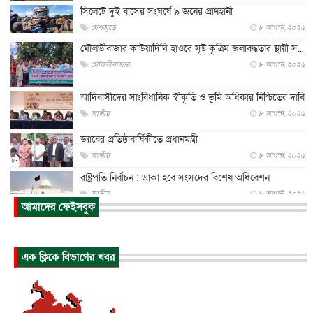
সিলেটে দুই বাসের সংঘর্ষে ৯ জনের প্রাণহানী
দেশজুড়ে
৮ আগস্ট, ২০২৬
মৌলভীবাজার কাউয়াদিঘি হাওরে সৃষ্ট কৃত্রিম জলাবদ্ধতার স্থায়ী স...
মৌলভীবাজার
৮ আগস্ট, ২০২৬
আদিবাসীদের সাংবিধানিক স্বীকৃতি ও ভূমি অধিকার নিশ্চিতের দাবি
জাতীয়
৮ আগস্ট, ২০২৬
ড্যাবের প্রতিষ্ঠাবার্ষিকীতে প্রধানমন্ত্রী
জাতীয়
৮ আগস্ট, ২০২৬
রাষ্ট্রপতি নির্বাচন : ডাকা হবে সংসদের বিশেষ অধিবেশন
জাতীয়
৮ আগস্ট, ২০২৬
আমাদের ফেইসবুক
প্রধানমন্ত্রীর সঙ্গে সাক্ষাতে খুদে শিল্পী অনুশ্রী রায়ের স্বপ...
জাতীয়
৮ আগস্ট, ২০২৬
এক ক্লিকে বিভাগের খবর
পাকিস্তান-তুরস্কের সঙ্গে প্রতিরক্ষা চুক্তি সৌদি আরবকে কতটা ন...
আন্তর্জাতিক
৮ আগস্ট, ২০২৬
যুক্তরাজ্যে গ্রুমিং কেলেঙ্কারি : পাকিস্তানির অপরাধে অস্বস্তি...