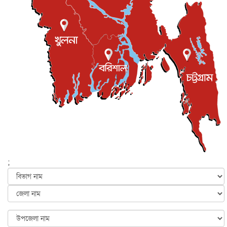
শিল্পকলায় চলচ্চিত্র উৎসব, বিনা মূল্যে দেখা যাবে ৬ সিনেমা
বিনোদন
৮ আগস্ট, ২০২৬
ইস্ট লন্ডন মসজিদের জুমার খুতবা : “কুরআন হোক জীবন দেখার
লেন্স...
ইসলাম ও জীবন
৭ আগস্ট, ২০২৬
সিলেটের কন্যা মোহিনী রশিদ এনওয়াইপিডির উচ্চপদস্থ কর্মকর্তা
দেশজুড়ে
৬ আগস্ট, ২০২৬
আজ থেকে সবার জন্য উন্মুক্ত জুলাই স্মৃতি জাদুঘর
জাতীয়
৬ আগস্ট, ২০২৬
ফের বন্যার আশঙ্কা, ১০ জেলায় সতর্কতা
জাতীয়
৬ আগস্ট, ২০২৬
;
জুলাইয়ের কৃতিত্ব নেওয়ার জন্য সবাই প্রতিযোগিতায় নেমেছে :
স্বর...
জাতীয়
৬ আগস্ট, ২০২৬
ফ্যাসিবাদবিরোধী আন্দোলনে হত্যাকাণ্ডের বিচার হবে স্বচ্ছ, নিরপ...
জাতীয়
৬ আগস্ট, ২০২৬