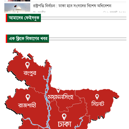
রাষ্ট্রপতি নির্বাচন : ডাকা হবে সংসদের বিশেষ অধিবেশন
জাতীয়
৮ আগস্ট, ২০২৬
আমাদের ফেইসবুক
প্রধানমন্ত্রীর সঙ্গে সাক্ষাতে খুদে শিল্পী অনুশ্রী রায়ের স্বপ...
জাতীয়
৮ আগস্ট, ২০২৬
এক ক্লিকে বিভাগের খবর
পাকিস্তান-তুরস্কের সঙ্গে প্রতিরক্ষা চুক্তি সৌদি আরবকে কতটা ন...
আন্তর্জাতিক
৮ আগস্ট, ২০২৬
যুক্তরাজ্যে গ্রুমিং কেলেঙ্কারি : পাকিস্তানির অপরাধে অস্বস্তি...
আন্তর্জাতিক
৮ আগস্ট, ২০২৬
বিরোধ কাটিয়ে কূটনৈতিক সম্পর্ক পুনঃস্থাপন করছে মেক্সিকো ও
পের...
আন্তর্জাতিক
৮ আগস্ট, ২০২৬
এবার ওটিটিতে মুক্তি পেল ‘মালিক’
বিনোদন
৮ আগস্ট, ২০২৬
রিয়ালকে ‘না’ বলা রদ্রির জন্য বার্সার কাছে কত চাইল ম্যানসিটি
খেলাধুলা
৮ আগস্ট, ২০২৬