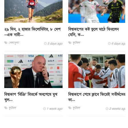
২৯ দিন, ২ হাজার কিলোমিটার, ৮ দেশ
বিশ্বকাপের কষ্ট ভুলে মাঠে ফিরলেন
—এক নারী...
মেসি, ক...
খেলাধুলা
ফুটবল
5 days ago
6 days ago
বিশ্বকাপ ‘বিক্রি’ বিতর্কে অবশেষে মুখ
বিশ্বকাপে শেষে ক্লাবে ফিরেই সতীর্থদের
খুল...
ভা...
ফুটবল
ফুটবল
1 week ago
2 weeks ago