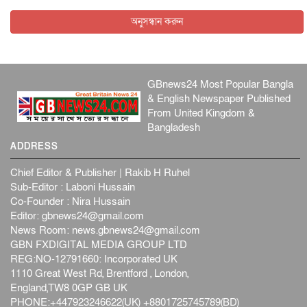
অনুসন্ধান করুন
GBnews24 Most Popular Bangla
& English Newspaper Published
From United Kingdom &
Bangladesh
ADDRESS
Chief Editor & Publisher | Rakib H Ruhel
Sub-Editor : Laboni Hussain
Co-Founder : Nira Hussain
Editor:
gbnews24@gmail.com
News Room:
news.gbnews24@gmail.com
GBN FXDIGITAL MEDIA GROUP LTD
REG:NO-12791660: Incorporated UK
1110 Great West Rd, Brentford , London,
England,TW8 0GP GB UK
PHONE:+447923246622(UK) +8801725745789(BD)