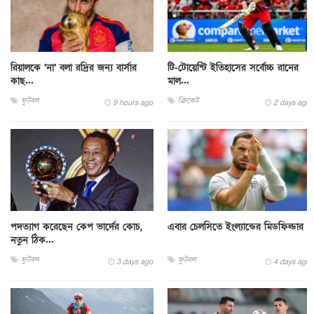
রিয়ালকে ‘না’ বলা রদ্রির জন্য বার্সার
টি-টোয়েন্টি ইতিহাসের সর্বোচ্চ রানের
কাছ...
মাল...
ফুটবল
ক্রিকেট
9 hours ago
2 days ago
পদত্যাগ করেছেন কেপ ভার্দের কোচ,
এবার চেলসিতে ইংল্যান্ডের মিডফিল্ডার
নতুন ঠিক...
ফুটবল
ফুটবল
3 days ago
4 days ago