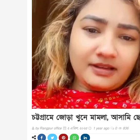
চট্টগ্রামে জোড়া খুনে মামলা, আসামি ছোট
by
Rangpur office
২ এপ্রিল, ২০২৫
1 year ago
0
836