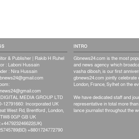
SS
INTRO
itor & Publisher | Rakib H Ruhel
Gbnews24.com is the most popul
or : Laboni Hussain
and news agency which broadca
der : Nira Hussain
vasha dibosh, is our first anniv
bnews24@gmail.com
gbnews24.com jointly celebrate o
oom:
London, France, Sylhet on the ev
bnews24@gmail.com
DIGITAL MEDIA GROUP LTD
We have dedicated staff and jour
12791660: Incorporated UK
representative in total more tha
at West Rd, Brentford , London,
lance journalist throughout the wo
d,TW8 0GP GB UK
+447923246622(UK)
5745789(BD) +8801724772790