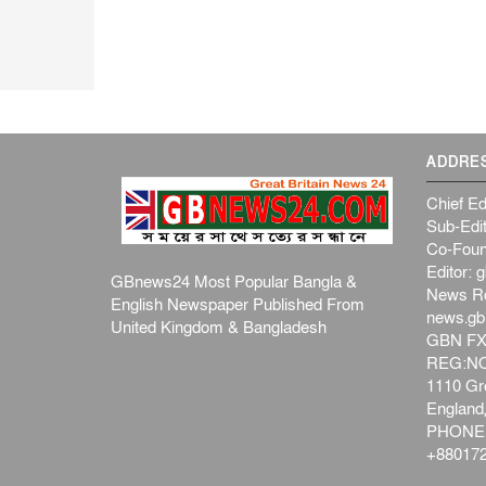
ADDRE
Chief Ed
Sub-Edit
Co-Foun
Editor:
g
GBnews24 Most Popular Bangla &
News R
English Newspaper Published From
news.g
United Kingdom & Bangladesh
GBN FX
REG:NO-
1110 Gre
Englan
PHONE:
+880172