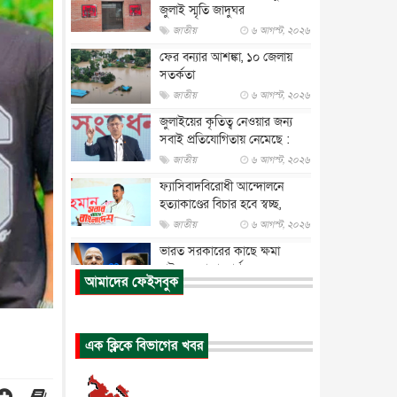
জুলাই স্মৃতি জাদুঘর
জাতীয়
৬ আগস্ট, ২০২৬
ফের বন্যার আশঙ্কা, ১০ জেলায়
সতর্কতা
জাতীয়
৬ আগস্ট, ২০২৬
জুলাইয়ের কৃতিত্ব নেওয়ার জন্য
সবাই প্রতিযোগিতায় নেমেছে :
স্বর...
জাতীয়
৬ আগস্ট, ২০২৬
ফ্যাসিবাদবিরোধী আন্দোলনে
হত্যাকাণ্ডের বিচার হবে স্বচ্ছ,
নিরপ...
জাতীয়
৬ আগস্ট, ২০২৬
ভারত সরকারের কাছে ক্ষমা
চাইলেন জাকারবার্গ
আমাদের ফেইসবুক
আন্তর্জাতিক
৬ আগস্ট, ২০২৬
আকাশে ট্রাম্পের হেলিকপ্টার ও
যাত্রীবাহী বিমান মুখোমুখি, তদন্...
এক ক্লিকে বিভাগের খবর
আন্তর্জাতিক
৬ আগস্ট, ২০২৬
হিরোশিমায় বোমা হামলার ৮১