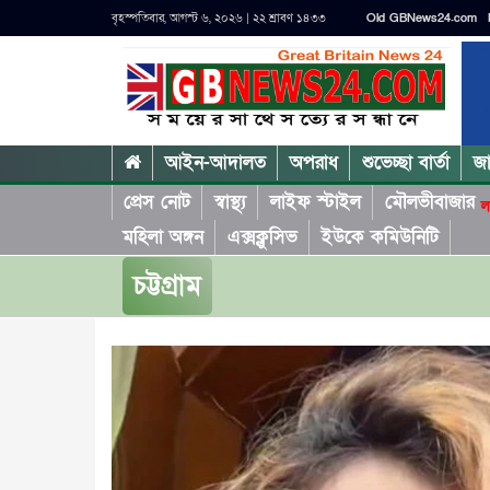
বৃহস্পতিবার, আগস্ট ৬, ২০২৬ | ২২ শ্রাবণ ১৪৩৩
Old GBNews24.com
আইন-আদালত
অপরাধ
শুভেচ্ছা বার্তা
জ
প্রেস নোট
স্বাস্থ্য
লাইফ স্টাইল
মৌলভীবাজার
ল
মহিলা অঙ্গন
এক্সক্লুসিভ
ইউকে কমিউনিটি
চট্টগ্রাম