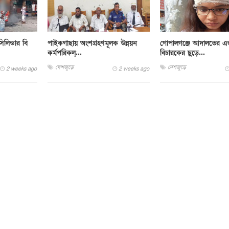
লিন্ডার বি
পাইকগাছায় অংশগ্রহণমূলক উন্নয়ন
গোপালগঞ্জে আদালতের এ
কর্মপরিকল্...
বিচারকের ছুড়ে...
দেশজুড়ে
দেশজুড়ে
2 weeks ago
2 weeks ago