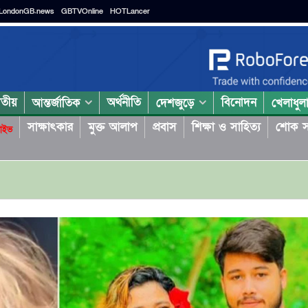
LondonGB.news
GBTVOnline
HOTLancer
াতীয়
অর্থনীতি
বিনোদন
আন্তর্জাতিক
দেশজুড়ে
খেলাধুল
সাক্ষাৎকার
মুক্ত আলাপ
প্রবাস
শিক্ষা ও সাহিত্য
শোক স
াইভ