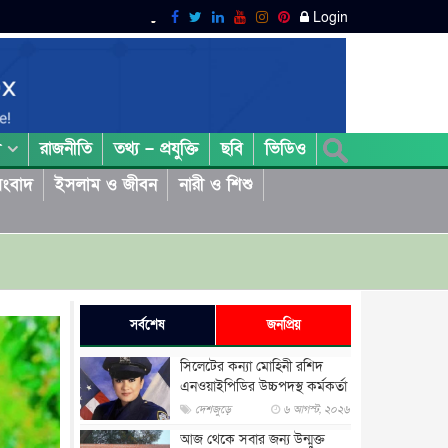
Login
রাজনীতি
তথ্য – প্রযুক্তি
ছবি
ভিডিও
া
ংবাদ
ইসলাম ও জীবন
নারী ও শিশু
সর্বশেষ
জনপ্রিয়
সিলেটের কন্যা মোহিনী রশিদ
এনওয়াইপিডির উচ্চপদস্থ কর্মকর্তা
দেশজুড়ে
৬ আগস্ট, ২০২৬
আজ থেকে সবার জন্য উন্মুক্ত