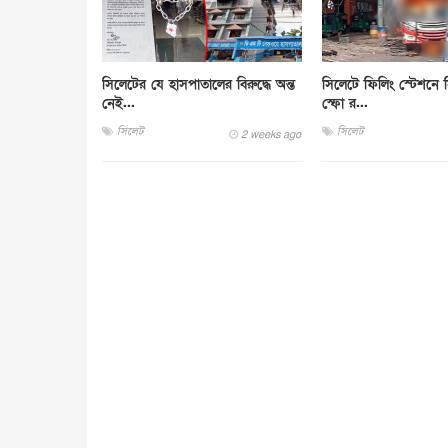
সিলেটের যে হাসপাতালের বিরুদ্ধে অন্ত
সিলেটে ফিলিং স্টেশনে সি
নেই...
স্ফো র...
সিলেট
সিলেট
2 weeks ago