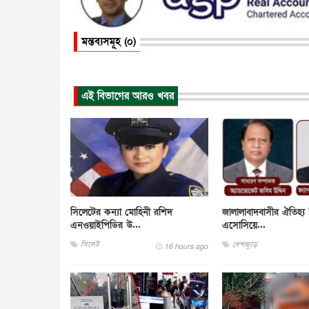
মন্তব্যসমূহ (০)
এই বিভাগের আরও খবর
সিলেটের কন্যা মোহিনী রশিদ
জালালাবাদবাসীর ঐতিহ্য 
এনওয়াইপিডির উ...
এসোসিয়ে...
সিলেট
দেশজুড়ে
16 hours ago