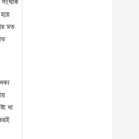
 সংখ্যক
 হয়ে
য়ার মত
িত
ৈক্য
ায়
টা না
্চয়ই