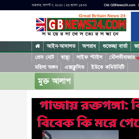
শুক্রবার, আগস্ট ৭, ২০২৬ | ২৩ শ্রাবণ ১৪৩৩
Old GBNews24.com
আইন-আদালত
অপরাধ
শুভেচ্ছা বার্তা
জ
প্রেস নোট
স্বাস্থ্য
লাইফ স্টাইল
মৌলভীবাজার
ল
মহিলা অঙ্গন
এক্সক্লুসিভ
ইউকে কমিউনিটি
মুক্ত আলাপ