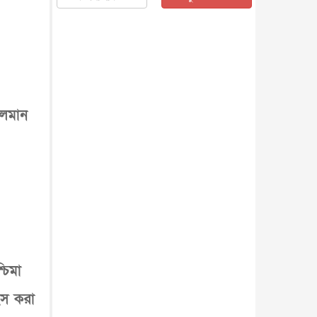
জাতীয়
৫ আগস্ট, ২০২৬
জুলাই গণ-অভ্যুত্থান দিবস আজ,
স্মরণে দেশজুড়ে কর্মসূচি
জাতীয়
৫ আগস্ট, ২০২৬
জনগণ পরিবর্তন চেয়েছে বলেই
জুলাই আন্দোলন সফল : প্রধানমন্ত্রী
চলমান
জাতীয়
৫ আগস্ট, ২০২৬
বেনজীর আহমেদের সঙ্গে পরীমনির
ঘনিষ্ঠ সম্পর্ক ছিল : নাসির মাহম...
জাতীয়
৫ আগস্ট, ২০২৬
হরমুজ নিয়ে ইরান-মার্কিন চুক্তি
হতে পারে আজ : মার্কিন অর্থমন...
আন্তর্জাতিক
৫ আগস্ট, ২০২৬
পৃথিবীর দিকে আসছে বিধ্বংসী
বস্তু, পারমাণবিক বোমা দিয়ে করা
হব...
চিমা
আন্তর্জাতিক
৫ আগস্ট, ২০২৬
কেনিয়ায় ১৫ হাতির রহস্যজনক
ংস করা
মৃত্যু, সন্দেহের মুখে কীটনাশকের