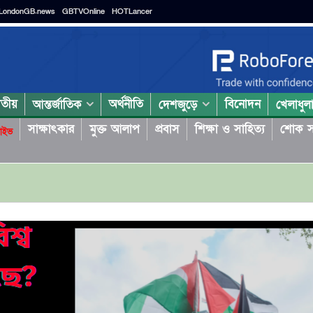
LondonGB.news
GBTVOnline
HOTLancer
াতীয়
অর্থনীতি
বিনোদন
আন্তর্জাতিক
দেশজুড়ে
খেলাধুল
সাক্ষাৎকার
মুক্ত আলাপ
প্রবাস
শিক্ষা ও সাহিত্য
শোক স
াইভ