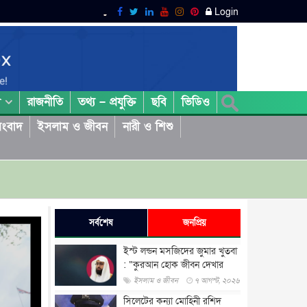
Login
রাজনীতি
তথ্য – প্রযুক্তি
ছবি
ভিডিও
া
ংবাদ
ইসলাম ও জীবন
নারী ও শিশু
সর্বশেষ
জনপ্রিয়
ইস্ট লন্ডন মসজিদের জুমার খুতবা
: “কুরআন হোক জীবন দেখার
লেন্স...
ইসলাম ও জীবন
৭ আগস্ট, ২০২৬
সিলেটের কন্যা মোহিনী রশিদ