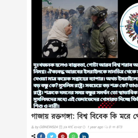
গাজায় রক্তগঙ্গা: বিশ্ব বিবেক কি মরে 
by
GBNEWS24
১৯ মার্চ, ২০২৫
1 year ago
0
873