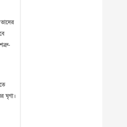
 তাদের
বে
ত্রু-
হতে
র ঘৃণা।