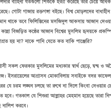
খলদার বাহিনী যতগুলো শিশুকে হত্যা করেছে তার চেয়ে অধিক
েছে। গোটা গাজায় রক্তগঙ্গা বইছে। বিশ্ব মোড়লদের বাধাহীন
চলমান থাকে তবে ফিলিস্তিনের মসজিদুল আকসায় আজান দেও
কান্না বিজড়িত কণ্ঠের আজান বিশ্বের মুসলিম হৃদয়কে প্রকম্প
াগ্রত হয় না? নাকে পানি যেতে কত বাকি পাঞ্জেরি?
াসী সকল ফেরকার মুসলিমের মধ্যকার স্বার্থ ছেড়ে, দ্বন্দ্ব ও অন
য ফরজ। ইসরায়েলের আগ্রাসন মোকাবিলায় সবাইকে বদর কাফেল
ের যে চরম লঙ্ঘন চলছে তা রুখে না দিলে কিংবা দেওয়ার চেষ্
ে হবে। গতকাল যে শিশুরা আল্লাহর মেহমান হয়েছে তারা নিশ
কাছে নালিশ করবে।