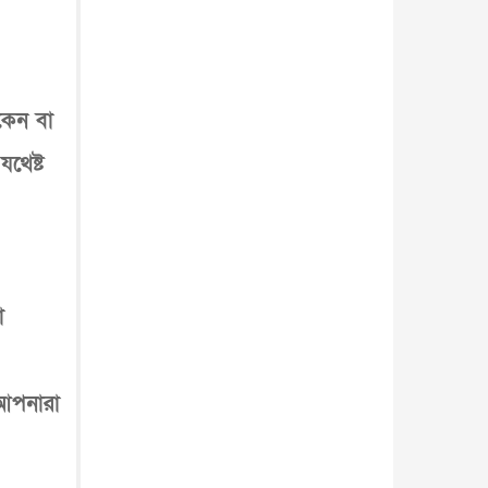
কেন বা
থেষ্ট
া
 আপনারা