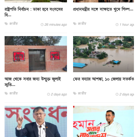
রাষ্ট্রপতি নির্বাচন : ডাকা হবে সংসদের
প্রধানমন্ত্রীর সঙ্গে সাক্ষাতে খুদে শিল্প...
বি...
জাতীয়
জাতীয়
26 minutes ago
1 hour ago
আজ থেকে সবার জন্য উন্মুক্ত জুলাই
ফের বন্যার আশঙ্কা, ১০ জেলায় সতর্কতা
স্মৃতি...
জাতীয়
জাতীয়
2 days ago
2 days ago