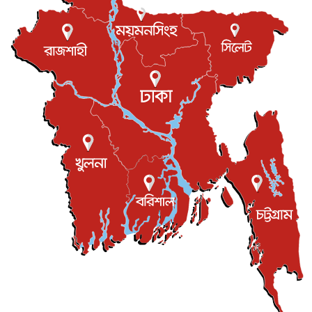
খেলাধুলা
৮ আগস্ট, ২০২৬
শিল্পকলায় চলচ্চিত্র উৎসব, বিনা মূল্যে দেখা যাবে ৬ সিনেমা
বিনোদন
৮ আগস্ট, ২০২৬
ইস্ট লন্ডন মসজিদের জুমার খুতবা : “কুরআন হোক জীবন দেখার
লেন্স...
ইসলাম ও জীবন
৭ আগস্ট, ২০২৬
সিলেটের কন্যা মোহিনী রশিদ এনওয়াইপিডির উচ্চপদস্থ কর্মকর্তা
দেশজুড়ে
৬ আগস্ট, ২০২৬
আজ থেকে সবার জন্য উন্মুক্ত জুলাই স্মৃতি জাদুঘর
জাতীয়
৬ আগস্ট, ২০২৬
ফের বন্যার আশঙ্কা, ১০ জেলায় সতর্কতা
জাতীয়
৬ আগস্ট, ২০২৬
জুলাইয়ের কৃতিত্ব নেওয়ার জন্য সবাই প্রতিযোগিতায় নেমেছে :
স্বর...
জাতীয়
৬ আগস্ট, ২০২৬
ফ্যাসিবাদবিরোধী আন্দোলনে হত্যাকাণ্ডের বিচার হবে স্বচ্ছ, নিরপ...