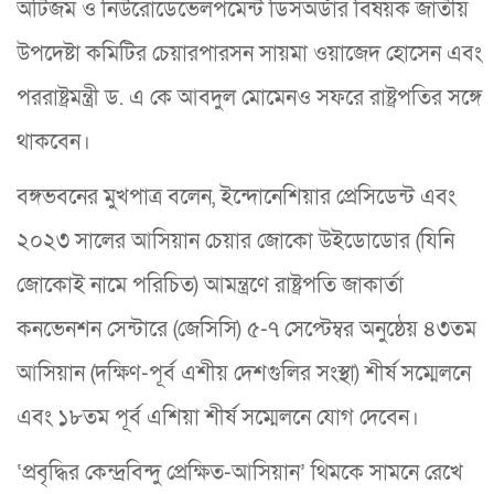
অটিজম ও নিউরোডেভেলপমেন্ট ডিসঅর্ডার বিষয়ক জাতীয়
উপদেষ্টা কমিটির চেয়ারপারসন সায়মা ওয়াজেদ হোসেন এবং
পররাষ্ট্রমন্ত্রী ড. এ কে আবদুল মোমেনও সফরে রাষ্ট্রপতির সঙ্গে
থাকবেন।
বঙ্গভবনের মুখপাত্র বলেন, ইন্দোনেশিয়ার প্রেসিডেন্ট এবং
২০২৩ সালের আসিয়ান চেয়ার জোকো উইডোডোর (যিনি
জোকোই নামে পরিচিত) আমন্ত্রণে রাষ্ট্রপতি জাকার্তা
কনভেনশন সেন্টারে (জেসিসি) ৫-৭ সেপ্টেম্বর অনুষ্ঠেয় ৪৩তম
আসিয়ান (দক্ষিণ-পূর্ব এশীয় দেশগুলির সংস্থা) শীর্ষ সম্মেলনে
এবং ১৮তম পূর্ব এশিয়া শীর্ষ সম্মেলনে যোগ দেবেন।
‘প্রবৃদ্ধির কেন্দ্রবিন্দু প্রেক্ষিত-আসিয়ান’ থিমকে সামনে রেখে