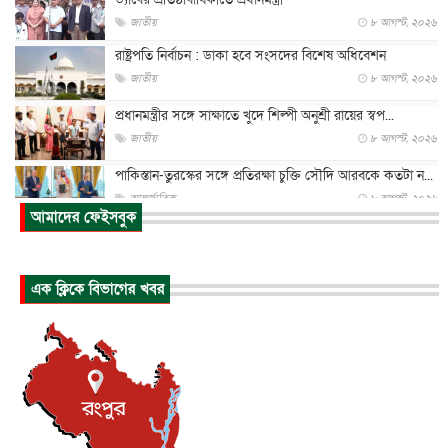
জাতীয়
৮ আগস্ট, ২০২৬
রাষ্ট্রপতি নির্বাচন : ডাকা হবে সংসদের বিশেষ অধিবেশন
জাতীয়
৮ আগস্ট, ২০২৬
প্রধানমন্ত্রীর সঙ্গে সাক্ষাতে খুদে শিল্পী অনুশ্রী রায়ের স্বপ...
জাতীয়
৮ আগস্ট, ২০২৬
পাকিস্তান-তুরস্কের সঙ্গে প্রতিরক্ষা চুক্তি সৌদি আরবকে কতটা ন...
আন্তর্জাতিক
৮ আগস্ট, ২০২৬
আমাদের ফেইসবুক
যুক্তরাজ্যে গ্রুমিং কেলেঙ্কারি : পাকিস্তানির অপরাধে অস্বস্তি...
আন্তর্জাতিক
৮ আগস্ট, ২০২৬
এক ক্লিকে বিভাগের খবর
বিরোধ কাটিয়ে কূটনৈতিক সম্পর্ক পুনঃস্থাপন করছে মেক্সিকো ও
পের...
আন্তর্জাতিক
৮ আগস্ট, ২০২৬
এবার ওটিটিতে মুক্তি পেল ‘মালিক’
বিনোদন
৮ আগস্ট, ২০২৬
রিয়ালকে ‘না’ বলা রদ্রির জন্য বার্সার কাছে কত চাইল ম্যানসিটি