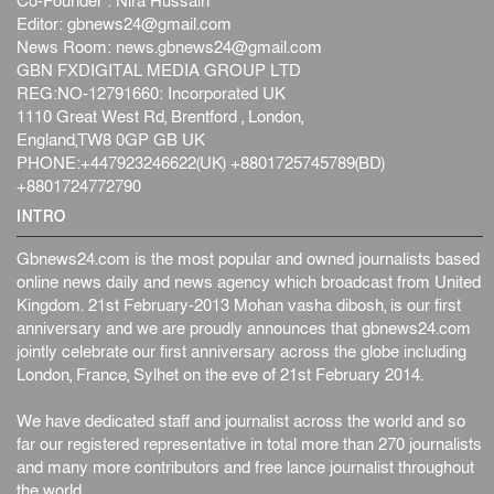
Co-Founder : Nira Hussain
Editor:
gbnews24@gmail.com
News Room:
news.gbnews24@gmail.com
GBN FXDIGITAL MEDIA GROUP LTD
REG:NO-12791660: Incorporated UK
1110 Great West Rd, Brentford , London,
England,TW8 0GP GB UK
PHONE:+447923246622(UK) +8801725745789(BD)
+8801724772790
INTRO
Gbnews24.com is the most popular and owned journalists based
online news daily and news agency which broadcast from United
Kingdom. 21st February-2013 Mohan vasha dibosh, is our first
anniversary and we are proudly announces that gbnews24.com
jointly celebrate our first anniversary across the globe including
London, France, Sylhet on the eve of 21st February 2014.
We have dedicated staff and journalist across the world and so
far our registered representative in total more than 270 journalists
and many more contributors and free lance journalist throughout
the world.