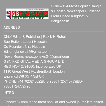
GBnews24 Most Popular Bangla
& English Newspaper Published
From United Kingdom &
Bangladesh
ADDRESS
Chief Editor & Publisher | Rakib H Ruhel
Sub-Editor : Laboni Hussain
Co-Founder : Nira Hussain
Editor:
gbnews24@gmail.com
News Room:
news.gbnews24@gmail.com
GBN FXDIGITAL MEDIA GROUP LTD
REG:NO-12791660: Incorporated UK
1110 Great West Rd, Brentford , London,
England,TW8 0GP GB UK
PHONE:+447923246622(UK) +8801725745789(BD)
+8801724772790
INTRO
Gbnews24.com is the most popular and owned journalists based