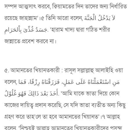
সম্পদ আত্মসাৎ করবে, ক্বিয়ামতের দিন তাদের জন্য নির্ধারিত
রয়েছে জাহান্নাম’।৫ তিনি আরো বলেন, لاَ يَدْخُلُ الْجَنَّةَ
جَسَدٌ غُذِّىَ بِاْلحَرَامِ. ‘হারাম খাদ্য দ্বারা গঠিত শরীর
জান্নাতে প্রবেশ করবে না।
৫. আমানতের খিয়ানতকারী : রাসূল সল্লাল্লাহু আলাইহি ওয়া
বলেন, مَنِ اسْتَعْمَلْنَاهُ عَلَى عَمَلٍ، فَرَزَقْنَاهُ رِزْقًا، فَمَا
أَخَذَ بَعْدَ ذَالِكَ فَهُوَ غُلُوْلٌ. ‘আমি যাকে ভাতা দিয়ে কোন
কাজের দায়িত্ব প্রদান করেছি, সে যদি ভাতা ব্যতীত অন্য কিছু
গ্রহণ করে তাহ’লে তা হবে আমানতের খিয়ানত’।৭ আল্লাহ
বলেন, ‘নিশ্চয়ই আল্লাহ আমানতের খিয়ানতকারীদের পসন্দ