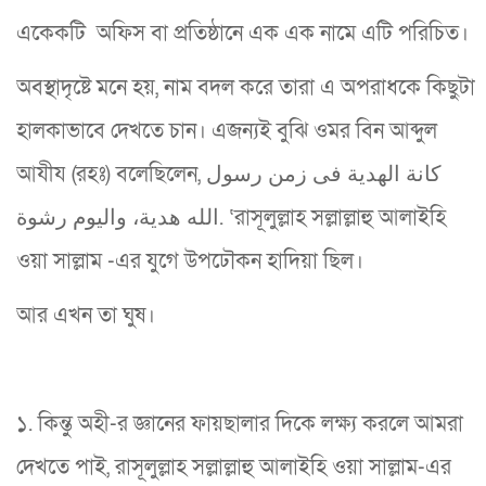
একেকটি অফিস বা প্রতিষ্ঠানে এক এক নামে এটি পরিচিত।
অবস্থাদৃষ্টে মনে হয়, নাম বদল করে তারা এ অপরাধকে কিছুটা
হালকাভাবে দেখতে চান। এজন্যই বুঝি ওমর বিন আব্দুল
আযীয (রহঃ) বলেছিলেন, كانة الهدية فى زمن رسول
الله هدية، واليوم رشوة. ‘রাসূলুল্লাহ সল্লাল্লাহু আলাইহি
ওয়া সাল্লাম -এর যুগে উপঢৌকন হাদিয়া ছিল।
আর এখন তা ঘুষ।
১. কিন্তু অহী-র জ্ঞানের ফায়ছালার দিকে লক্ষ্য করলে আমরা
দেখতে পাই, রাসূলুল্লাহ সল্লাল্লাহু আলাইহি ওয়া সাল্লাম-এর