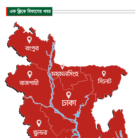
হিরোশিমায় বোমা হামলার ৮১ বছর, অস্ত্রমুক্ত বিশ্বের আহ্বান জা...
এক ক্লিকে বিভাগের খবর
আন্তর্জাতিক
৬ আগস্ট, ২০২৬
যুক্তরাষ্ট্রে পারিবারিক সংঘাতে বন্দুক হামলা, নিহত ৩
আন্তর্জাতিক
৬ আগস্ট, ২০২৬
টি-টোয়েন্টি ইতিহাসের সর্বোচ্চ রানের মালিক এখন জস বাটলার
খেলাধুলা
৬ আগস্ট, ২০২৬
বস্তিতে কেটেছে শৈশব, আজ মুম্বাইয়ে দুই বাড়ির মালিক
বিনোদন
৬ আগস্ট, ২০২৬
যুক্তরাজ্যে বসবাসরত জাতীয়তাবাদী কুলাউড়াবাসীর মত বিনিময়
সভা...
ইউকে কমিউনিটি
৫ আগস্ট, ২০২৬
প্রধানমন্ত্রীকে সৌদি আরব সফরের আমন্ত্রণ
জাতীয়
৫ আগস্ট, ২০২৬
জুলাই গণ-অভ্যুত্থান দিবস আজ, স্মরণে দেশজুড়ে কর্মসূচি
জাতীয়
৫ আগস্ট, ২০২৬
জনগণ পরিবর্তন চেয়েছে বলেই জুলাই আন্দোলন সফল :