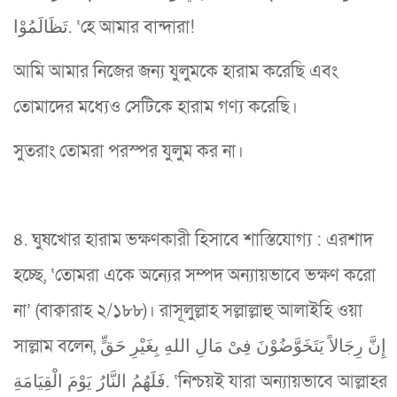
تَظَالَمُوْا. ‘হে আমার বান্দারা!
আমি আমার নিজের জন্য যুলুমকে হারাম করেছি এবং
তোমাদের মধ্যেও সেটিকে হারাম গণ্য করেছি।
সুতরাং তোমরা পরস্পর যুলুম কর না।
৪. ঘুষখোর হারাম ভক্ষণকারী হিসাবে শাস্তিযোগ্য : এরশাদ
হচ্ছে, ‘তোমরা একে অন্যের সম্পদ অন্যায়ভাবে ভক্ষণ করো
না’ (বাক্বারাহ ২/১৮৮)। রাসূলুল্লাহ সল্লাল্লাহু আলাইহি ওয়া
সাল্লাম বলেন, إِنَّ رِجَالاً يَتَخَوَّضُوْنَ فِىْ مَالِ اللهِ بِغَيْرِ حَقٍّ
فَلَهُمُ النَّارُ يَوْمَ الْقِيَامَةِ. ‘নিশ্চয়ই যারা অন্যায়ভাবে আল্লাহর