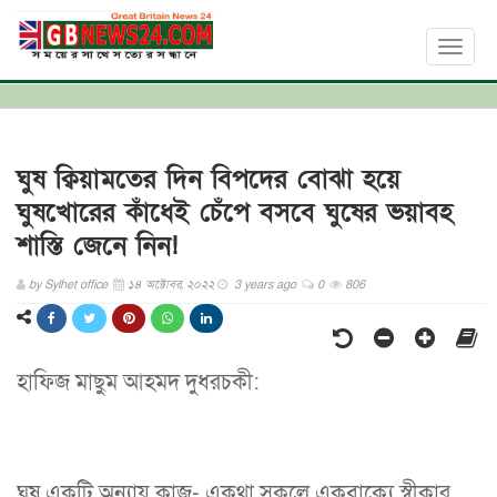
Toggl
naviga
ঘুষ ক্বিয়ামতের দিন বিপদের বোঝা হয়ে
ঘুষখোরের কাঁধেই চেঁপে বসবে ঘুষের ভয়াবহ
শাস্তি জেনে নিন!
by
Sylhet office
১৪ অক্টোবর, ২০২২
3 years ago
0
806
হাফিজ মাছুম আহমদ দুধরচকী:
ঘুষ একটি অন্যায় কাজ- একথা সকলে একবাক্যে স্বীকার