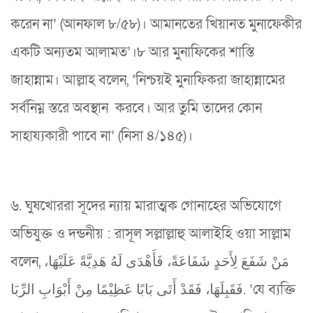
করেন না’ (আনফাল ৮/৫৮)। আমানতের খিয়ানত মুনাফেকীর
একটি অন্যতম আলামত’।৮ আর মুনাফিকের শাস্তি
জাহান্নাম। আল্লাহ বলেন, ‘নিশ্চয়ই মুনাফিকরা জাহান্নামের
সর্বনিম্ন স্তরে অবস্থান করবে। আর তুমি তাদের কোন
সাহায্যকারী পাবে না’ (নিসা ৪/১৪৫)।
৬. ঘুষখোররা সূদের ন্যায় মারাত্মক গোনাহের অভিযোগে
অভিযুক্ত ও দন্ডনীয় : রাসূল সল্লাল্লাহু আলাইহি ওয়া সাল্লাম
বলেন, مَنْ شَفَعَ لِأَحَدٍ شَفَاعَةً، فَأَهْدَى لَهُ هَدِيَّةً عَلَيْهَا،
فَقَبِلَهَا، فَقَدْ أَتَى بَابًا عَظِيْمًا مِنْ أَبْوَابِ الرِّبَا. ‘যে ব্যক্তি