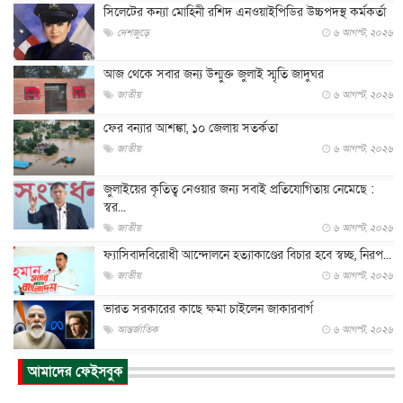
সিলেটের কন্যা মোহিনী রশিদ এনওয়াইপিডির উচ্চপদস্থ কর্মকর্তা
দেশজুড়ে
৬ আগস্ট, ২০২৬
আজ থেকে সবার জন্য উন্মুক্ত জুলাই স্মৃতি জাদুঘর
জাতীয়
৬ আগস্ট, ২০২৬
ফের বন্যার আশঙ্কা, ১০ জেলায় সতর্কতা
জাতীয়
৬ আগস্ট, ২০২৬
জুলাইয়ের কৃতিত্ব নেওয়ার জন্য সবাই প্রতিযোগিতায় নেমেছে :
স্বর...
জাতীয়
৬ আগস্ট, ২০২৬
ফ্যাসিবাদবিরোধী আন্দোলনে হত্যাকাণ্ডের বিচার হবে স্বচ্ছ, নিরপ...
জাতীয়
৬ আগস্ট, ২০২৬
ভারত সরকারের কাছে ক্ষমা চাইলেন জাকারবার্গ
আন্তর্জাতিক
৬ আগস্ট, ২০২৬
আকাশে ট্রাম্পের হেলিকপ্টার ও যাত্রীবাহী বিমান মুখোমুখি, তদন্...
আমাদের ফেইসবুক
আন্তর্জাতিক
৬ আগস্ট, ২০২৬