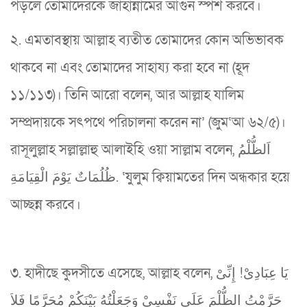
পড়লে তোমাদেরকে জাহান্নামের আগুন স্পর্শ করবে।
২. এমতাবস্থায় আল্লাহ ব্যতীত তোমাদের কোন অভিভাবক
থাকবে না এবং তোমাদের সাহায্য করা হবে না (হূদ
১১/১১৩)। তিনি আরো বলেন, আর আল্লাহ যালিম
সম্প্রদায়কে সৎপথে পরিচালনা করেন না’ (জুম‘আ ৬২/৫)।
রাসূলুল্লাহ সল্লাল্লাহু আলাইহি ওয়া সাল্লাম বলেন, اَلظُّلْمُ
ظُلُمَاتٌ يَوْمَ الْقِيَامَةِ. ‘যুলুম ক্বিয়ামতের দিন অন্ধকার হয়ে
আচ্ছন্ন করবে।
৩. হাদীছে কুদসীতে এসেছে, আল্লাহ বলেন, يَا عِبَادِىْ! إِنِّىْ
حَرَّمْتُ الظُّلْمَ عَلَى نَفْسِيْ وَجَعَلْتُهُ بَيْنَكُمْ مُحَرَّمًا فَلاَ