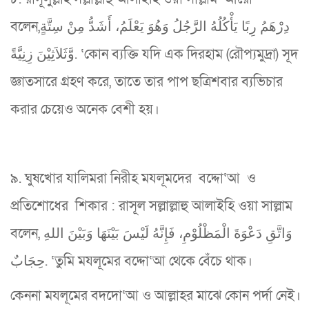
বলেন,دِرْهَمُ رِبًا يَأْكُلُهُ الرَّجُلُ وَهُوَ يَعْلَمُ، أَشَدُّ مِنْ سِتَّةٍ
وَّثَلاَثِيْنَ زِنِيَّةً. ‘কোন ব্যক্তি যদি এক দিরহাম (রৌপ্যমুদ্রা) সূদ
জ্ঞাতসারে গ্রহণ করে, তাতে তার পাপ ছত্রিশবার ব্যভিচার
করার চেয়েও অনেক বেশী হয়।
৯. ঘুষখোর যালিমরা নিরীহ মযলূমদের বদ্দো‘আ ও
প্রতিশোধের শিকার : রাসূল সল্লাল্লাহু আলাইহি ওয়া সাল্লাম
বলেন, وَاتَّقِ دَعْوَةَ الْمَظْلُوْمِ، فَإِنَّهُ لَيْسَ بَيْنَهَا وَبَيْنَ اللهِ
حِجَابٌ. ‘তুমি মযলূমের বদ্দো‘আ থেকে বেঁচে থাক।
কেননা মযলূমের বদদো‘আ ও আল্লাহর মাঝে কোন পর্দা নেই।