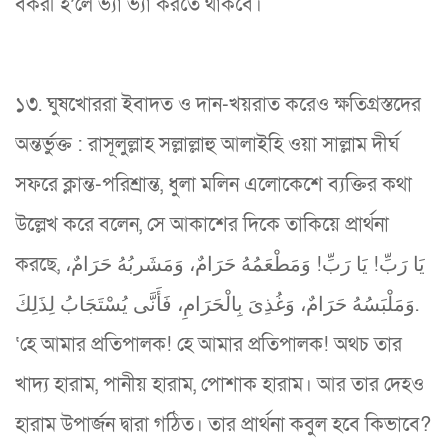
বকরী হ’লে ভ্যাঁ ভ্যাঁ করতে থাকবে।
১৩. ঘুষখোররা ইবাদত ও দান-খয়রাত করেও ক্ষতিগ্রস্তদের
অন্তর্ভুক্ত : রাসূলুল্লাহ সল্লাল্লাহু আলাইহি ওয়া সাল্লাম দীর্ঘ
সফরে ক্লান্ত-পরিশ্রান্ত, ধুলা মলিন এলোকেশে ব্যক্তির কথা
উল্লেখ করে বলেন, সে আকাশের দিকে তাকিয়ে প্রার্থনা
করছে, يَا رَبِّ! يَا رَبِّ! وَمَطْعَمُهُ حَرَامٌ، وَمَشَربُهُ حَرَامٌ،
وَمَلْبَسُهُ حَرَامٌ، وَغُذِىَ بِالْحَرَامِ، فَأَنَّى يُسْتَجَابُ لِذَلِكَ.
‘হে আমার প্রতিপালক! হে আমার প্রতিপালক! অথচ তার
খাদ্য হারাম, পানীয় হারাম, পোশাক হারাম। আর তার দেহও
হারাম উপার্জন দ্বারা গঠিত। তার প্রার্থনা কবুল হবে কিভাবে?