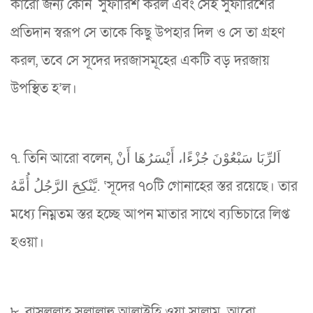
কারো জন্য কোন সুফারিশ করল এবং সেই সুফারিশের
প্রতিদান স্বরূপ সে তাকে কিছু উপহার দিল ও সে তা গ্রহণ
করল, তবে সে সূদের দরজাসমূহের একটি বড় দরজায়
উপস্থিত হ’ল।
৭. তিনি আরো বলেন, اَلرِّبَا سَبْعُوْنَ جُزْءًا، أَيْسَرُهَا أَنْ
يَّنْكِحَ الرَّجُلُ أُمَّهُ. ‘সূদের ৭০টি গোনাহের স্তর রয়েছে। তার
মধ্যে নিম্নতম স্তর হচ্ছে আপন মাতার সাথে ব্যভিচারে লিপ্ত
হওয়া।
৮. রাসূলুল্লাহ সল্লাল্লাহু আলাইহি ওয়া সাল্লাম আরো