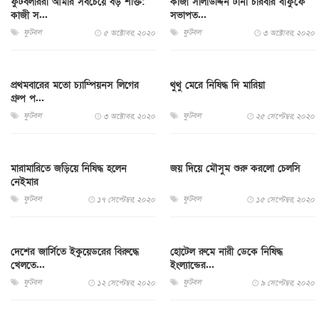
ফুটবলাররা আমার সবচেয়ে বড় শক্তি:
কাজী সালাউদ্দিন টানা চারবার বাফুফে
কাজী স...
সভাপত...
ফুটবল
ফুটবল
৫ অক্টোবর, ২০২০
৩ অক্টোবর, ২০২০
প্রথমবারের মতো চ্যাম্পিয়নস লিগের
থুথু মেরে নিষিদ্ধ দি মারিয়া
গ্রুপ প...
ফুটবল
ফুটবল
৩ অক্টোবর, ২০২০
২৫ সেপ্টেম্বর, ২০২০
মারামারিতে জড়িয়ে নিষিদ্ধ হলেন
জয় দিয়ে মৌসুম শুরু করলো চেলসি
নেইমার
ফুটবল
ফুটবল
১৭ সেপ্টেম্বর, ২০২০
১৫ সেপ্টেম্বর, ২০২০
দেশের জার্সিতে ইকুয়েডরের বিরুদ্ধে
হোটেল রুমে নারী ডেকে নিষিদ্ধ
খেলতে...
ইংল্যান্ডের...
ফুটবল
ফুটবল
১২ সেপ্টেম্বর, ২০২০
৯ সেপ্টেম্বর, ২০২০