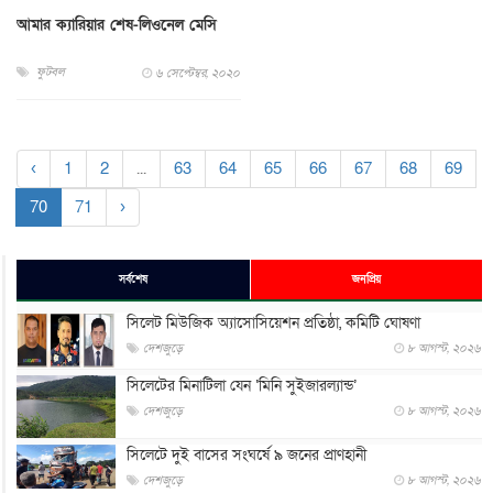
আমার ক্যারিয়ার শেষ-লিওনেল মেসি
ফুটবল
৬ সেপ্টেম্বর, ২০২০
‹
1
2
...
63
64
65
66
67
68
69
70
71
›
সর্বশেষ
জনপ্রিয়
সিলেট মিউজিক অ্যাসোসিয়েশন প্রতিষ্ঠা, কমিটি ঘোষণা
দেশজুড়ে
৮ আগস্ট, ২০২৬
সিলেটের মিনাটিলা যেন ‘মিনি সুইজারল্যান্ড’
দেশজুড়ে
৮ আগস্ট, ২০২৬
সিলেটে দুই বাসের সংঘর্ষে ৯ জনের প্রাণহানী
দেশজুড়ে
৮ আগস্ট, ২০২৬