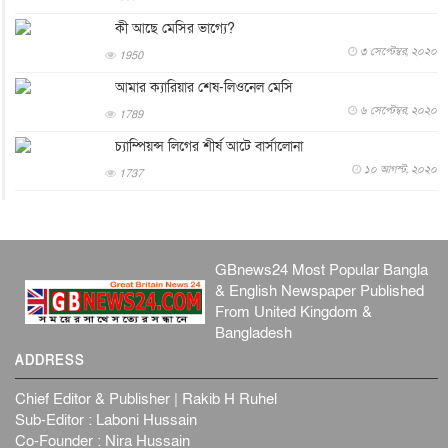
পের...
কী আছে মেসির ভাগ্যে?
আন্তর্জাতিক
৮ আগস্ট, ২০২৬
৩ সেপ্টেম্বর, ২০২০
1950
এবার ওটিটিতে মুক্তি পেল ‘মালিক’
আমার ক্যারিয়ার শেষ-লিওনেল মেসি
বিনোদন
৮ আগস্ট, ২০২৬
৬ সেপ্টেম্বর, ২০২০
1789
রিয়ালকে ‘না’ বলা রদ্রির জন্য বার্সার কাছে কত চাইল ম্যানসিটি
চ্যাম্পিয়ন্স লিগের শীর্ষ আটে বার্সালোনা
খেলাধুলা
৮ আগস্ট, ২০২৬
১০ আগস্ট, ২০২০
1737
শিল্পকলায় চলচ্চিত্র উৎসব, বিনা মূল্যে দেখা যাবে ৬ সিনেমা
বিনোদন
৮ আগস্ট, ২০২৬
ইস্ট লন্ডন মসজিদের জুমার খুতবা : “কুরআন হোক জীবন দেখার
লেন্স...
GBnews24 Most Popular Bangla
& English Newspaper Published
ইসলাম ও জীবন
৭ আগস্ট, ২০২৬
From United Kingdom &
সিলেটের কন্যা মোহিনী রশিদ এনওয়াইপিডির উচ্চপদস্থ কর্মকর্তা
Bangladesh
দেশজুড়ে
৬ আগস্ট, ২০২৬
ADDRESS
আজ থেকে সবার জন্য উন্মুক্ত জুলাই স্মৃতি জাদুঘর
Chief Editor & Publisher | Rakib H Ruhel
জাতীয়
৬ আগস্ট, ২০২৬
Sub-Editor : Laboni Hussain
Co-Founder : Nira Hussain