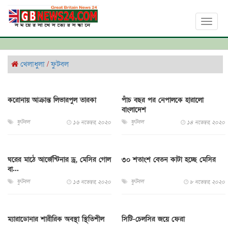
Toggl
naviga
খেলাধুলা
/
ফুটবল
করোনায় আক্রান্ত লিভারপুল তারকা
পাঁচ বছর পর নেপালকে হারালো
বাংলাদেশ
ফুটবল
ফুটবল
১৬ নভেম্বর, ২০২০
১৪ নভেম্বর, ২০২০
ঘরের মাঠে আর্জেন্টিনার ড্র, মেসির গোল
৩০ শতাংশ বেতন কাটা হচ্ছে মেসির
বা...
ফুটবল
ফুটবল
১৩ নভেম্বর, ২০২০
৮ নভেম্বর, ২০২০
ম্যারাডোনার শারীরিক অবস্থা স্থিতিশীল
সিটি-চেলসির জয়ে ফেরা