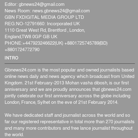
ফের বন্যার আশঙ্কা, ১০ জেলায় সতর্কতা
Editor:
gbnews24@gmail.com
জাতীয়
৬ আগস্ট, ২০২৬
News Room:
news.gbnews24@gmail.com
GBN FXDIGITAL MEDIA GROUP LTD
জুলাইয়ের কৃতিত্ব নেওয়ার জন্য সবাই প্রতিযোগিতায় নেমেছে :
REG:NO-12791660: Incorporated UK
স্বর...
1110 Great West Rd, Brentford , London,
জাতীয়
৬ আগস্ট, ২০২৬
England,TW8 0GP GB UK
PHONE:+447923246622(UK) +8801725745789(BD)
ফ্যাসিবাদবিরোধী আন্দোলনে হত্যাকাণ্ডের বিচার হবে স্বচ্ছ, নিরপ...
+8801724772790
জাতীয়
৬ আগস্ট, ২০২৬
INTRO
Gbnews24.com is the most popular and owned journalists based
online news daily and news agency which broadcast from United
Kingdom. 21st February-2013 Mohan vasha dibosh, is our first
anniversary and we are proudly announces that gbnews24.com
jointly celebrate our first anniversary across the globe including
London, France, Sylhet on the eve of 21st February 2014.
We have dedicated staff and journalist across the world and so
far our registered representative in total more than 270 journalists
and many more contributors and free lance journalist throughout
the world.