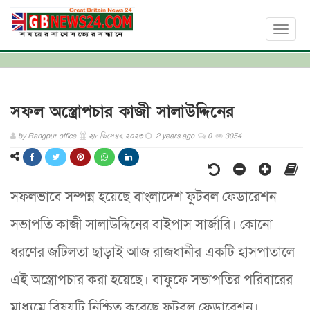
Toggl
naviga
সফল অস্ত্রোপচার কাজী সালাউদ্দিনের
by
Rangpur office
২৮ ডিসেম্বর, ২০২৩
2 years ago
0
3054
সফলভাবে সম্পন্ন হয়েছে বাংলাদেশ ফুটবল ফেডারেশন
সভাপতি কাজী সালাউদ্দিনের বাইপাস সার্জারি। কোনো
ধরণের জটিলতা ছাড়াই আজ রাজধানীর একটি হাসপাতালে
এই অস্ত্রোপচার করা হয়েছে। বাফুফে সভাপতির পরিবারের
মাধ্যমে বিষয়টি নিশ্চিত করেছে ফুটবল ফেডারেশন।