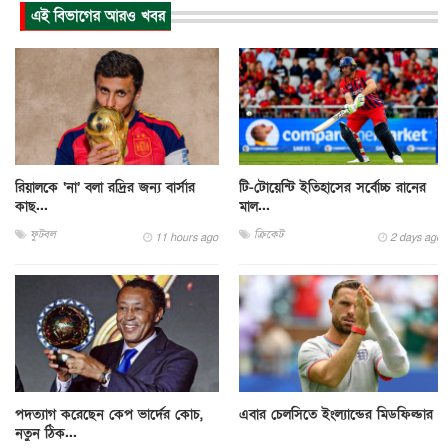
এই বিভাগের আরও খবর
রিয়ালকে ‘না’ বলা রদ্রির জন্য বার্সার
টি-টোয়েন্টি ইতিহাসের সর্বোচ্চ রানের
কাছ...
মাল...
ফুটবল
ক্রিকেট
11 hours ago
2 days ago
পদত্যাগ করেছেন কেপ ভার্দের কোচ,
এবার চেলসিতে ইংল্যান্ডের মিডফিল্ডার
নতুন ঠিক...