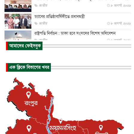
জাতীয়
৮ আগস্ট, ২০২৬
ড্যাবের প্রতিষ্ঠাবার্ষিকীতে প্রধানমন্ত্রী
জাতীয়
৮ আগস্ট, ২০২৬
রাষ্ট্রপতি নির্বাচন : ডাকা হবে সংসদের বিশেষ অধিবেশন
জাতীয়
৮ আগস্ট, ২০২৬
আমাদের ফেইসবুক
প্রধানমন্ত্রীর সঙ্গে সাক্ষাতে খুদে শিল্পী অনুশ্রী রায়ের স্বপ...
জাতীয়
৮ আগস্ট, ২০২৬
এক ক্লিকে বিভাগের খবর
পাকিস্তান-তুরস্কের সঙ্গে প্রতিরক্ষা চুক্তি সৌদি আরবকে কতটা ন...
আন্তর্জাতিক
৮ আগস্ট, ২০২৬
যুক্তরাজ্যে গ্রুমিং কেলেঙ্কারি : পাকিস্তানির অপরাধে অস্বস্তি...
আন্তর্জাতিক
৮ আগস্ট, ২০২৬
বিরোধ কাটিয়ে কূটনৈতিক সম্পর্ক পুনঃস্থাপন করছে মেক্সিকো ও
পের...
আন্তর্জাতিক
৮ আগস্ট, ২০২৬
এবার ওটিটিতে মুক্তি পেল ‘মালিক’
বিনোদন
৮ আগস্ট, ২০২৬