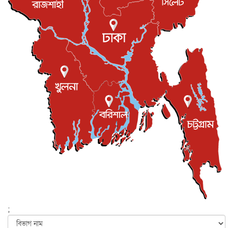
রিয়ালকে ‘না’ বলা রদ্রির জন্য বার্সার কাছে কত চাইল ম্যানসিটি
খেলাধুলা
৮ আগস্ট, ২০২৬
শিল্পকলায় চলচ্চিত্র উৎসব, বিনা মূল্যে দেখা যাবে ৬ সিনেমা
বিনোদন
৮ আগস্ট, ২০২৬
ইস্ট লন্ডন মসজিদের জুমার খুতবা : “কুরআন হোক জীবন দেখার
লেন্স...
ইসলাম ও জীবন
৭ আগস্ট, ২০২৬
সিলেটের কন্যা মোহিনী রশিদ এনওয়াইপিডির উচ্চপদস্থ কর্মকর্তা
দেশজুড়ে
৬ আগস্ট, ২০২৬
আজ থেকে সবার জন্য উন্মুক্ত জুলাই স্মৃতি জাদুঘর
জাতীয়
৬ আগস্ট, ২০২৬
ফের বন্যার আশঙ্কা, ১০ জেলায় সতর্কতা
জাতীয়
৬ আগস্ট, ২০২৬
;
জুলাইয়ের কৃতিত্ব নেওয়ার জন্য সবাই প্রতিযোগিতায় নেমেছে :
স্বর...