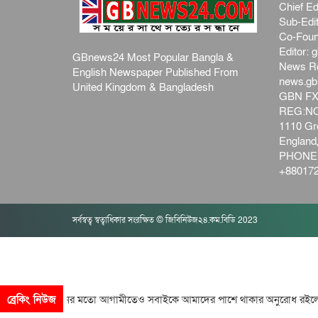
Chief Ed
Sub-Edit
Co-Foun
Editor:
g
GBnews24 Most Popular Bangla &
News R
English Newspaper Published From
news.g
United Kingdom & Bangladesh
GBN FX
REG:NO-
1110 Gre
Englan
PHONE:
+880172
সর্বস্বত্ব স্বত্বাধিকার সংরক্ষিত © জিবিনিউজ২৪.কম.বিডি 2023
াই বিগতো দিনের মতো আগামীতেও সবাইকে আমাদের পাশে থাকার অনুরোধ রইল
ব্রেকিং নিউজ