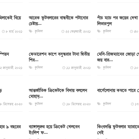
িলাকেই বিয়ে
আরেক ফুটবলারের বান্ধবীকে পটানোর
পাঁচ ম্যাচ পর জয়ের দেখা
চেষ্টায়...
লিভারপুল
ফুটবল
ফুটবল
৮ মার্চ, ২০২১
২২ ফেব্রুয়ারী, ২০২১
৩০ 
্পিয়ন
ফেডারেশন কাপে বসুন্ধরার টানা দ্বিতীয়
মেসি-গ্রিজম্যানের জোড়া 
শির...
জয় বার...
ফুটবল
ফুটবল
২ জানুয়ারী, ২০২১
১১ জানুয়ারী, ২০২১
১০ 
ড়
আন্তর্জাতিক ক্রিকেটকে বিদায় বললেন
বার্সেলোনায় কমতে পারে 
মোহাম্...
ফুটবল
ফুটবল
৮ ডিসেম্বর, ২০২০
১৮ ডিসেম্বর, ২০২০
১৭ 
নহোর ৯ বছরের
ব্যাঙ্গালুরুর হয়ে ক্রিকেট খেলবেন
কিংবদন্তি ফুটবলার ম্যার
ইংলিশ ফ...
নেই