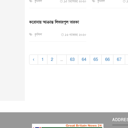
ফুটবল
ফুটবল
১৫ ডিসেম্বর, ২০২০
১
করোনায় আক্রান্ত লিভারপুল তারকা
ফুটবল
১৬ নভেম্বর, ২০২০
‹
1
2
...
63
64
65
66
67
ADDRE