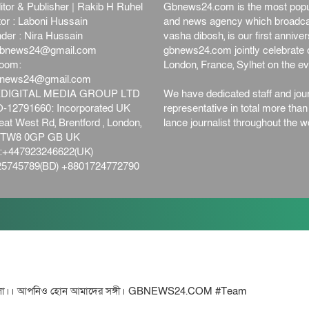
itor & Publisher | Rakib H Ruhel
Gbnews24.com is the most popul
or : Laboni Hussain
and news agency which broadca
der : Nira Hussain
vasha dibosh, is our first anniv
bnews24@gmail.com
gbnews24.com jointly celebrate o
oom:
London, France, Sylhet on the ev
bnews24@gmail.com
DIGITAL MEDIA GROUP LTD
We have dedicated staff and jour
12791660: Incorporated UK
representative in total more tha
at West Rd, Brentford , London,
lance journalist throughout the wo
d,TW8 0GP GB UK
+447923246622(UK)
5745789(BD) +8801724772790
ো।। আপনিও হোন আমাদের সঙ্গী। GBNEWS24.COM #Team