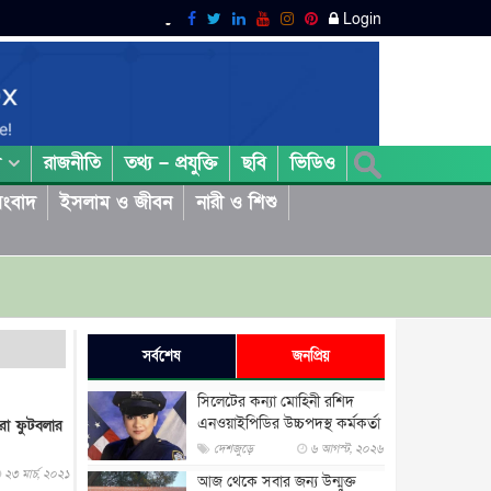
Login
রাজনীতি
তথ্য – প্রযুক্তি
ছবি
ভিডিও
া
ংবাদ
ইসলাম ও জীবন
নারী ও শিশু
সর্বশেষ
জনপ্রিয়
সিলেটের কন্যা মোহিনী রশিদ
এনওয়াইপিডির উচ্চপদস্থ কর্মকর্তা
রা ফুটবলার
দেশজুড়ে
৬ আগস্ট, ২০২৬
২৩ মার্চ, ২০২১
আজ থেকে সবার জন্য উন্মুক্ত