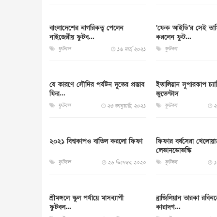
বাংলাদেশের নাগরিকত্ব পেলেন
‘ফেক আইডি’র সেই তাম
নাইজেরীয় ফুটব...
করলেন ফুট...
ফুটবল
ফুটবল
১৬ মার্চ, ২০২১
যে কারণে সৌদির পর্যটন দূতের প্রস্তাব
ইতালিয়ান সুপারকাপ চ্যাম
ফির...
জুভেন্টাস
ফুটবল
ফুটবল
২৩ জানুয়ারী, ২০২১
২
২০২১ বিশ্বকাপও বাতিল করলো ফিফা
ফিফার বর্ষসেরা খেলোয়া
লেভানডোভস্কি
ফুটবল
ফুটবল
২৬ ডিসেম্বর, ২০২০
১
শ্রীমঙ্গলে স্কুল পর্যায়ে মাসব্যাপী
ব্রাজিলিয়ান তারকা রবি
ফুটবল...
কারাদণ...