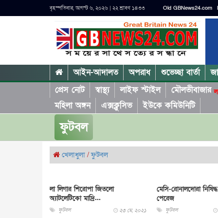
বৃহস্পতিবার, আগস্ট ৬, ২০২৬ | ২২ শ্রাবণ ১৪৩৩
Old GBNews24.com
আইন-আদালত
অপরাধ
শুভেচ্ছা বার্তা
জ
প্রেস নোট
স্বাস্থ্য
লাইফ স্টাইল
মৌলভীবাজার
ল
মহিলা অঙ্গন
এক্সক্লুসিভ
ইউকে কমিউনিটি
ফুটবল
খেলাধুলা
/
ফুটবল
লা লিগার শিরোপা জিতলো
মেসি-রোনালদোরা নিষিদ্ধ
অ্যাটলেটিকো মাদ্রি...
পেরেজ
ফুটবল
ফুটবল
২৩ মে, ২০২১