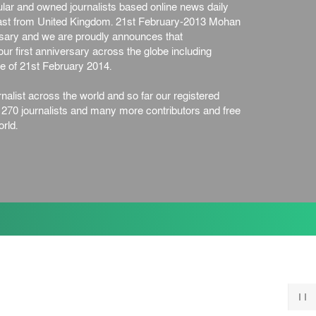
ar and owned journalists based online news daily
জাতীয়
৫ আগস্ট, ২০২৬
st from United Kingdom. 21st February-2013 Mohan
জনগণ পরিবর্তন চেয়েছে বলেই
ersary and we are proudly announces that
জুলাই আন্দোলন সফল : প্রধানমন্ত্রী
ur first anniversary across the globe including
জাতীয়
৫ আগস্ট, ২০২৬
e of 21st February 2014.
বেনজীর আহমেদের সঙ্গে পরীমনির
nalist across the world and so far our registered
ঘনিষ্ঠ সম্পর্ক ছিল : নাসির মাহম...
n 270 journalists and many more contributors and free
জাতীয়
৫ আগস্ট, ২০২৬
rld.
হরমুজ নিয়ে ইরান-মার্কিন চুক্তি
হতে পারে আজ : মার্কিন অর্থমন...
আন্তর্জাতিক
৫ আগস্ট, ২০২৬
পৃথিবীর দিকে আসছে বিধ্বংসী
বস্তু, পারমাণবিক বোমা দিয়ে করা
হব...
আন্তর্জাতিক
৫ আগস্ট, ২০২৬
কেনিয়ায় ১৫ হাতির রহস্যজনক
মৃত্যু, সন্দেহের মুখে কীটনাশকের
ব্...
আন্তর্জাতিক
৫ আগস্ট, ২০২৬
বিদেশি সংবাদমাধ্যমের জন্য নতুন
বিধি-নিষেধ পাকিস্তানের