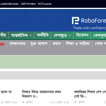
LondonGB.news
GBTVOnline
HOTLancer
াতীয়
অর্থনীতি
বিনোদন
আন্তর্জাতিক
দেশজুড়ে
খেলাধুল
সাক্ষাৎকার
মুক্ত আলাপ
প্রবাস
শিক্ষা ও সাহিত্য
শোক স
াইভ
 হবেন না:
নিলামে উঠছে ম্যারাডোনার প্রথম
বাল্যবিয়ের শিকার দেশ সে
বিশ্বকাপ ম...
সেই কি...
ফুটবল
ফুটবল
২১ এপ্রিল, ২০২১
১৭ এপ্রিল, ২০২১