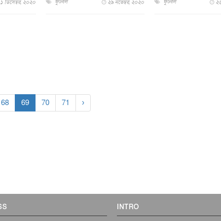
ফুটবল
ফুটবল
১ ডিসেম্বর, ২০২০
২৯ নভেম্বর, ২০২০
২৬
68
69
70
71
›
SS
INTRO