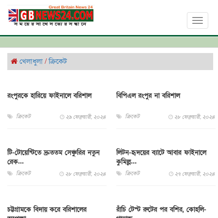
Toggl
naviga
খেলাধুলা
/
ক্রিকেট
রংপুরকে হারিয়ে ফাইনালে বরিশাল
বিপিএল রংপুর না বরিশাল
ক্রিকেট
ক্রিকেট
২৯ ফেব্রুয়ারী, ২০২৪
২৮ ফেব্রুয়ারী, ২০২৪
টি-টোয়েন্টিতে দ্রুততম সেঞ্চুরির নতুন
লিটন-হৃদয়ের ব‍্যাটে আবার ফাইনালে
রেক...
কুমিল্ল...
ক্রিকেট
ক্রিকেট
২৮ ফেব্রুয়ারী, ২০২৪
২৭ ফেব্রুয়ারী, ২০২৪
চট্টগ্রামকে বিদায় করে বরিশালের
রাঁচি টেস্ট রুটের পর বশির, কোহলি-