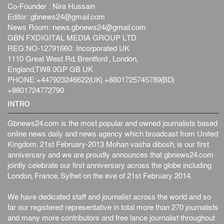
ফের বন্যার আশঙ্কা, ১০ জেলায় সতর্কতা
Co-Founder : Nira Hussain
জাতীয়
৬ আগস্ট, ২০২৬
Editor:
gbnews24@gmail.com
News Room:
news.gbnews24@gmail.com
জুলাইয়ের কৃতিত্ব নেওয়ার জন্য সবাই প্রতিযোগিতায় নেমেছে :
GBN FXDIGITAL MEDIA GROUP LTD
স্বর...
REG:NO-12791660: Incorporated UK
জাতীয়
৬ আগস্ট, ২০২৬
1110 Great West Rd, Brentford , London,
England,TW8 0GP GB UK
ফ্যাসিবাদবিরোধী আন্দোলনে হত্যাকাণ্ডের বিচার হবে স্বচ্ছ, নিরপ...
PHONE:+447923246622(UK) +8801725745789(BD)
জাতীয়
৬ আগস্ট, ২০২৬
+8801724772790
INTRO
Gbnews24.com is the most popular and owned journalists based
online news daily and news agency which broadcast from United
Kingdom. 21st February-2013 Mohan vasha dibosh, is our first
anniversary and we are proudly announces that gbnews24.com
jointly celebrate our first anniversary across the globe including
London, France, Sylhet on the eve of 21st February 2014.
We have dedicated staff and journalist across the world and so
far our registered representative in total more than 270 journalists
and many more contributors and free lance journalist throughout