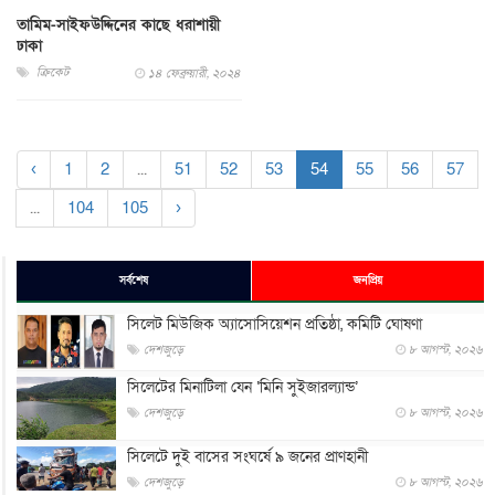
তামিম-সাইফউদ্দিনের কাছে ধরাশায়ী
ঢাকা
ক্রিকেট
১৪ ফেব্রুয়ারী, ২০২৪
‹
1
2
...
51
52
53
54
55
56
57
...
104
105
›
সর্বশেষ
জনপ্রিয়
সিলেট মিউজিক অ্যাসোসিয়েশন প্রতিষ্ঠা, কমিটি ঘোষণা
দেশজুড়ে
৮ আগস্ট, ২০২৬
সিলেটের মিনাটিলা যেন ‘মিনি সুইজারল্যান্ড’
দেশজুড়ে
৮ আগস্ট, ২০২৬
সিলেটে দুই বাসের সংঘর্ষে ৯ জনের প্রাণহানী
দেশজুড়ে
৮ আগস্ট, ২০২৬