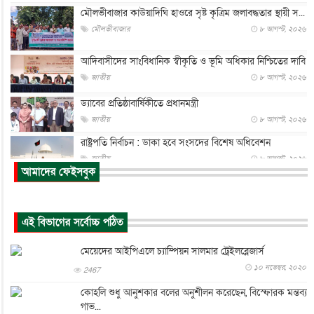
মৌলভীবাজার কাউয়াদিঘি হাওরে সৃষ্ট কৃত্রিম জলাবদ্ধতার স্থায়ী স...
মৌলভীবাজার
৮ আগস্ট, ২০২৬
আদিবাসীদের সাংবিধানিক স্বীকৃতি ও ভূমি অধিকার নিশ্চিতের দাবি
জাতীয়
৮ আগস্ট, ২০২৬
ড্যাবের প্রতিষ্ঠাবার্ষিকীতে প্রধানমন্ত্রী
জাতীয়
৮ আগস্ট, ২০২৬
রাষ্ট্রপতি নির্বাচন : ডাকা হবে সংসদের বিশেষ অধিবেশন
জাতীয়
৮ আগস্ট, ২০২৬
আমাদের ফেইসবুক
প্রধানমন্ত্রীর সঙ্গে সাক্ষাতে খুদে শিল্পী অনুশ্রী রায়ের স্বপ...
জাতীয়
৮ আগস্ট, ২০২৬
এই বিভাগের সর্বোচ্চ পঠিত
পাকিস্তান-তুরস্কের সঙ্গে প্রতিরক্ষা চুক্তি সৌদি আরবকে কতটা ন...
আন্তর্জাতিক
৮ আগস্ট, ২০২৬
মেয়েদের আইপিএলে চ্যাম্পিয়ন সালমার ট্রেইলব্লেজার্স
যুক্তরাজ্যে গ্রুমিং কেলেঙ্কারি : পাকিস্তানির অপরাধে অস্বস্তি...
১০ নভেম্বর, ২০২০
2467
আন্তর্জাতিক
৮ আগস্ট, ২০২৬
কোহলি শুধু আনুশকার বলের অনুশীলন করেছেন, বিস্ফোরক মন্তব্য
গাভ...
বিরোধ কাটিয়ে কূটনৈতিক সম্পর্ক পুনঃস্থাপন করছে মেক্সিকো ও