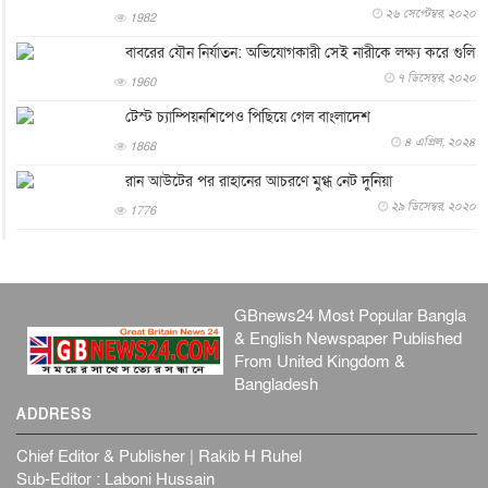
২৬ সেপ্টেম্বর, ২০২০
পের...
1982
আন্তর্জাতিক
৮ আগস্ট, ২০২৬
বাবরের যৌন নির্যাতন: অভিযোগকারী সেই নারীকে লক্ষ্য করে গুলি
এবার ওটিটিতে মুক্তি পেল ‘মালিক’
৭ ডিসেম্বর, ২০২০
1960
বিনোদন
৮ আগস্ট, ২০২৬
টেস্ট চ্যাম্পিয়নশিপেও পিছিয়ে গেল বাংলাদেশ
রিয়ালকে ‘না’ বলা রদ্রির জন্য বার্সার কাছে কত চাইল ম্যানসিটি
৪ এপ্রিল, ২০২৪
1868
খেলাধুলা
৮ আগস্ট, ২০২৬
রান আউটের পর রাহানের আচরণে মুগ্ধ নেট দুনিয়া
শিল্পকলায় চলচ্চিত্র উৎসব, বিনা মূল্যে দেখা যাবে ৬ সিনেমা
২৯ ডিসেম্বর, ২০২০
1776
বিনোদন
৮ আগস্ট, ২০২৬
ইস্ট লন্ডন মসজিদের জুমার খুতবা : “কুরআন হোক জীবন দেখার
লেন্স...
GBnews24 Most Popular Bangla
ইসলাম ও জীবন
৭ আগস্ট, ২০২৬
& English Newspaper Published
সিলেটের কন্যা মোহিনী রশিদ এনওয়াইপিডির উচ্চপদস্থ কর্মকর্তা
From United Kingdom &
দেশজুড়ে
৬ আগস্ট, ২০২৬
Bangladesh
ADDRESS
আজ থেকে সবার জন্য উন্মুক্ত জুলাই স্মৃতি জাদুঘর
জাতীয়
৬ আগস্ট, ২০২৬
Chief Editor & Publisher | Rakib H Ruhel
Sub-Editor : Laboni Hussain