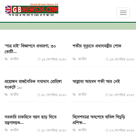
Toggl
naviga
‘পাত্র চাই’ বিজ্ঞাপনে প্রতারণা, ৩০
শফীর মৃত্যুতে প্রধানমন্ত্রীর শোক
কোটি...
জাতীয়
জাতীয়
১৯ সেপ্টেম্বর, ২০২০
১৯ সেপ্টেম্বর, ২০২০
প্রয়োজন রাজনৈতিক সমাধান রোহিঙ্গা
আল্লামা আহমদ শফী আর নেই
সংকটে :...
জাতীয়
জাতীয়
১৮ সেপ্টেম্বর, ২০২০
১৮ সেপ্টেম্বর, ২০২০
সরকারি চাকরিতে বয়স ছাড় দিতে
বিদেশযাত্রা অবশেষে বাতিল খিচুড়ি
মন্ত্রণালয়গু...
প্রশিক্ষ...
জাতীয়
জাতীয়
১৮ সেপ্টেম্বর, ২০২০
১৭ সেপ্টেম্বর, ২০২০