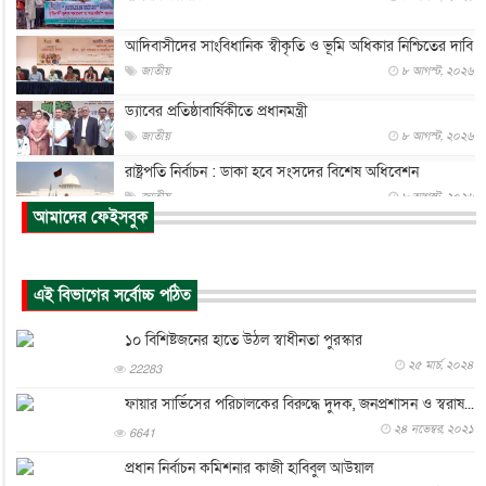
আদিবাসীদের সাংবিধানিক স্বীকৃতি ও ভূমি অধিকার নিশ্চিতের দাবি
জাতীয়
৮ আগস্ট, ২০২৬
ড্যাবের প্রতিষ্ঠাবার্ষিকীতে প্রধানমন্ত্রী
জাতীয়
৮ আগস্ট, ২০২৬
রাষ্ট্রপতি নির্বাচন : ডাকা হবে সংসদের বিশেষ অধিবেশন
জাতীয়
৮ আগস্ট, ২০২৬
আমাদের ফেইসবুক
প্রধানমন্ত্রীর সঙ্গে সাক্ষাতে খুদে শিল্পী অনুশ্রী রায়ের স্বপ...
জাতীয়
৮ আগস্ট, ২০২৬
এই বিভাগের সর্বোচ্চ পঠিত
পাকিস্তান-তুরস্কের সঙ্গে প্রতিরক্ষা চুক্তি সৌদি আরবকে কতটা ন...
আন্তর্জাতিক
৮ আগস্ট, ২০২৬
১০ বিশিষ্টজনের হাতে উঠল স্বাধীনতা পুরস্কার
যুক্তরাজ্যে গ্রুমিং কেলেঙ্কারি : পাকিস্তানির অপরাধে অস্বস্তি...
২৫ মার্চ, ২০২৪
22283
আন্তর্জাতিক
৮ আগস্ট, ২০২৬
ফায়ার সার্ভিসের পরিচালকের বিরুদ্ধে দুদক, জনপ্রশাসন ও স্বরাষ...
২৪ নভেম্বর, ২০২১
বিরোধ কাটিয়ে কূটনৈতিক সম্পর্ক পুনঃস্থাপন করছে মেক্সিকো ও
6641
পের...
প্রধান নির্বাচন কমিশনার কাজী হাবিবুল আউয়াল
আন্তর্জাতিক
৮ আগস্ট, ২০২৬