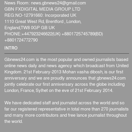
News Room:
news.gbnews24@gmail.com
জুলাইয়ের কৃতিত্ব নেওয়ার জন্য সবাই প্রতিযোগিতায় নেমেছে :
GBN FXDIGITAL MEDIA GROUP LTD
স্বর...
REG:NO-12791660: Incorporated UK
জাতীয়
৬ আগস্ট, ২০২৬
1110 Great West Rd, Brentford , London,
England,TW8 0GP GB UK
ফ্যাসিবাদবিরোধী আন্দোলনে হত্যাকাণ্ডের বিচার হবে স্বচ্ছ, নিরপ...
PHONE:+447923246622(UK) +8801725745789(BD)
জাতীয়
৬ আগস্ট, ২০২৬
+8801724772790
INTRO
Gbnews24.com is the most popular and owned journalists based
online news daily and news agency which broadcast from United
Kingdom. 21st February-2013 Mohan vasha dibosh, is our first
anniversary and we are proudly announces that gbnews24.com
jointly celebrate our first anniversary across the globe including
London, France, Sylhet on the eve of 21st February 2014.
We have dedicated staff and journalist across the world and so
far our registered representative in total more than 270 journalists
and many more contributors and free lance journalist throughout
the world.