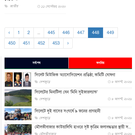
জাতীয়
১১ সেপ্টেম্বর, ২০২০
‹
1
2
...
445
446
447
448
449
450
451
452
453
›
সর্বশেষ
জনপ্রিয়
সিলেট মিউজিক অ্যাসোসিয়েশন প্রতিষ্ঠা, কমিটি ঘোষণা
দেশজুড়ে
৮ আগস্ট, ২০২৬
সিলেটের মিনাটিলা যেন ‘মিনি সুইজারল্যান্ড’
দেশজুড়ে
৮ আগস্ট, ২০২৬
সিলেটে দুই বাসের সংঘর্ষে ৯ জনের প্রাণহানী
দেশজুড়ে
৮ আগস্ট, ২০২৬
মৌলভীবাজার কাউয়াদিঘি হাওরে সৃষ্ট কৃত্রিম জলাবদ্ধতার স্থায়ী স...
মৌলভীবাজার
৮ আগস্ট, ২০২৬