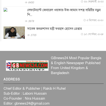
২৬ ফেব্রুয়ারী, ২০২২
6450
এবার ওটিটিতে মুক্তি পেল ‘মালিক’
লেফটেন্যান্ট জেনারেল ওয়াকার-উজ-জামান সশস্ত্র বাহিনীর নতুন
বিনোদন
৮ আগস্ট, ২০২৬
পি...
রিয়ালকে ‘না’ বলা রদ্রির জন্য বার্সার কাছে কত চাইল ম্যানসিটি
২ ডিসেম্বর, ২০২০
3978
খেলাধুলা
৮ আগস্ট, ২০২৬
সাবেক জনপ্রশাসন মন্ত্রী ফরহাদ হোসেন গ্রেপ্তার
শিল্পকলায় চলচ্চিত্র উৎসব, বিনা মূল্যে দেখা যাবে ৬ সিনেমা
১৫ সেপ্টেম্বর, ২০২৪
3705
বিনোদন
৮ আগস্ট, ২০২৬
ইস্ট লন্ডন মসজিদের জুমার খুতবা : “কুরআন হোক জীবন দেখার
লেন্স...
GBnews24 Most Popular Bangla
ইসলাম ও জীবন
৭ আগস্ট, ২০২৬
& English Newspaper Published
সিলেটের কন্যা মোহিনী রশিদ এনওয়াইপিডির উচ্চপদস্থ কর্মকর্তা
From United Kingdom &
দেশজুড়ে
৬ আগস্ট, ২০২৬
Bangladesh
ADDRESS
আজ থেকে সবার জন্য উন্মুক্ত জুলাই স্মৃতি জাদুঘর
জাতীয়
৬ আগস্ট, ২০২৬
Chief Editor & Publisher | Rakib H Ruhel
Sub-Editor : Laboni Hussain
ফের বন্যার আশঙ্কা, ১০ জেলায় সতর্কতা
Co-Founder : Nira Hussain
জাতীয়
৬ আগস্ট, ২০২৬
Editor:
gbnews24@gmail.com