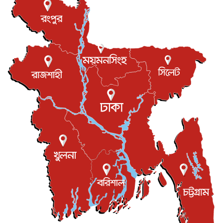
টি-টোয়েন্টি ইতিহাসের সর্বোচ্চ রানের মালিক এখন জস বাটলার
খেলাধুলা
৬ আগস্ট, ২০২৬
বস্তিতে কেটেছে শৈশব, আজ মুম্বাইয়ে দুই বাড়ির মালিক
বিনোদন
৬ আগস্ট, ২০২৬
যুক্তরাজ্যে বসবাসরত জাতীয়তাবাদী কুলাউড়াবাসীর মত বিনিময়
সভা...
ইউকে কমিউনিটি
৫ আগস্ট, ২০২৬
প্রধানমন্ত্রীকে সৌদি আরব সফরের আমন্ত্রণ
জাতীয়
৫ আগস্ট, ২০২৬
জুলাই গণ-অভ্যুত্থান দিবস আজ, স্মরণে দেশজুড়ে কর্মসূচি
জাতীয়
৫ আগস্ট, ২০২৬
জনগণ পরিবর্তন চেয়েছে বলেই জুলাই আন্দোলন সফল :
প্রধানমন্ত্রী
জাতীয়
৫ আগস্ট, ২০২৬
বেনজীর আহমেদের সঙ্গে পরীমনির ঘনিষ্ঠ সম্পর্ক ছিল : নাসির
মাহম...
জাতীয়
৫ আগস্ট, ২০২৬