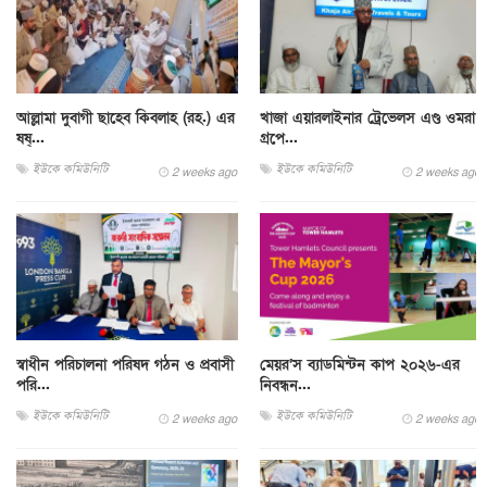
আল্লামা দুবাগী ছাহেব কিবলাহ (রহ.) এর
খাজা এয়ারলাইনার ট্রেভেলস এণ্ড ওমরা
ষষ্...
গ্রপে...
ইউকে কমিউনিটি
ইউকে কমিউনিটি
2 weeks ago
2 weeks ago
স্বাধীন পরিচালনা পরিষদ গঠন ও প্রবাসী
মেয়র’স ব্যাডমিন্টন কাপ ২০২৬-এর
পরি...
নিবন্ধন...
ইউকে কমিউনিটি
ইউকে কমিউনিটি
2 weeks ago
2 weeks ago