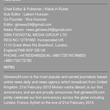
Chief Editor & Publisher | Rakib H Ruhel
Sub-Editor : Laboni Hussain
Co-Founder : Nira Hussain
Editor:
gbnews24@gmail.com
News Room:
news.gbnews24@gmail.com
GBN FXDIGITAL MEDIA GROUP LTD
REG:NO-12791660: Incorporated UK
1110 Great West Rd, Brentford , London,
England,TW8 0GP GB UK
PHONE:+447923246622(UK) +8801725745789(BD)
+8801724772790
INTRO
Gbnews24.com is the most popular and owned journalists based
online news daily and news agency which broadcast from United
Kingdom. 21st February-2013 Mohan vasha dibosh, is our first
anniversary and we are proudly announces that gbnews24.com
jointly celebrate our first anniversary across the globe including
London, France, Sylhet on the eve of 21st February 2014.