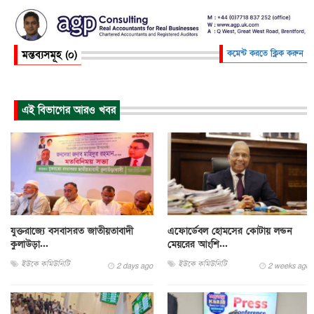
মন্তব্যসমূহ (০)
কমেন্ট করতে ক্লিক করুন
এই বিভাগের আরও খবর
যুক্তরাজ্যে বসবাসরত জাতীয়তাবাদী
এফোর্ডেবল হোমসের কোটায় লন্ডন
কুলাউড়া...
মেয়রের আংশি...
ইউকে কমিউনিটি
ইউকে কমিউনিটি
2 days ago
2 weeks ago