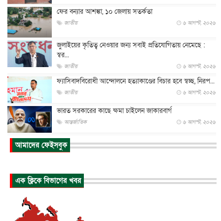
ফের বন্যার আশঙ্কা, ১০ জেলায় সতর্কতা
জাতীয়
৬ আগস্ট, ২০২৬
জুলাইয়ের কৃতিত্ব নেওয়ার জন্য সবাই প্রতিযোগিতায় নেমেছে :
স্বর...
জাতীয়
৬ আগস্ট, ২০২৬
ফ্যাসিবাদবিরোধী আন্দোলনে হত্যাকাণ্ডের বিচার হবে স্বচ্ছ, নিরপ...
জাতীয়
৬ আগস্ট, ২০২৬
ভারত সরকারের কাছে ক্ষমা চাইলেন জাকারবার্গ
আন্তর্জাতিক
৬ আগস্ট, ২০২৬
আকাশে ট্রাম্পের হেলিকপ্টার ও যাত্রীবাহী বিমান মুখোমুখি, তদন্...
আমাদের ফেইসবুক
আন্তর্জাতিক
৬ আগস্ট, ২০২৬
হিরোশিমায় বোমা হামলার ৮১ বছর, অস্ত্রমুক্ত বিশ্বের আহ্বান জা...
এক ক্লিকে বিভাগের খবর
আন্তর্জাতিক
৬ আগস্ট, ২০২৬
যুক্তরাষ্ট্রে পারিবারিক সংঘাতে বন্দুক হামলা, নিহত ৩
আন্তর্জাতিক
৬ আগস্ট, ২০২৬