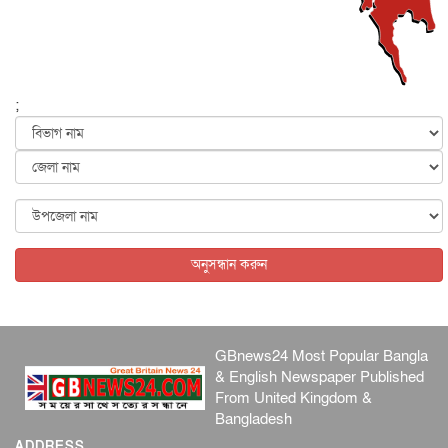
হরমুজ নিয়ে ইরান-মার্কিন চুক্তি হতে পারে আজ : মার্কিন অর্থমন...
আন্তর্জাতিক
৫ আগস্ট, ২০২৬
পৃথিবীর দিকে আসছে বিধ্বংসী বস্তু, পারমাণবিক বোমা দিয়ে করা
হব...
;
আন্তর্জাতিক
৫ আগস্ট, ২০২৬
কেনিয়ায় ১৫ হাতির রহস্যজনক মৃত্যু, সন্দেহের মুখে কীটনাশকের
ব্...
আন্তর্জাতিক
৫ আগস্ট, ২০২৬
বিদেশি সংবাদমাধ্যমের জন্য নতুন বিধি-নিষেধ পাকিস্তানের
আন্তর্জাতিক
৫ আগস্ট, ২০২৬
অনুসন্ধান করুন
GBnews24 Most Popular Bangla
& English Newspaper Published
From United Kingdom &
Bangladesh
ADDRESS