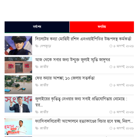
সর্বশেষ
জনপ্রিয়
সিলেটের কন্যা মোহিনী রশিদ এনওয়াইপিডির উচ্চপদস্থ কর্মকর্তা
দেশজুড়ে
৬ আগস্ট, ২০২৬
আজ থেকে সবার জন্য উন্মুক্ত জুলাই স্মৃতি জাদুঘর
জাতীয়
৬ আগস্ট, ২০২৬
ফের বন্যার আশঙ্কা, ১০ জেলায় সতর্কতা
জাতীয়
৬ আগস্ট, ২০২৬
জুলাইয়ের কৃতিত্ব নেওয়ার জন্য সবাই প্রতিযোগিতায় নেমেছে :
স্বর...
জাতীয়
৬ আগস্ট, ২০২৬
ফ্যাসিবাদবিরোধী আন্দোলনে হত্যাকাণ্ডের বিচার হবে স্বচ্ছ, নিরপ...
জাতীয়
৬ আগস্ট, ২০২৬