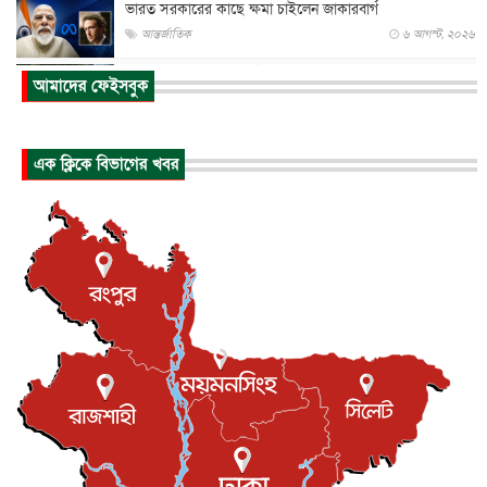
ভারত সরকারের কাছে ক্ষমা চাইলেন জাকারবার্গ
আন্তর্জাতিক
৬ আগস্ট, ২০২৬
আকাশে ট্রাম্পের হেলিকপ্টার ও যাত্রীবাহী বিমান মুখোমুখি, তদন্...
আমাদের ফেইসবুক
আন্তর্জাতিক
৬ আগস্ট, ২০২৬
হিরোশিমায় বোমা হামলার ৮১ বছর, অস্ত্রমুক্ত বিশ্বের আহ্বান জা...
এক ক্লিকে বিভাগের খবর
আন্তর্জাতিক
৬ আগস্ট, ২০২৬
যুক্তরাষ্ট্রে পারিবারিক সংঘাতে বন্দুক হামলা, নিহত ৩
আন্তর্জাতিক
৬ আগস্ট, ২০২৬
টি-টোয়েন্টি ইতিহাসের সর্বোচ্চ রানের মালিক এখন জস বাটলার
খেলাধুলা
৬ আগস্ট, ২০২৬
বস্তিতে কেটেছে শৈশব, আজ মুম্বাইয়ে দুই বাড়ির মালিক
বিনোদন
৬ আগস্ট, ২০২৬
যুক্তরাজ্যে বসবাসরত জাতীয়তাবাদী কুলাউড়াবাসীর মত বিনিময়
সভা...
ইউকে কমিউনিটি
৫ আগস্ট, ২০২৬
প্রধানমন্ত্রীকে সৌদি আরব সফরের আমন্ত্রণ