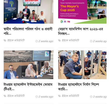
স্বাধীন পরিচালনা পরিষদ গঠন ও প্রবাসী
মেয়র’স ব্যাডমিন্টন কাপ ২০২৬-এর
পরি...
নিবন্ধন...
ইউকে কমিউনিটি
ইউকে কমিউনিটি
2 weeks ago
2 weeks ago
টাওয়ার হ্যামলেটস ইন্টারফেইথ ফোরাম
টাওয়ার হ্যামলেটসে নির্মাণ শিল্পে
(টিএই...
ক্যারি...
ইউকে কমিউনিটি
ইউকে কমিউনিটি
2 weeks ago
3 weeks ago