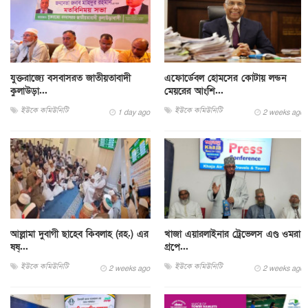
যুক্তরাজ্যে বসবাসরত জাতীয়তাবাদী
এফোর্ডেবল হোমসের কোটায় লন্ডন
কুলাউড়া...
মেয়রের আংশি...
ইউকে কমিউনিটি
ইউকে কমিউনিটি
1 day ago
2 weeks ago
আল্লামা দুবাগী ছাহেব কিবলাহ (রহ.) এর
খাজা এয়ারলাইনার ট্রেভেলস এণ্ড ওমরা
ষষ্...
গ্রপে...
ইউকে কমিউনিটি
ইউকে কমিউনিটি
2 weeks ago
2 weeks ago