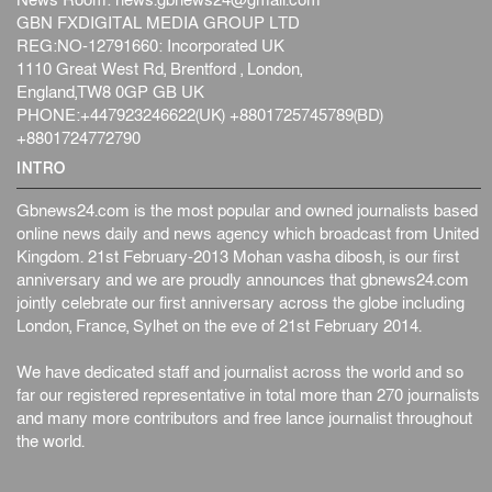
News Room:
news.gbnews24@gmail.com
GBN FXDIGITAL MEDIA GROUP LTD
REG:NO-12791660: Incorporated UK
1110 Great West Rd, Brentford , London,
England,TW8 0GP GB UK
PHONE:+447923246622(UK) +8801725745789(BD)
+8801724772790
INTRO
Gbnews24.com is the most popular and owned journalists based
online news daily and news agency which broadcast from United
Kingdom. 21st February-2013 Mohan vasha dibosh, is our first
anniversary and we are proudly announces that gbnews24.com
jointly celebrate our first anniversary across the globe including
London, France, Sylhet on the eve of 21st February 2014.
We have dedicated staff and journalist across the world and so
far our registered representative in total more than 270 journalists
and many more contributors and free lance journalist throughout
the world.