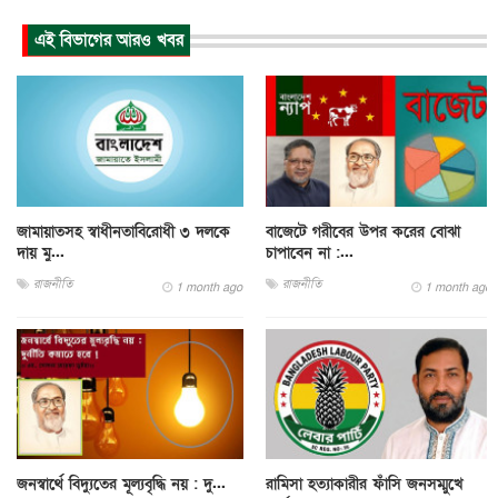
এই বিভাগের আরও খবর
জামায়াতসহ স্বাধীনতাবিরোধী ৩ দলকে
বাজেটে গরীবের উপর করের বোঝা
দায় মু...
চাপাবেন না :...
রাজনীতি
রাজনীতি
1 month ago
1 month ago
জনস্বার্থে বিদ্যুতের মূল্যবৃদ্ধি নয় : দু...
রামিসা হত্যাকারীর ফাঁসি জনসম্মুখে