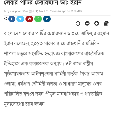
লেবার পার্টির চেয়ারম্যান ডাঃ ইরান
by
Rangpur office
৬ মে, ২০২৬
3 months ago
0
423
বাংলাদেশ লেবার পার্টির চেয়ারম্যান ডাঃ মোস্তাফিজুর রহমান
ইরান বলেছেন, ২০১৩ সালের ৫ মে রাজধানীর মতিঝিল
শাপলা চত্বরে সংঘটিত হত্যাযজ্ঞ বাংলাদেশের রাজনৈতিক
ইতিহাসে এক কলঙ্কজনক অধ্যায়। ওই রাতে রাষ্ট্রীয়
পৃষ্ঠপোষকতায় আইনশৃংখলা বাহিনী কর্তৃক নিরস্ত্র আলেম-
ওলামা, ধর্মপ্রাণ তৌহিদী জনতা ও সাধারণ মানুষের ওপর
পরিচালিত নৃশংস দমন-পীড়ন মানবাধিকার ও গণতান্ত্রিক
মূল্যবোধের চরম লঙ্ঘন।