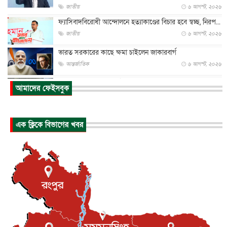
জাতীয়
৬ আগস্ট, ২০২৬
ফ্যাসিবাদবিরোধী আন্দোলনে হত্যাকাণ্ডের বিচার হবে স্বচ্ছ, নিরপ...
জাতীয়
৬ আগস্ট, ২০২৬
ভারত সরকারের কাছে ক্ষমা চাইলেন জাকারবার্গ
আন্তর্জাতিক
৬ আগস্ট, ২০২৬
আকাশে ট্রাম্পের হেলিকপ্টার ও যাত্রীবাহী বিমান মুখোমুখি, তদন্...
আমাদের ফেইসবুক
আন্তর্জাতিক
৬ আগস্ট, ২০২৬
হিরোশিমায় বোমা হামলার ৮১ বছর, অস্ত্রমুক্ত বিশ্বের আহ্বান জা...
এক ক্লিকে বিভাগের খবর
আন্তর্জাতিক
৬ আগস্ট, ২০২৬
যুক্তরাষ্ট্রে পারিবারিক সংঘাতে বন্দুক হামলা, নিহত ৩
আন্তর্জাতিক
৬ আগস্ট, ২০২৬
টি-টোয়েন্টি ইতিহাসের সর্বোচ্চ রানের মালিক এখন জস বাটলার
খেলাধুলা
৬ আগস্ট, ২০২৬
বস্তিতে কেটেছে শৈশব, আজ মুম্বাইয়ে দুই বাড়ির মালিক
বিনোদন
৬ আগস্ট, ২০২৬