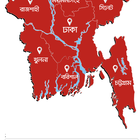
যুক্তরাজ্যে বসবাসরত জাতীয়তাবাদী কুলাউড়াবাসীর মত বিনিময়
সভা...
ইউকে কমিউনিটি
৫ আগস্ট, ২০২৬
প্রধানমন্ত্রীকে সৌদি আরব সফরের আমন্ত্রণ
জাতীয়
৫ আগস্ট, ২০২৬
জুলাই গণ-অভ্যুত্থান দিবস আজ, স্মরণে দেশজুড়ে কর্মসূচি
জাতীয়
৫ আগস্ট, ২০২৬
জনগণ পরিবর্তন চেয়েছে বলেই জুলাই আন্দোলন সফল :
প্রধানমন্ত্রী
জাতীয়
৫ আগস্ট, ২০২৬
বেনজীর আহমেদের সঙ্গে পরীমনির ঘনিষ্ঠ সম্পর্ক ছিল : নাসির
মাহম...
জাতীয়
৫ আগস্ট, ২০২৬
হরমুজ নিয়ে ইরান-মার্কিন চুক্তি হতে পারে আজ : মার্কিন অর্থমন...
আন্তর্জাতিক
৫ আগস্ট, ২০২৬
পৃথিবীর দিকে আসছে বিধ্বংসী বস্তু, পারমাণবিক বোমা দিয়ে করা
হব...
;