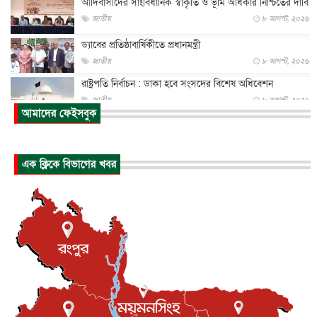
আদিবাসীদের সাংবিধানিক স্বীকৃতি ও ভূমি অধিকার নিশ্চিতের দাবি
জাতীয়
৮ আগস্ট, ২০২৬
ড্যাবের প্রতিষ্ঠাবার্ষিকীতে প্রধানমন্ত্রী
জাতীয়
৮ আগস্ট, ২০২৬
রাষ্ট্রপতি নির্বাচন : ডাকা হবে সংসদের বিশেষ অধিবেশন
জাতীয়
৮ আগস্ট, ২০২৬
আমাদের ফেইসবুক
প্রধানমন্ত্রীর সঙ্গে সাক্ষাতে খুদে শিল্পী অনুশ্রী রায়ের স্বপ...
জাতীয়
৮ আগস্ট, ২০২৬
এক ক্লিকে বিভাগের খবর
পাকিস্তান-তুরস্কের সঙ্গে প্রতিরক্ষা চুক্তি সৌদি আরবকে কতটা ন...
আন্তর্জাতিক
৮ আগস্ট, ২০২৬
যুক্তরাজ্যে গ্রুমিং কেলেঙ্কারি : পাকিস্তানির অপরাধে অস্বস্তি...
আন্তর্জাতিক
৮ আগস্ট, ২০২৬
বিরোধ কাটিয়ে কূটনৈতিক সম্পর্ক পুনঃস্থাপন করছে মেক্সিকো ও
পের...
আন্তর্জাতিক
৮ আগস্ট, ২০২৬
এবার ওটিটিতে মুক্তি পেল ‘মালিক’