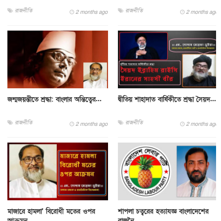
রাজনীতি
রাজনীতি
2 months ago
2 months ago
জন্মজয়ন্তীতে শ্রদ্ধা: বাংলার অন্তিত্বের...
দ্বীতিয় শাহাদাত বার্ষিকীতে শ্রদ্ধা সৈয়দ...
রাজনীতি
রাজনীতি
2 months ago
2 months ago
মাজারে হামলা' বিরোধী মতের ওপর
শাপলা চত্বরের হত্যাযজ্ঞ বাংলাদেশের
আক্রমন
রাজনৈ...