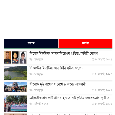
সর্বশেষ
জনপ্রিয়
সিলেট মিউজিক অ্যাসোসিয়েশন প্রতিষ্ঠা, কমিটি ঘোষণা
দেশজুড়ে
৮ আগস্ট, ২০২৬
সিলেটের মিনাটিলা যেন ‘মিনি সুইজারল্যান্ড’
দেশজুড়ে
৮ আগস্ট, ২০২৬
সিলেটে দুই বাসের সংঘর্ষে ৯ জনের প্রাণহানী
দেশজুড়ে
৮ আগস্ট, ২০২৬
মৌলভীবাজার কাউয়াদিঘি হাওরে সৃষ্ট কৃত্রিম জলাবদ্ধতার স্থায়ী স...
মৌলভীবাজার
৮ আগস্ট, ২০২৬