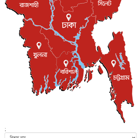
বিনোদন
৮ আগস্ট, ২০২৬
রিয়ালকে ‘না’ বলা রদ্রির জন্য বার্সার কাছে কত চাইল ম্যানসিটি
খেলাধুলা
৮ আগস্ট, ২০২৬
শিল্পকলায় চলচ্চিত্র উৎসব, বিনা মূল্যে দেখা যাবে ৬ সিনেমা
বিনোদন
৮ আগস্ট, ২০২৬
ইস্ট লন্ডন মসজিদের জুমার খুতবা : “কুরআন হোক জীবন দেখার
লেন্স...
ইসলাম ও জীবন
৭ আগস্ট, ২০২৬
সিলেটের কন্যা মোহিনী রশিদ এনওয়াইপিডির উচ্চপদস্থ কর্মকর্তা
দেশজুড়ে
৬ আগস্ট, ২০২৬
আজ থেকে সবার জন্য উন্মুক্ত জুলাই স্মৃতি জাদুঘর
জাতীয়
৬ আগস্ট, ২০২৬
ফের বন্যার আশঙ্কা, ১০ জেলায় সতর্কতা
জাতীয়
৬ আগস্ট, ২০২৬
;
জুলাইয়ের কৃতিত্ব নেওয়ার জন্য সবাই প্রতিযোগিতায় নেমেছে :