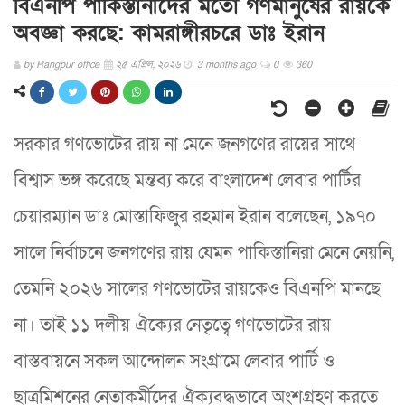
বিএনপি পাকিস্তানীদের মতো গণমানুষের রায়কে
অবজ্ঞা করছে: কামরাঙ্গীরচরে ডাঃ ইরান
by
Rangpur office
২৫ এপ্রিল, ২০২৬
3 months ago
0
360
সরকার গণভোটের রায় না মেনে জনগণের রায়ের সাথে
বিশ্বাস ভঙ্গ করেছে মন্তব্য করে বাংলাদেশ লেবার পার্টির
চেয়ারম্যান ডাঃ মোস্তাফিজুর রহমান ইরান বলেছেন, ১৯৭০
সালে নির্বাচনে জনগণের রায় যেমন পাকিস্তানিরা মেনে নেয়নি,
তেমনি ২০২৬ সালের গণভোটের রায়কেও বিএনপি মানছে
না। তাই ১১ দলীয় ঐক্যের নেতৃত্বে গণভোটের রায়
বাস্তবায়নে সকল আন্দোলন সংগ্রামে লেবার পার্টি ও
ছাত্রমিশনের নেতাকর্মীদের ঐক্যবদ্ধভাবে অংশগ্রহণ করতে