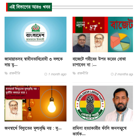
এই বিভাগের আরও খবর
জামায়াতসহ স্বাধীনতাবিরোধী ৩ দলকে
বাজেটে গরীবের উপর করের বোঝা
দায় মু...
চাপাবেন না :...
রাজনীতি
রাজনীতি
1 month ago
2 months ago
জনস্বার্থে বিদ্যুতের মূল্যবৃদ্ধি নয় : দু...
রামিসা হত্যাকারীর ফাঁসি জনসম্মুখে
কার্যক...