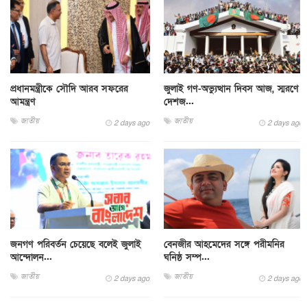
প্রধানমন্ত্রীকে সৌদি আরব সফরের
জুলাই গণ-অভ্যুত্থান দিবস আজ, স্মরণে
আমন্ত্রণ
দেশজ...
জাতীয়
জাতীয়
2 days ago
2 days ago
জনগণ পরিবর্তন চেয়েছে বলেই জুলাই
বেনজীর আহমেদের সঙ্গে পরীমনির
আন্দোলন...
ঘনিষ্ঠ সম্প...
জাতীয়
জাতীয়
2 days ago
2 days ago