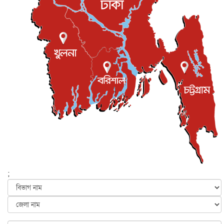
যুক্তরাজ্যে বসবাসরত জাতীয়তাবাদী কুলাউড়াবাসীর মত বিনিময়
সভা...
ইউকে কমিউনিটি
৫ আগস্ট, ২০২৬
প্রধানমন্ত্রীকে সৌদি আরব সফরের আমন্ত্রণ
জাতীয়
৫ আগস্ট, ২০২৬
জুলাই গণ-অভ্যুত্থান দিবস আজ, স্মরণে দেশজুড়ে কর্মসূচি
জাতীয়
৫ আগস্ট, ২০২৬
জনগণ পরিবর্তন চেয়েছে বলেই জুলাই আন্দোলন সফল :
প্রধানমন্ত্রী
জাতীয়
৫ আগস্ট, ২০২৬
বেনজীর আহমেদের সঙ্গে পরীমনির ঘনিষ্ঠ সম্পর্ক ছিল : নাসির
মাহম...
জাতীয়
৫ আগস্ট, ২০২৬
হরমুজ নিয়ে ইরান-মার্কিন চুক্তি হতে পারে আজ : মার্কিন অর্থমন...
;
আন্তর্জাতিক
৫ আগস্ট, ২০২৬
পৃথিবীর দিকে আসছে বিধ্বংসী বস্তু, পারমাণবিক বোমা দিয়ে করা
হব...
আন্তর্জাতিক
৫ আগস্ট, ২০২৬