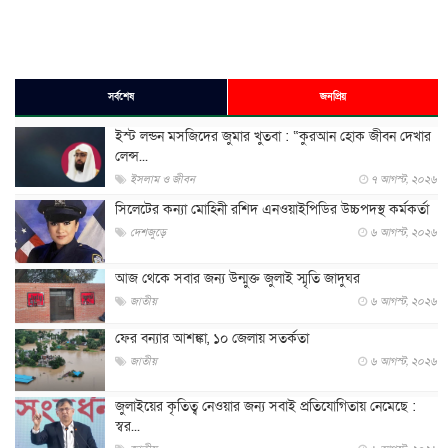
সর্বশেষ
জনপ্রিয়
ইস্ট লন্ডন মসজিদের জুমার খুতবা : “কুরআন হোক জীবন দেখার
লেন্স...
ইসলাম ও জীবন
৭ আগস্ট, ২০২৬
সিলেটের কন্যা মোহিনী রশিদ এনওয়াইপিডির উচ্চপদস্থ কর্মকর্তা
দেশজুড়ে
৬ আগস্ট, ২০২৬
আজ থেকে সবার জন্য উন্মুক্ত জুলাই স্মৃতি জাদুঘর
জাতীয়
৬ আগস্ট, ২০২৬
ফের বন্যার আশঙ্কা, ১০ জেলায় সতর্কতা
জাতীয়
৬ আগস্ট, ২০২৬
জুলাইয়ের কৃতিত্ব নেওয়ার জন্য সবাই প্রতিযোগিতায় নেমেছে :
স্বর...