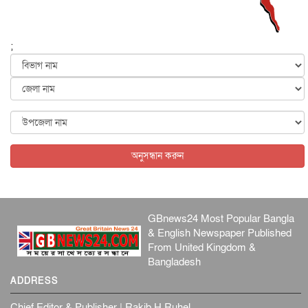
আন্তর্জাতিক
৫ আগস্ট, ২০২৬
পৃথিবীর দিকে আসছে বিধ্বংসী বস্তু, পারমাণবিক বোমা দিয়ে করা
হব...
;
আন্তর্জাতিক
৫ আগস্ট, ২০২৬
কেনিয়ায় ১৫ হাতির রহস্যজনক মৃত্যু, সন্দেহের মুখে কীটনাশকের
ব্...
আন্তর্জাতিক
৫ আগস্ট, ২০২৬
বিদেশি সংবাদমাধ্যমের জন্য নতুন বিধি-নিষেধ পাকিস্তানের
আন্তর্জাতিক
৫ আগস্ট, ২০২৬
অনুসন্ধান করুন
GBnews24 Most Popular Bangla
& English Newspaper Published
From United Kingdom &
Bangladesh
ADDRESS
Chief Editor & Publisher | Rakib H Ruhel