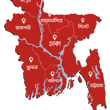
খেলাধুলা
৬ আগস্ট, ২০২৬
বস্তিতে কেটেছে শৈশব, আজ মুম্বাইয়ে দুই বাড়ির মালিক
বিনোদন
৬ আগস্ট, ২০২৬
যুক্তরাজ্যে বসবাসরত জাতীয়তাবাদী কুলাউড়াবাসীর মত বিনিময়
সভা...
ইউকে কমিউনিটি
৫ আগস্ট, ২০২৬
প্রধানমন্ত্রীকে সৌদি আরব সফরের আমন্ত্রণ
জাতীয়
৫ আগস্ট, ২০২৬
জুলাই গণ-অভ্যুত্থান দিবস আজ, স্মরণে দেশজুড়ে কর্মসূচি
জাতীয়
৫ আগস্ট, ২০২৬
জনগণ পরিবর্তন চেয়েছে বলেই জুলাই আন্দোলন সফল :
প্রধানমন্ত্রী
জাতীয়
৫ আগস্ট, ২০২৬
বেনজীর আহমেদের সঙ্গে পরীমনির ঘনিষ্ঠ সম্পর্ক ছিল : নাসির
মাহম...
জাতীয়
৫ আগস্ট, ২০২৬
হরমুজ নিয়ে ইরান-মার্কিন চুক্তি হতে পারে আজ : মার্কিন অর্থমন...