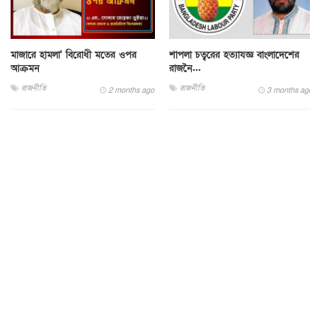
মাজারে হামলা' বিরোধী মতের ওপর
শাপলা চত্বরের হত্যাযজ্ঞ বাংলাদেশের
আক্রমন
রাজনৈ...
রাজনীতি
রাজনীতি
2 months ago
3 months ago