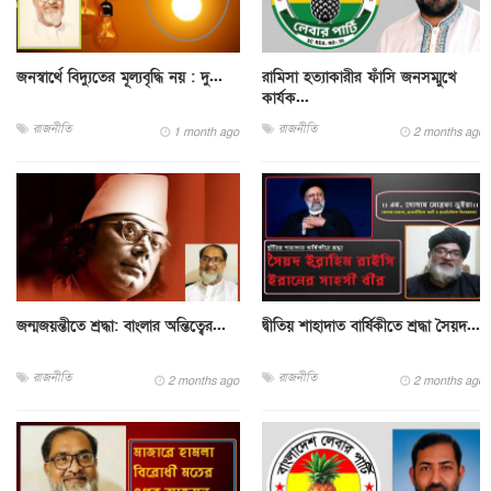
জনস্বার্থে বিদ্যুতের মূল্যবৃদ্ধি নয় : দু...
রামিসা হত্যাকারীর ফাঁসি জনসম্মুখে
কার্যক...
রাজনীতি
রাজনীতি
1 month ago
2 months ago
জন্মজয়ন্তীতে শ্রদ্ধা: বাংলার অন্তিত্বের...
দ্বীতিয় শাহাদাত বার্ষিকীতে শ্রদ্ধা সৈয়দ...
রাজনীতি
রাজনীতি
2 months ago
2 months ago