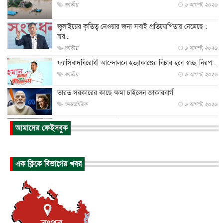
জাতীয়
৬ আগস্ট, ২০২৬
জুলাইয়ের কৃতিত্ব নেওয়ার জন্য সবাই প্রতিযোগিতায় নেমেছে :
স্বর...
জাতীয়
৬ আগস্ট, ২০২৬
ফ্যাসিবাদবিরোধী আন্দোলনে হত্যাকাণ্ডের বিচার হবে স্বচ্ছ, নিরপ...
জাতীয়
৬ আগস্ট, ২০২৬
ভারত সরকারের কাছে ক্ষমা চাইলেন জাকারবার্গ
আন্তর্জাতিক
৬ আগস্ট, ২০২৬
আকাশে ট্রাম্পের হেলিকপ্টার ও যাত্রীবাহী বিমান মুখোমুখি, তদন্...
আমাদের ফেইসবুক
আন্তর্জাতিক
৬ আগস্ট, ২০২৬
হিরোশিমায় বোমা হামলার ৮১ বছর, অস্ত্রমুক্ত বিশ্বের আহ্বান জা...
এক ক্লিকে বিভাগের খবর
আন্তর্জাতিক
৬ আগস্ট, ২০২৬
যুক্তরাষ্ট্রে পারিবারিক সংঘাতে বন্দুক হামলা, নিহত ৩
আন্তর্জাতিক
৬ আগস্ট, ২০২৬
টি-টোয়েন্টি ইতিহাসের সর্বোচ্চ রানের মালিক এখন জস বাটলার