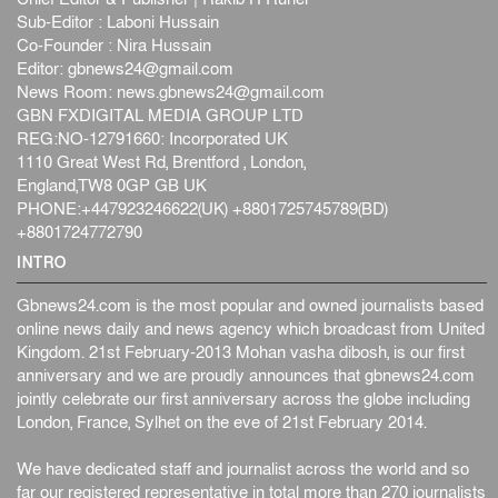
Sub-Editor : Laboni Hussain
Co-Founder : Nira Hussain
Editor:
gbnews24@gmail.com
News Room:
news.gbnews24@gmail.com
GBN FXDIGITAL MEDIA GROUP LTD
REG:NO-12791660: Incorporated UK
1110 Great West Rd, Brentford , London,
England,TW8 0GP GB UK
PHONE:+447923246622(UK) +8801725745789(BD)
+8801724772790
INTRO
Gbnews24.com is the most popular and owned journalists based
online news daily and news agency which broadcast from United
Kingdom. 21st February-2013 Mohan vasha dibosh, is our first
anniversary and we are proudly announces that gbnews24.com
jointly celebrate our first anniversary across the globe including
London, France, Sylhet on the eve of 21st February 2014.
We have dedicated staff and journalist across the world and so
far our registered representative in total more than 270 journalists