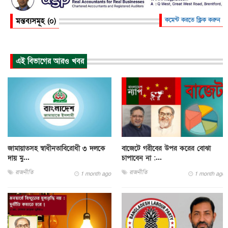
মন্তব্যসমূহ (০)
কমেন্ট করতে ক্লিক করুন
এই বিভাগের আরও খবর
জামায়াতসহ স্বাধীনতাবিরোধী ৩ দলকে
বাজেটে গরীবের উপর করের বোঝা
দায় মু...
চাপাবেন না :...
রাজনীতি
রাজনীতি
1 month ago
1 month ago