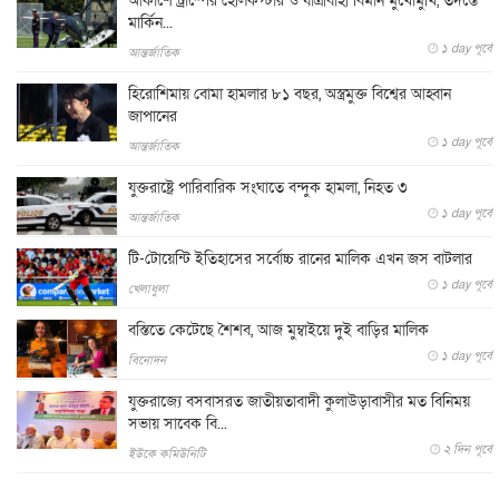
আকাশে ট্রাম্পের হেলিকপ্টার ও যাত্রীবাহী বিমান মুখোমুখি, তদন্তে
মার্কিন...
১ day পূর্বে
আন্তর্জাতিক
হিরোশিমায় বোমা হামলার ৮১ বছর, অস্ত্রমুক্ত বিশ্বের আহ্বান
জাপানের
১ day পূর্বে
আন্তর্জাতিক
যুক্তরাষ্ট্রে পারিবারিক সংঘাতে বন্দুক হামলা, নিহত ৩
১ day পূর্বে
আন্তর্জাতিক
টি-টোয়েন্টি ইতিহাসের সর্বোচ্চ রানের মালিক এখন জস বাটলার
১ day পূর্বে
খেলাধুলা
বস্তিতে কেটেছে শৈশব, আজ মুম্বাইয়ে দুই বাড়ির মালিক
১ day পূর্বে
বিনোদন
যুক্তরাজ্যে বসবাসরত জাতীয়তাবাদী কুলাউড়াবাসীর মত বিনিময়
সভায় সাবেক বি...
২ দিন পূর্বে
ইউকে কমিউনিটি