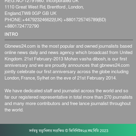
REG:NO-12791660: Incorporated UK
জাতীয়
২ দিন পূর্বে
1110 Great West Rd, Brentford , London,
England,TW8 0GP GB UK
জনগণ পরিবর্তন চেয়েছে বলেই জুলাই আন্দোলন সফল :
PHONE:+447923246622(UK) +8801725745789(BD)
প্রধানমন্ত্রী
+8801724772790
জাতীয়
২ দিন পূর্বে
INTRO
বেনজীর আহমেদের সঙ্গে পরীমনির ঘনিষ্ঠ সম্পর্ক ছিল : নাসির
মাহম...
Gbnews24.com is the most popular and owned journalists based
জাতীয়
২ দিন পূর্বে
online news daily and news agency which broadcast from United
হরমুজ নিয়ে ইরান-মার্কিন চুক্তি হতে পারে আজ : মার্কিন অর্থমন...
Kingdom. 21st February-2013 Mohan vasha dibosh, is our first
anniversary and we are proudly announces that gbnews24.com
আন্তর্জাতিক
২ দিন পূর্বে
jointly celebrate our first anniversary across the globe including
পৃথিবীর দিকে আসছে বিধ্বংসী বস্তু, পারমাণবিক বোমা দিয়ে করা
London, France, Sylhet on the eve of 21st February 2014.
হব...
আন্তর্জাতিক
২ দিন পূর্বে
We have dedicated staff and journalist across the world and so
far our registered representative in total more than 270 journalists
কেনিয়ায় ১৫ হাতির রহস্যজনক মৃত্যু, সন্দেহের মুখে কীটনাশকের
and many more contributors and free lance journalist throughout
ব্...
the world.
আন্তর্জাতিক
২ দিন পূর্বে
বিদেশি সংবাদমাধ্যমের জন্য নতুন বিধি-নিষেধ পাকিস্তানের
আন্তর্জাতিক
২ দিন পূর্বে
সর্বস্বত্ব স্বত্বাধিকার সংরক্ষিত © জিবিনিউজ২৪.কম.বিডি 2023