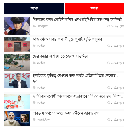
সর্বশেষ
জনপ্রিয়
সিলেটের কন্যা মোহিনী রশিদ এনওয়াইপিডির উচ্চপদস্থ কর্মকর্তা
দেশজুড়ে
১ day পূর্বে
আজ থেকে সবার জন্য উন্মুক্ত জুলাই স্মৃতি জাদুঘর
জাতীয়
১ day পূর্বে
ফের বন্যার আশঙ্কা, ১০ জেলায় সতর্কতা
জাতীয়
১ day পূর্বে
জুলাইয়ের কৃতিত্ব নেওয়ার জন্য সবাই প্রতিযোগিতায় নেমেছে :
স্বর...
জাতীয়
১ day পূর্বে
ফ্যাসিবাদবিরোধী আন্দোলনে হত্যাকাণ্ডের বিচার হবে স্বচ্ছ, নিরপ...
জাতীয়
১ day পূর্বে
ভারত সরকারের কাছে ক্ষমা চাইলেন জাকারবার্গ
আন্তর্জাতিক
১ day পূর্বে