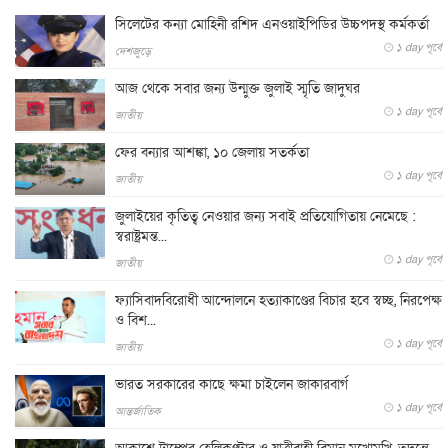
সিলেটের কন্যা মোহিনী রশিদ এনওয়াইপিডির উচ্চপদস্থ কর্মকর্তা
১ day পূর্বে
দেশজুড়ে
আজ থেকে সবার জন্য উন্মুক্ত জুলাই স্মৃতি জাদুঘর
১ day পূর্বে
জাতীয়
ফের বন্যার আশঙ্কা, ১০ জেলায় সতর্কতা
১ day পূর্বে
জাতীয়
জুলাইয়ের কৃতিত্ব নেওয়ার জন্য সবাই প্রতিযোগিতায় নেমেছে :
স্বরাষ্ট্রমন্ত...
১ day পূর্বে
জাতীয়
ফ্যাসিবাদবিরোধী আন্দোলনে হত্যাকাণ্ডের বিচার হবে স্বচ্ছ, নিরপেক্ষ
ও বিশ...
১ day পূর্বে
জাতীয়
ভারত সরকারের কাছে ক্ষমা চাইলেন জাকারবার্গ
১ day পূর্বে
আন্তর্জাতিক