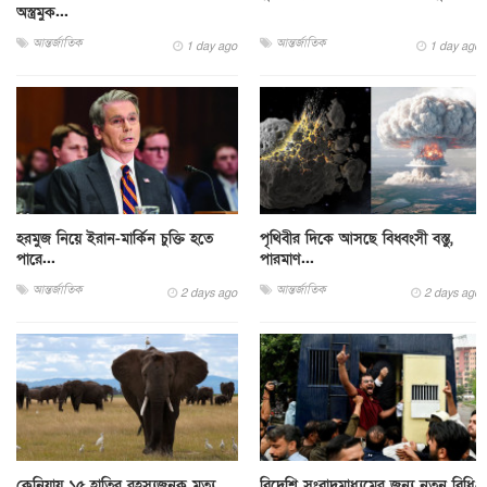
অস্ত্রমুক...
আন্তর্জাতিক
আন্তর্জাতিক
1 day ago
1 day ago
হরমুজ নিয়ে ইরান-মার্কিন চুক্তি হতে
পৃথিবীর দিকে আসছে বিধ্বংসী বস্তু,
পারে...
পারমাণ...
আন্তর্জাতিক
আন্তর্জাতিক
2 days ago
2 days ago
কেনিয়ায় ১৫ হাতির রহস্যজনক মৃত্যু,
বিদেশি সংবাদমাধ্যমের জন্য নতুন বিধি-