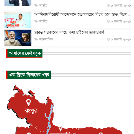
জাতীয়
৬ আগস্ট, ২০২৬
ফ্যাসিবাদবিরোধী আন্দোলনে হত্যাকাণ্ডের বিচার হবে স্বচ্ছ, নিরপ...
জাতীয়
৬ আগস্ট, ২০২৬
ভারত সরকারের কাছে ক্ষমা চাইলেন জাকারবার্গ
আন্তর্জাতিক
৬ আগস্ট, ২০২৬
আকাশে ট্রাম্পের হেলিকপ্টার ও যাত্রীবাহী বিমান মুখোমুখি, তদন্...
আমাদের ফেইসবুক
আন্তর্জাতিক
৬ আগস্ট, ২০২৬
হিরোশিমায় বোমা হামলার ৮১ বছর, অস্ত্রমুক্ত বিশ্বের আহ্বান জা...
এক ক্লিকে বিভাগের খবর
আন্তর্জাতিক
৬ আগস্ট, ২০২৬
যুক্তরাষ্ট্রে পারিবারিক সংঘাতে বন্দুক হামলা, নিহত ৩
আন্তর্জাতিক
৬ আগস্ট, ২০২৬
টি-টোয়েন্টি ইতিহাসের সর্বোচ্চ রানের মালিক এখন জস বাটলার
খেলাধুলা
৬ আগস্ট, ২০২৬
বস্তিতে কেটেছে শৈশব, আজ মুম্বাইয়ে দুই বাড়ির মালিক
বিনোদন
৬ আগস্ট, ২০২৬