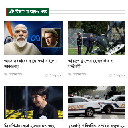
এই বিভাগের আরও খবর
ভারত সরকারের কাছে ক্ষমা চাইলেন
আকাশে ট্রাম্পের হেলিকপ্টার ও
জাকারবার্...
যাত্রীবাহী...
আন্তর্জাতিক
আন্তর্জাতিক
1 day ago
1 day ago
হিরোশিমায় বোমা হামলার ৮১ বছর,
যুক্তরাষ্ট্রে পারিবারিক সংঘাতে বন্দুক হা...