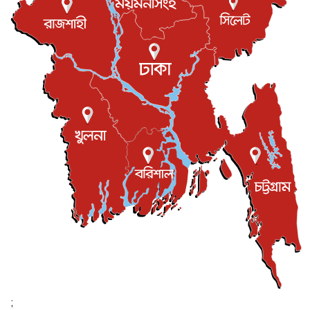
যুক্তরাজ্যে বসবাসরত জাতীয়তাবাদী কুলাউড়াবাসীর মত বিনিময়
সভা...
ইউকে কমিউনিটি
৫ আগস্ট, ২০২৬
প্রধানমন্ত্রীকে সৌদি আরব সফরের আমন্ত্রণ
জাতীয়
৫ আগস্ট, ২০২৬
জুলাই গণ-অভ্যুত্থান দিবস আজ, স্মরণে দেশজুড়ে কর্মসূচি
জাতীয়
৫ আগস্ট, ২০২৬
জনগণ পরিবর্তন চেয়েছে বলেই জুলাই আন্দোলন সফল :
প্রধানমন্ত্রী
জাতীয়
৫ আগস্ট, ২০২৬
বেনজীর আহমেদের সঙ্গে পরীমনির ঘনিষ্ঠ সম্পর্ক ছিল : নাসির
মাহম...
জাতীয়
৫ আগস্ট, ২০২৬
হরমুজ নিয়ে ইরান-মার্কিন চুক্তি হতে পারে আজ : মার্কিন অর্থমন...
আন্তর্জাতিক
৫ আগস্ট, ২০২৬
পৃথিবীর দিকে আসছে বিধ্বংসী বস্তু, পারমাণবিক বোমা দিয়ে করা
হব...
;