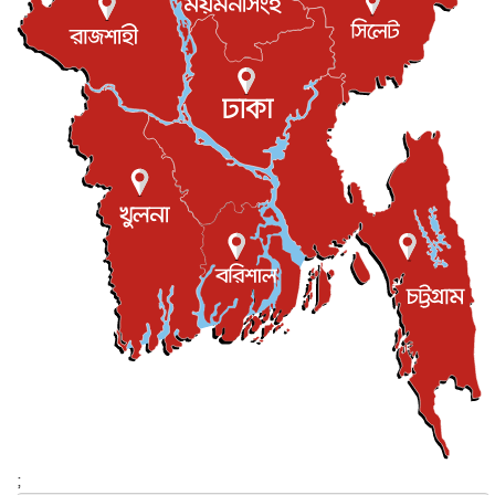
যুক্তরাজ্যে বসবাসরত জাতীয়তাবাদী কুলাউড়াবাসীর মত বিনিময়
সভা...
ইউকে কমিউনিটি
৫ আগস্ট, ২০২৬
প্রধানমন্ত্রীকে সৌদি আরব সফরের আমন্ত্রণ
জাতীয়
৫ আগস্ট, ২০২৬
জুলাই গণ-অভ্যুত্থান দিবস আজ, স্মরণে দেশজুড়ে কর্মসূচি
জাতীয়
৫ আগস্ট, ২০২৬
জনগণ পরিবর্তন চেয়েছে বলেই জুলাই আন্দোলন সফল :
প্রধানমন্ত্রী
জাতীয়
৫ আগস্ট, ২০২৬
বেনজীর আহমেদের সঙ্গে পরীমনির ঘনিষ্ঠ সম্পর্ক ছিল : নাসির
মাহম...
জাতীয়
৫ আগস্ট, ২০২৬
হরমুজ নিয়ে ইরান-মার্কিন চুক্তি হতে পারে আজ : মার্কিন অর্থমন...
আন্তর্জাতিক
৫ আগস্ট, ২০২৬
পৃথিবীর দিকে আসছে বিধ্বংসী বস্তু, পারমাণবিক বোমা দিয়ে করা
হব...
;