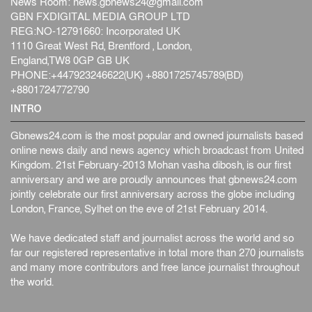
News Room:
news.gbnews24@gmail.com
GBN FXDIGITAL MEDIA GROUP LTD
REG:NO-12791660: Incorporated UK
1110 Great West Rd, Brentford , London,
England,TW8 0GP GB UK
PHONE:+447923246622(UK) +8801725745789(BD)
+8801724772790
INTRO
Gbnews24.com is the most popular and owned journalists based
online news daily and news agency which broadcast from United
Kingdom. 21st February-2013 Mohan vasha dibosh, is our first
anniversary and we are proudly announces that gbnews24.com
jointly celebrate our first anniversary across the globe including
London, France, Sylhet on the eve of 21st February 2014.
We have dedicated staff and journalist across the world and so
far our registered representative in total more than 270 journalists
and many more contributors and free lance journalist throughout
the world.