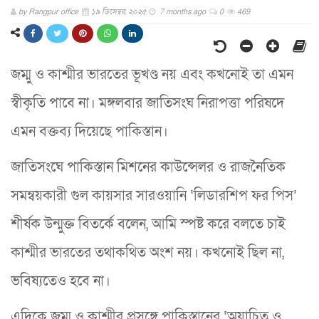
by
Rangpur office
১৯ ডিসেম্বর, ২০২৫
7 months ago
0
469
জম্মু ও কাশ্মীর ভারতের ভূখণ্ড নয় এবং কখনোই তা এমন
স্বীকৃতি পাবে না। মঙ্গলবার জাতিসংঘ নিরাপত্তা পরিষদে
এমন বক্তব্য দিয়েছে পাকিস্তান।
জাতিসংঘে পাকিস্তান মিশনের কাউন্সেলর ও রাজনৈতিক
সমন্বয়কারী গুল কায়সার সারওয়ানি ‘লিডারশিপ ফর পিস’
শীর্ষক উন্মুক্ত বিতর্কে বলেন, আমি স্পষ্ট করে বলতে চাই
কাশ্মীর ভারতের তথাকথিত অংশ নয়। কখনোই ছিল না,
ভবিষ্যতেও হবে না।
এদিকে জম্মু ও কাশ্মীর প্রসঙ্গে পাকিস্তানের ‘অযাচিত ও