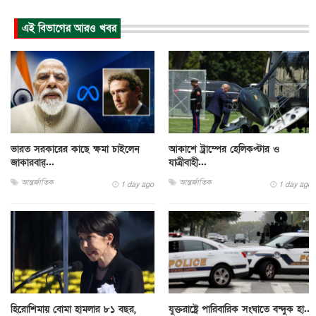
এই বিভাগের আরও খবর
ভারত সরকারের কাছে ক্ষমা চাইলেন
আকাশে ট্রাম্পের হেলিকপ্টার ও
জাকারবার্...
যাত্রীবাহী...
আন্তর্জাতিক
আন্তর্জাতিক
1 day ago
1 day ago
হিরোশিমায় বোমা হামলার ৮১ বছর,
যুক্তরাষ্ট্রে পারিবারিক সংঘাতে বন্দুক হা...