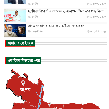
জাতীয়
৬ আগস্ট, ২০২৬
ফ্যাসিবাদবিরোধী আন্দোলনে হত্যাকাণ্ডের বিচার হবে স্বচ্ছ, নিরপ...
জাতীয়
৬ আগস্ট, ২০২৬
ভারত সরকারের কাছে ক্ষমা চাইলেন জাকারবার্গ
আন্তর্জাতিক
৬ আগস্ট, ২০২৬
আকাশে ট্রাম্পের হেলিকপ্টার ও যাত্রীবাহী বিমান মুখোমুখি, তদন্...
আমাদের ফেইসবুক
আন্তর্জাতিক
৬ আগস্ট, ২০২৬
হিরোশিমায় বোমা হামলার ৮১ বছর, অস্ত্রমুক্ত বিশ্বের আহ্বান জা...
এক ক্লিকে বিভাগের খবর
আন্তর্জাতিক
৬ আগস্ট, ২০২৬
যুক্তরাষ্ট্রে পারিবারিক সংঘাতে বন্দুক হামলা, নিহত ৩
আন্তর্জাতিক
৬ আগস্ট, ২০২৬
টি-টোয়েন্টি ইতিহাসের সর্বোচ্চ রানের মালিক এখন জস বাটলার
খেলাধুলা
৬ আগস্ট, ২০২৬
বস্তিতে কেটেছে শৈশব, আজ মুম্বাইয়ে দুই বাড়ির মালিক
বিনোদন
৬ আগস্ট, ২০২৬