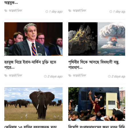
অস্ত্রমুক...
আন্তর্জাতিক
আন্তর্জাতিক
1 day ago
1 day ago
হরমুজ নিয়ে ইরান-মার্কিন চুক্তি হতে
পৃথিবীর দিকে আসছে বিধ্বংসী বস্তু,
পারে...
পারমাণ...
আন্তর্জাতিক
আন্তর্জাতিক
2 days ago
2 days ago
কেনিয়ায় ১৫ হাতির রহস্যজনক মৃত্যু,
বিদেশি সংবাদমাধ্যমের জন্য নতুন বিধি-