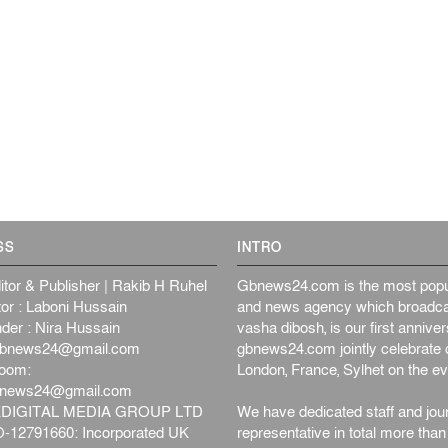
SS
INTRO
itor & Publisher | Rakib H Ruhel
Gbnews24.com is the most popul
or : Laboni Hussain
and news agency which broadca
der : Nira Hussain
vasha dibosh, is our first anniv
bnews24@gmail.com
gbnews24.com jointly celebrate o
oom:
London, France, Sylhet on the ev
bnews24@gmail.com
DIGITAL MEDIA GROUP LTD
We have dedicated staff and jour
12791660: Incorporated UK
representative in total more tha