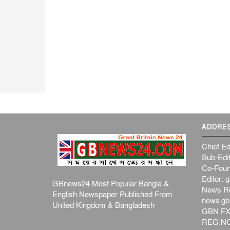
ADDRE
Chief Ed
Sub-Edit
Co-Foun
Editor:
g
GBnews24 Most Popular Bangla &
News R
English Newspaper Published From
news.g
United Kingdom & Bangladesh
GBN FX
REG:NO-