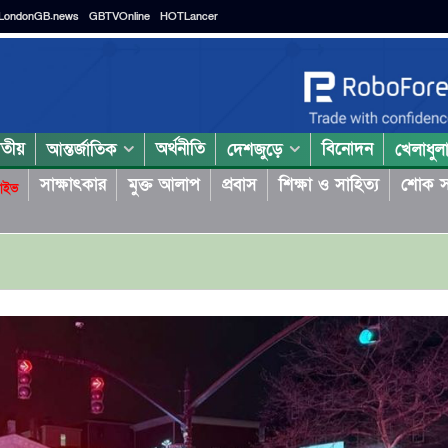
LondonGB.news
GBTVOnline
HOTLancer
াতীয়
অর্থনীতি
বিনোদন
আন্তর্জাতিক
দেশজুড়ে
খেলাধুল
সাক্ষাৎকার
মুক্ত আলাপ
প্রবাস
শিক্ষা ও সাহিত্য
শোক স
াইভ