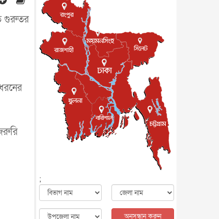
মৃত্যু, সন্দেহের মুখে কীটনাশকের
ব্...
আন্তর্জাতিক
৫ আগস্ট, ২০২৬
তে গুরুতর
বিদেশি সংবাদমাধ্যমের জন্য নতুন
বিধি-নিষেধ পাকিস্তানের
আন্তর্জাতিক
৫ আগস্ট, ২০২৬
যুক্তরাজ্যের চেভেনিং স্কলারশিপের
আবেদন শুরু
আন্তর্জাতিক
৫ আগস্ট, ২০২৬
 ধরনের
পদত্যাগ করেছেন কেপ ভার্দের
কোচ, নতুন ঠিকানা মরক্কো
খেলাধুলা
৫ আগস্ট, ২০২৬
জরুরি
মাত্র ৬ দিনেই ১ বিলিয়ন ডলারের
ক্লাবে ‘স্পাইডার-ম্যান : ব্র্য...
বিনোদন
৫ আগস্ট, ২০২৬
দেশের কারিগরি ও ক্রীড়া শিক্ষায়
;
সহযোগিতার আগ্রহ অস্ট্রেলিয়ার
জাতীয়
৪ আগস্ট, ২০২৬
সব সরকারি দপ্তরের জন্য জরুরি
নির্দেশনা
অনুসন্ধান করুন