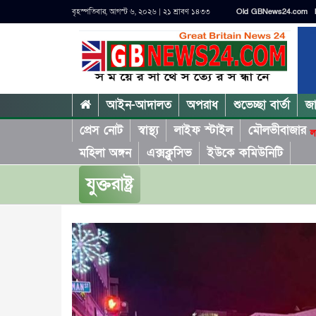
বৃহস্পতিবার, আগস্ট ৬, ২০২৬ | ২১ শ্রাবণ ১৪৩৩
Old GBNews24.com
আইন-আদালত
অপরাধ
শুভেচ্ছা বার্তা
জ
প্রেস নোট
স্বাস্থ্য
লাইফ স্টাইল
মৌলভীবাজার
ল
মহিলা অঙ্গন
এক্সক্লুসিভ
ইউকে কমিউনিটি
যুক্তরাষ্ট্র