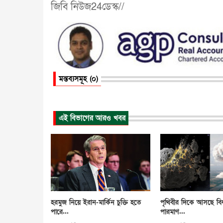
জিবি নিউজ24ডেস্ক//
মন্তব্যসমূহ (০)
এই বিভাগের আরও খবর
হরমুজ নিয়ে ইরান-মার্কিন চুক্তি হতে
পৃথিবীর দিকে আসছে বিধ্ব
পারে...
পারমাণ...