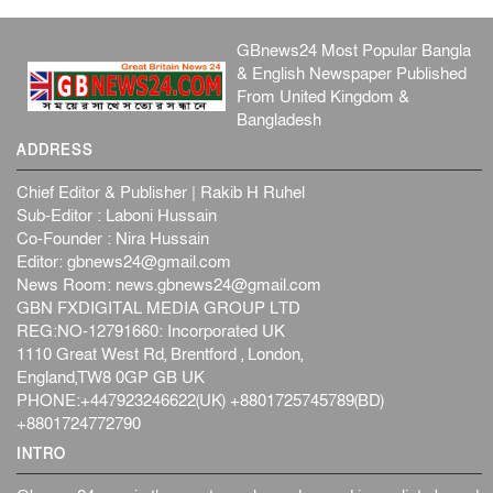
GBnews24 Most Popular Bangla
& English Newspaper Published
From United Kingdom &
Bangladesh
ADDRESS
Chief Editor & Publisher | Rakib H Ruhel
Sub-Editor : Laboni Hussain
Co-Founder : Nira Hussain
Editor:
gbnews24@gmail.com
News Room:
news.gbnews24@gmail.com
GBN FXDIGITAL MEDIA GROUP LTD
REG:NO-12791660: Incorporated UK
1110 Great West Rd, Brentford , London,
England,TW8 0GP GB UK
PHONE:+447923246622(UK) +8801725745789(BD)
+8801724772790
INTRO