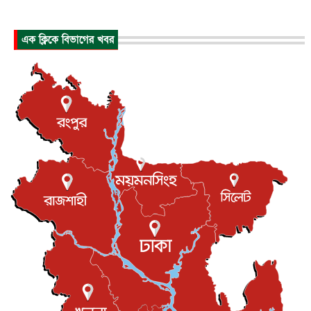
প্রধানমন্ত্রীর সঙ্গে সাক্ষাতে খুদে শিল্পী অনুশ্রী রায়ের স্বপ...
জাতীয়
৮ আগস্ট, ২০২৬
এক ক্লিকে বিভাগের খবর
পাকিস্তান-তুরস্কের সঙ্গে প্রতিরক্ষা চুক্তি সৌদি আরবকে কতটা ন...
আন্তর্জাতিক
৮ আগস্ট, ২০২৬
যুক্তরাজ্যে গ্রুমিং কেলেঙ্কারি : পাকিস্তানির অপরাধে অস্বস্তি...
আন্তর্জাতিক
৮ আগস্ট, ২০২৬
বিরোধ কাটিয়ে কূটনৈতিক সম্পর্ক পুনঃস্থাপন করছে মেক্সিকো ও
পের...
আন্তর্জাতিক
৮ আগস্ট, ২০২৬
এবার ওটিটিতে মুক্তি পেল ‘মালিক’
বিনোদন
৮ আগস্ট, ২০২৬
রিয়ালকে ‘না’ বলা রদ্রির জন্য বার্সার কাছে কত চাইল ম্যানসিটি
খেলাধুলা
৮ আগস্ট, ২০২৬
শিল্পকলায় চলচ্চিত্র উৎসব, বিনা মূল্যে দেখা যাবে ৬ সিনেমা
বিনোদন
৮ আগস্ট, ২০২৬
ইস্ট লন্ডন মসজিদের জুমার খুতবা : “কুরআন হোক জীবন দেখার