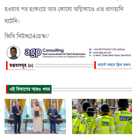
হওয়ার পর হংকংয়ে আর কোনো অগ্নিকাণ্ডে এত প্রাণহানি
ঘটেনি।
জিবি নিউজ24ডেস্ক//
মন্তব্যসমূহ (০)
কমেন্ট করতে ক্লিক করুন
এই বিভাগের আরও খবর