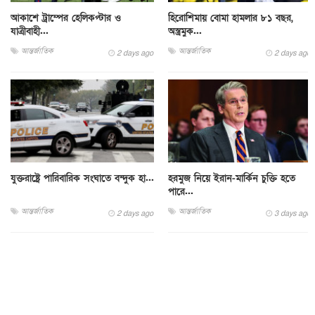
আকাশে ট্রাম্পের হেলিকপ্টার ও
হিরোশিমায় বোমা হামলার ৮১ বছর,
যাত্রীবাহী...
অস্ত্রমুক...
আন্তর্জাতিক
আন্তর্জাতিক
2 days ago
2 days ago
যুক্তরাষ্ট্রে পারিবারিক সংঘাতে বন্দুক হা...
হরমুজ নিয়ে ইরান-মার্কিন চুক্তি হতে
পারে...
আন্তর্জাতিক
আন্তর্জাতিক
2 days ago
3 days ago