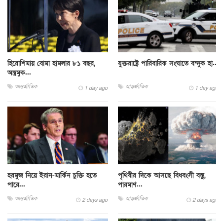
হিরোশিমায় বোমা হামলার ৮১ বছর,
যুক্তরাষ্ট্রে পারিবারিক সংঘাতে বন্দুক হা...
অস্ত্রমুক...
আন্তর্জাতিক
আন্তর্জাতিক
1 day ago
1 day ago
হরমুজ নিয়ে ইরান-মার্কিন চুক্তি হতে
পৃথিবীর দিকে আসছে বিধ্বংসী বস্তু,
পারে...
পারমাণ...
আন্তর্জাতিক
আন্তর্জাতিক
2 days ago
2 days ago