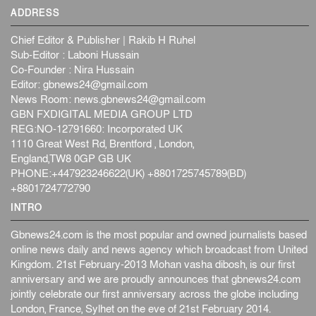
ADDRESS
Chief Editor & Publisher | Rakib H Ruhel
Sub-Editor : Laboni Hussain
Co-Founder : Nira Hussain
Editor:
gbnews24@gmail.com
News Room:
news.gbnews24@gmail.com
GBN FXDIGITAL MEDIA GROUP LTD
REG:NO-12791660: Incorporated UK
1110 Great West Rd, Brentford , London,
England,TW8 0GP GB UK
PHONE:+447923246622(UK) +8801725745789(BD)
+8801724772790
INTRO
Gbnews24.com is the most popular and owned journalists based
online news daily and news agency which broadcast from United
Kingdom. 21st February-2013 Mohan vasha dibosh, is our first
anniversary and we are proudly announces that gbnews24.com
jointly celebrate our first anniversary across the globe including
London, France, Sylhet on the eve of 21st February 2014.