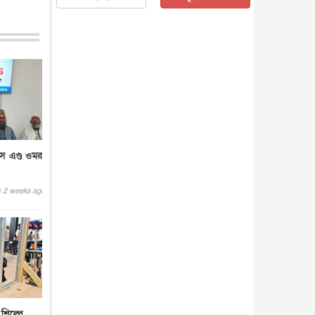
জাতীয়
৫ আগস্ট, ২০২৬
জনগণ পরিবর্তন চেয়েছে বলেই
জুলাই আন্দোলন সফল : প্রধানমন্ত্রী
জাতীয়
৫ আগস্ট, ২০২৬
বেনজীর আহমেদের সঙ্গে পরীমনির
ঘনিষ্ঠ সম্পর্ক ছিল : নাসির মাহম...
জাতীয়
৫ আগস্ট, ২০২৬
হরমুজ নিয়ে ইরান-মার্কিন চুক্তি
হতে পারে আজ : মার্কিন অর্থমন...
স এণ্ড ওমরা
আন্তর্জাতিক
৫ আগস্ট, ২০২৬
পৃথিবীর দিকে আসছে বিধ্বংসী
2 weeks ago
বস্তু, পারমাণবিক বোমা দিয়ে করা
হব...
আন্তর্জাতিক
৫ আগস্ট, ২০২৬
কেনিয়ায় ১৫ হাতির রহস্যজনক
মৃত্যু, সন্দেহের মুখে কীটনাশকের
ব্...
আন্তর্জাতিক
৫ আগস্ট, ২০২৬
বিদেশি সংবাদমাধ্যমের জন্য নতুন
বিধি-নিষেধ পাকিস্তানের
 শিল্পে