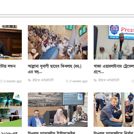
টায় লন্ডন
আল্লামা দুবাগী ছাহেব কিবলাহ (রহ.)
খাজা এয়ারলাইনার ট্রেভেল
এর ষষ্...
গ্রপে...
ইউকে কমিউনিটি
ইউকে কমিউনিটি
2 weeks ago
2 weeks ago
াপ ২০২৬-এর
টাওয়ার হ্যামলেটস ইন্টারফেইথ
টাওয়ার হ্যামলেটসে নির্মাণ