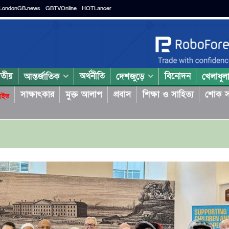
LondonGB.news
GBTVOnline
HOTLancer
াতীয়
অর্থনীতি
বিনোদন
আন্তর্জাতিক
দেশজুড়ে
খেলাধুল
সাক্ষাৎকার
মুক্ত আলাপ
প্রবাস
শিক্ষা ও সাহিত্য
শোক স
াইভ