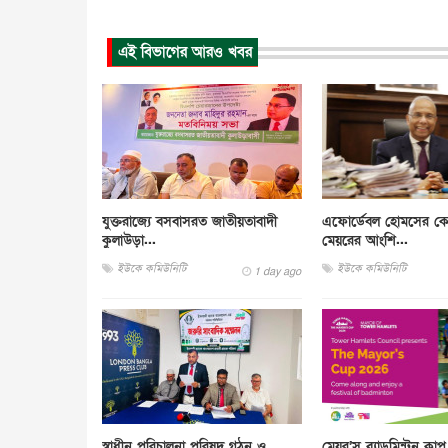
এই বিভাগের আরও খবর
যুক্তরাজ্যে বসবাসরত জাতীয়তাবাদী
এফোর্ডেবল হোমসের কো
কুলাউড়া...
মেয়রের আংশি...
ইউকে কমিউনিটি
ইউকে কমিউনিটি
1 day ago
স্বাধীন পরিচালনা পরিষদ গঠন ও
মেয়র’স ব্যাডমিন্টন ক