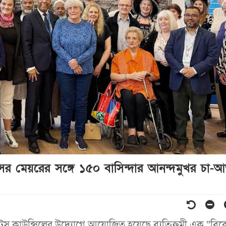
টসের মেয়রের সঙ্গে ১৫০ বাসিন্দার আনন্দমুখর চা-আ
ামলেটস কাউন্সিলের উদ্যোগে আয়োজিত হয়েছে ব্যতিক্রমী এক “বি