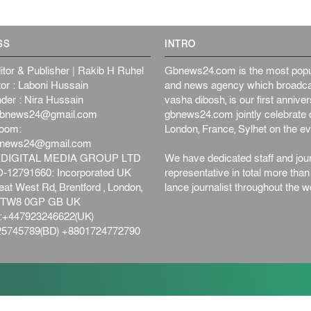
SS
INTRO
itor & Publisher | Rakib H Ruhel
Gbnews24.com is the most popul
or : Laboni Hussain
and news agency which broadca
der : Nira Hussain
vasha dibosh, is our first anniv
bnews24@gmail.com
gbnews24.com jointly celebrate o
oom:
London, France, Sylhet on the ev
bnews24@gmail.com
DIGITAL MEDIA GROUP LTD
We have dedicated staff and jour
12791660: Incorporated UK
representative in total more tha
at West Rd, Brentford , London,
lance journalist throughout the wo
d,TW8 0GP GB UK
+447923246622(UK)
5745789(BD) +8801724772790