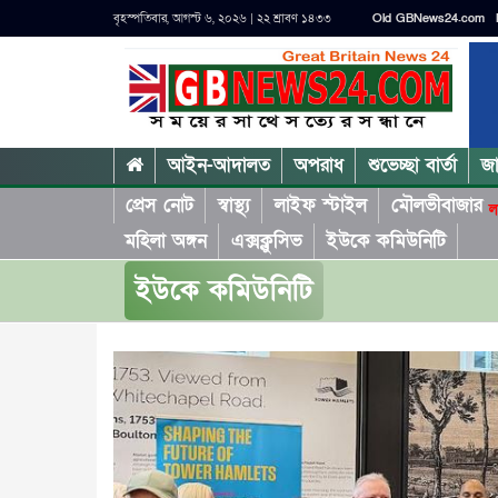
বৃহস্পতিবার, আগস্ট ৬, ২০২৬ | ২২ শ্রাবণ ১৪৩৩
Old GBNews24.com
আইন-আদালত
অপরাধ
শুভেচ্ছা বার্তা
জ
প্রেস নোট
স্বাস্থ্য
লাইফ স্টাইল
মৌলভীবাজার
ল
মহিলা অঙ্গন
এক্সক্লুসিভ
ইউকে কমিউনিটি
ইউকে কমিউনিটি