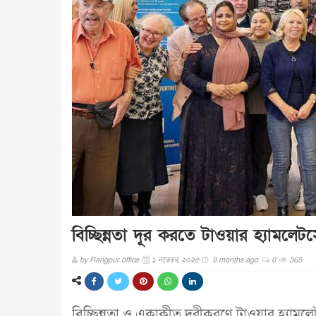
বিচ্ছিন্নতা দূর করতে টাওয়ার হ্যামলে
by
Rangpur office
১ নভেম্বর, ২০২৫
9 months ago
0
365
বিচ্ছিন্নতা ও একাকীত্ব দূরীকরণে টাওয়ার হ্য