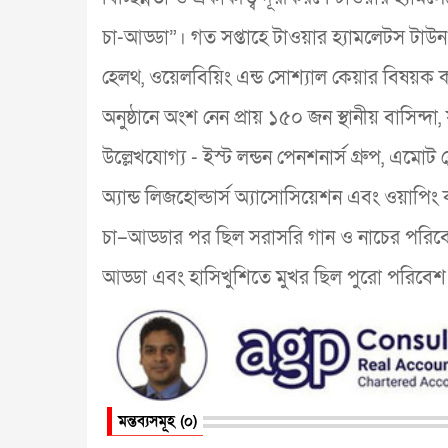
চা-আড্ডা”। গত সপ্তাহে টাওয়ার হ্যামলেটস টাউন 
হেলথ, ওয়েলবিয়িং এন্ড সোশ্যাল কেয়ার বিষয়ক ক্
অনুষ্ঠানে অংশ নেন প্রায় ১৫০ জন স্থানীয় বাসিন্দ
উল্লেখযোগ্য - ইস্ট লন্ডন পেনশনার্স গ্রুপ, এমোট 
অ্যান্ড লিজহোল্ডার্স অ্যাসোসিয়েশন এবং ওয়াপ
চা–আড্ডার পর ছিল সরাসরি গান ও নাচের পরিবেশনা
আড্ডা এবং হাসিখুশিতে মুখর ছিল পুরো পরিবেশ 
মন্তব্যসমূহ (০)