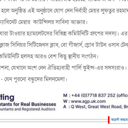
হলে অনুষ্ঠিত এই অনুষ্ঠানে যোগ দেন নির্বাহী মেয়র লুফতুর রহম
যাবিনেট মেম্বার কাউন্সিলর সাবিনা আক্তার।
া, যারা টাওয়ার হ্যামলেটসের বিভিন্ন কমিউনিটি গ্রুপের সদস্য। এর
ক্লোজ সিনিয়র সিটিজেনস ক্লাব, বো গীজার্স, গ্লোব টাউন ওসান টেন্
িং কমিউনিটি হলসহ আরও বেশ কিছু স্থানীয় সংগঠন।
, যেখানে অংশ নেন ঐতিহ্যবাহী পার্লি কুইন্স-এর সদস্যরাও। উচ
- যেন পুরনো বন্ধুদের মিলনমেলা।
কমেন্ট করতে