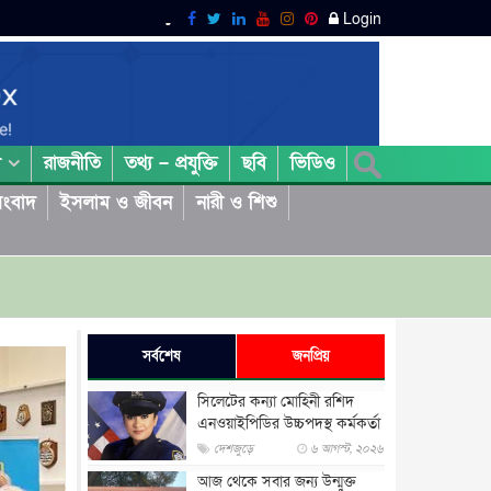
Login
রাজনীতি
তথ্য – প্রযুক্তি
ছবি
ভিডিও
া
ংবাদ
ইসলাম ও জীবন
নারী ও শিশু
সর্বশেষ
জনপ্রিয়
সিলেটের কন্যা মোহিনী রশিদ
এনওয়াইপিডির উচ্চপদস্থ কর্মকর্তা
দেশজুড়ে
৬ আগস্ট, ২০২৬
আজ থেকে সবার জন্য উন্মুক্ত