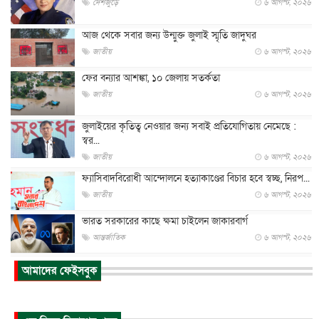
দেশজুড়ে
৬ আগস্ট, ২০২৬
আজ থেকে সবার জন্য উন্মুক্ত জুলাই স্মৃতি জাদুঘর
জাতীয়
৬ আগস্ট, ২০২৬
ফের বন্যার আশঙ্কা, ১০ জেলায় সতর্কতা
জাতীয়
৬ আগস্ট, ২০২৬
জুলাইয়ের কৃতিত্ব নেওয়ার জন্য সবাই প্রতিযোগিতায় নেমেছে :
স্বর...
জাতীয়
৬ আগস্ট, ২০২৬
ফ্যাসিবাদবিরোধী আন্দোলনে হত্যাকাণ্ডের বিচার হবে স্বচ্ছ, নিরপ...
জাতীয়
৬ আগস্ট, ২০২৬
ভারত সরকারের কাছে ক্ষমা চাইলেন জাকারবার্গ
আন্তর্জাতিক
৬ আগস্ট, ২০২৬
আকাশে ট্রাম্পের হেলিকপ্টার ও যাত্রীবাহী বিমান মুখোমুখি, তদন্...
আমাদের ফেইসবুক
আন্তর্জাতিক
৬ আগস্ট, ২০২৬
হিরোশিমায় বোমা হামলার ৮১ বছর, অস্ত্রমুক্ত বিশ্বের আহ্বান জা...