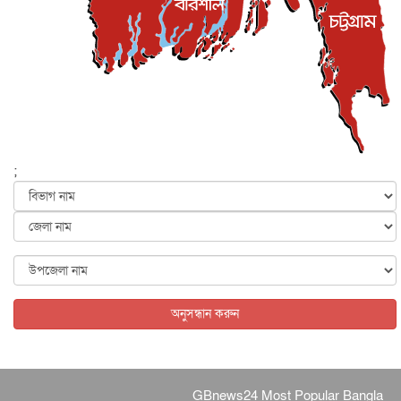
জাতীয়
৫ আগস্ট, ২০২৬
বেনজীর আহমেদের সঙ্গে পরীমনির ঘনিষ্ঠ সম্পর্ক ছিল : নাসির
মাহম...
জাতীয়
৫ আগস্ট, ২০২৬
হরমুজ নিয়ে ইরান-মার্কিন চুক্তি হতে পারে আজ : মার্কিন অর্থমন...
আন্তর্জাতিক
৫ আগস্ট, ২০২৬
পৃথিবীর দিকে আসছে বিধ্বংসী বস্তু, পারমাণবিক বোমা দিয়ে করা
হব...
;
আন্তর্জাতিক
৫ আগস্ট, ২০২৬
কেনিয়ায় ১৫ হাতির রহস্যজনক মৃত্যু, সন্দেহের মুখে কীটনাশকের
ব্...
আন্তর্জাতিক
৫ আগস্ট, ২০২৬
বিদেশি সংবাদমাধ্যমের জন্য নতুন বিধি-নিষেধ পাকিস্তানের
আন্তর্জাতিক
৫ আগস্ট, ২০২৬
অনুসন্ধান করুন
GBnews24 Most Popular Bangla