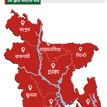
এক ক্লিকে বিভাগের খবর
আন্তর্জাতিক
৬ আগস্ট, ২০২৬
যুক্তরাষ্ট্রে পারিবারিক সংঘাতে বন্দুক হামলা, নিহত ৩
আন্তর্জাতিক
৬ আগস্ট, ২০২৬
টি-টোয়েন্টি ইতিহাসের সর্বোচ্চ রানের মালিক এখন জস বাটলার
খেলাধুলা
৬ আগস্ট, ২০২৬
বস্তিতে কেটেছে শৈশব, আজ মুম্বাইয়ে দুই বাড়ির মালিক
বিনোদন
৬ আগস্ট, ২০২৬
যুক্তরাজ্যে বসবাসরত জাতীয়তাবাদী কুলাউড়াবাসীর মত বিনিময়
সভা...
ইউকে কমিউনিটি
৫ আগস্ট, ২০২৬
প্রধানমন্ত্রীকে সৌদি আরব সফরের আমন্ত্রণ
জাতীয়
৫ আগস্ট, ২০২৬
জুলাই গণ-অভ্যুত্থান দিবস আজ, স্মরণে দেশজুড়ে কর্মসূচি
জাতীয়
৫ আগস্ট, ২০২৬
জনগণ পরিবর্তন চেয়েছে বলেই জুলাই আন্দোলন সফল :
প্রধানমন্ত্রী