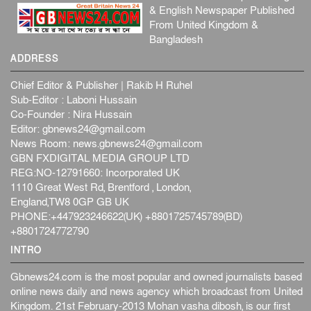
& English Newspaper Published
From United Kingdom &
Bangladesh
ADDRESS
Chief Editor & Publisher | Rakib H Ruhel
Sub-Editor : Laboni Hussain
Co-Founder : Nira Hussain
Editor:
gbnews24@gmail.com
News Room:
news.gbnews24@gmail.com
GBN FXDIGITAL MEDIA GROUP LTD
REG:NO-12791660: Incorporated UK
1110 Great West Rd, Brentford , London,
England,TW8 0GP GB UK
PHONE:+447923246622(UK) +8801725745789(BD)
+8801724772790
INTRO
Gbnews24.com is the most popular and owned journalists based
online news daily and news agency which broadcast from United
Kingdom. 21st February-2013 Mohan vasha dibosh, is our first