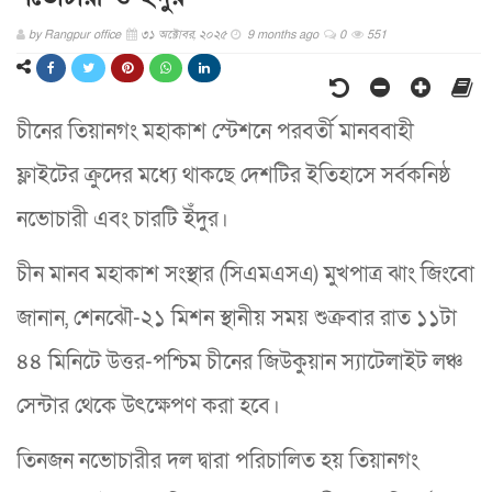
by
Rangpur office
৩১ অক্টোবর, ২০২৫
9 months ago
0
551
চীনের তিয়ানগং মহাকাশ স্টেশনে পরবর্তী মানববাহী
ফ্লাইটের ক্রুদের মধ্যে থাকছে দেশটির ইতিহাসে সর্বকনিষ্ঠ
নভোচারী এবং চারটি ইঁদুর।
চীন মানব মহাকাশ সংস্থার (সিএমএসএ) মুখপাত্র ঝাং জিংবো
জানান, শেনঝৌ-২১ মিশন স্থানীয় সময় শুক্রবার রাত ১১টা
৪৪ মিনিটে উত্তর-পশ্চিম চীনের জিউকুয়ান স্যাটেলাইট লঞ্চ
সেন্টার থেকে উৎক্ষেপণ করা হবে।
তিনজন নভোচারীর দল দ্বারা পরিচালিত হয় তিয়ানগং