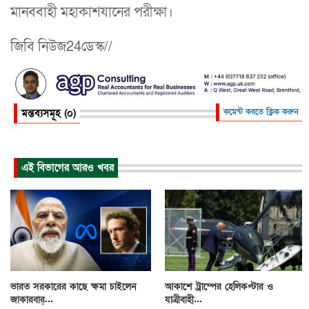
মানববাহী মহাকাশযানের পরীক্ষা।
জিবি নিউজ24ডেস্ক//
মন্তব্যসমূহ (০)
কমেন্ট করতে ক্লিক করুন
এই বিভাগের আরও খবর
ভারত সরকারের কাছে ক্ষমা চাইলেন
আকাশে ট্রাম্পের হেলিকপ্টার ও
জাকারবার্...
যাত্রীবাহী...