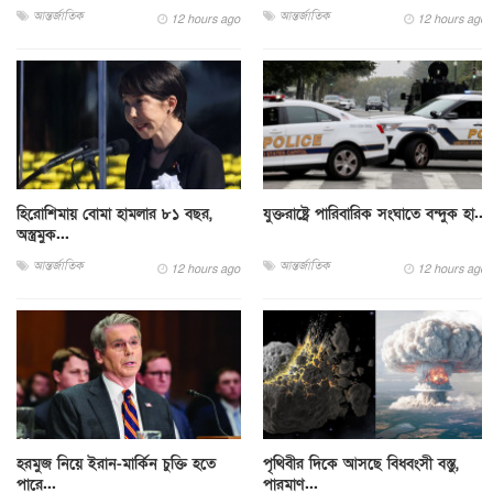
আন্তর্জাতিক
আন্তর্জাতিক
12 hours ago
12 hours ago
হিরোশিমায় বোমা হামলার ৮১ বছর,
যুক্তরাষ্ট্রে পারিবারিক সংঘাতে বন্দুক হা...
অস্ত্রমুক...
আন্তর্জাতিক
আন্তর্জাতিক
12 hours ago
12 hours ago
হরমুজ নিয়ে ইরান-মার্কিন চুক্তি হতে
পৃথিবীর দিকে আসছে বিধ্বংসী বস্তু,
পারে...
পারমাণ...