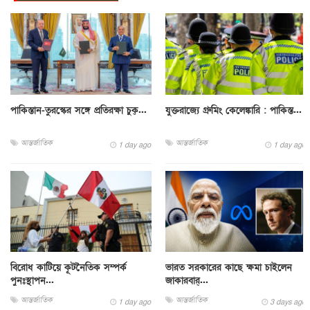
পাকিস্তান-তুরস্কের সঙ্গে প্রতিরক্ষা চুক্...
যুক্তরাজ্যে গ্রুমিং কেলেঙ্কারি : পাকিস্ত...
আন্তর্জাতিক
আন্তর্জাতিক
1 day ago
1 day ago
বিরোধ কাটিয়ে কূটনৈতিক সম্পর্ক
ভারত সরকারের কাছে ক্ষমা চাইলেন
পুনঃস্থাপন...
জাকারবার্...
আন্তর্জাতিক
আন্তর্জাতিক
1 day ago
3 days ago