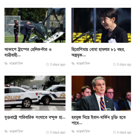
আকাশে ট্রাম্পের হেলিকপ্টার ও
হিরোশিমায় বোমা হামলার ৮১ বছর,
যাত্রীবাহী...
অস্ত্রমুক...
আন্তর্জাতিক
আন্তর্জাতিক
3 days ago
3 days ago
যুক্তরাষ্ট্রে পারিবারিক সংঘাতে বন্দুক হা...
হরমুজ নিয়ে ইরান-মার্কিন চুক্তি হতে
পারে...
আন্তর্জাতিক
আন্তর্জাতিক
3 days ago
4 days ago