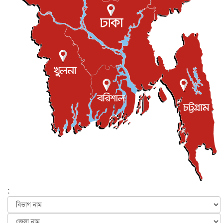
রিয়ালকে ‘না’ বলা রদ্রির জন্য বার্সার কাছে কত চাইল ম্যানসিটি
খেলাধুলা
৮ আগস্ট, ২০২৬
শিল্পকলায় চলচ্চিত্র উৎসব, বিনা মূল্যে দেখা যাবে ৬ সিনেমা
বিনোদন
৮ আগস্ট, ২০২৬
ইস্ট লন্ডন মসজিদের জুমার খুতবা : “কুরআন হোক জীবন দেখার
লেন্স...
ইসলাম ও জীবন
৭ আগস্ট, ২০২৬
সিলেটের কন্যা মোহিনী রশিদ এনওয়াইপিডির উচ্চপদস্থ কর্মকর্তা
দেশজুড়ে
৬ আগস্ট, ২০২৬
আজ থেকে সবার জন্য উন্মুক্ত জুলাই স্মৃতি জাদুঘর
জাতীয়
৬ আগস্ট, ২০২৬
ফের বন্যার আশঙ্কা, ১০ জেলায় সতর্কতা
জাতীয়
৬ আগস্ট, ২০২৬
;
জুলাইয়ের কৃতিত্ব নেওয়ার জন্য সবাই প্রতিযোগিতায় নেমেছে :
স্বর...
জাতীয়
৬ আগস্ট, ২০২৬