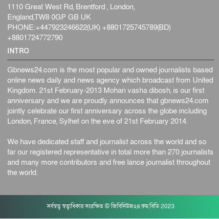
1110 Great West Rd, Brentford , London,
England,TW8 0GP GB UK
PHONE:+447923246622(UK) +8801725745789(BD)
+8801724772790
INTRO
Gbnews24.com is the most popular and owned journalists based
online news daily and news agency which broadcast from United
Kingdom. 21st February-2013 Mohan vasha dibosh, is our first
anniversary and we are proudly announces that gbnews24.com
jointly celebrate our first anniversary across the globe including
London, France, Sylhet on the eve of 21st February 2014.
We have dedicated staff and journalist across the world and so
far our registered representative in total more than 270 journalists
and many more contributors and free lance journalist throughout
the world.
সর্বস্বত্ব স্বত্বাধিকার সংরক্ষিত © জিবিনিউজ২৪.কম.বিডি 2023