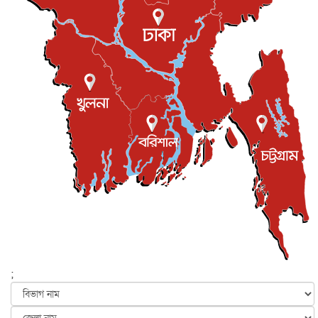
ইউকে কমিউনিটি
৫ আগস্ট, ২০২৬
প্রধানমন্ত্রীকে সৌদি আরব সফরের আমন্ত্রণ
জাতীয়
৫ আগস্ট, ২০২৬
জুলাই গণ-অভ্যুত্থান দিবস আজ, স্মরণে দেশজুড়ে কর্মসূচি
জাতীয়
৫ আগস্ট, ২০২৬
জনগণ পরিবর্তন চেয়েছে বলেই জুলাই আন্দোলন সফল :
প্রধানমন্ত্রী
জাতীয়
৫ আগস্ট, ২০২৬
বেনজীর আহমেদের সঙ্গে পরীমনির ঘনিষ্ঠ সম্পর্ক ছিল : নাসির
মাহম...
জাতীয়
৫ আগস্ট, ২০২৬
হরমুজ নিয়ে ইরান-মার্কিন চুক্তি হতে পারে আজ : মার্কিন অর্থমন...
আন্তর্জাতিক
৫ আগস্ট, ২০২৬
পৃথিবীর দিকে আসছে বিধ্বংসী বস্তু, পারমাণবিক বোমা দিয়ে করা
হব...
;
আন্তর্জাতিক
৫ আগস্ট, ২০২৬
কেনিয়ায় ১৫ হাতির রহস্যজনক মৃত্যু, সন্দেহের মুখে কীটনাশকের