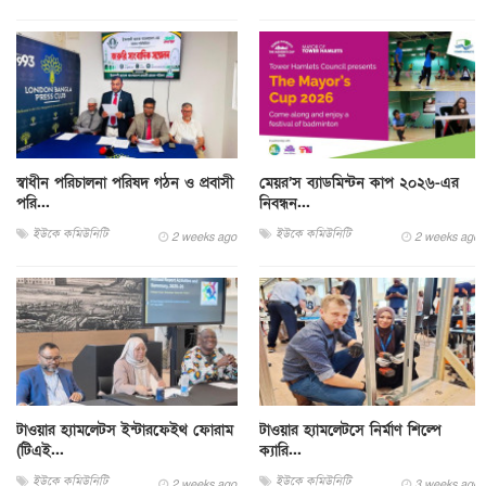
স্বাধীন পরিচালনা পরিষদ গঠন ও প্রবাসী
মেয়র’স ব্যাডমিন্টন কাপ ২০২৬-এর
পরি...
নিবন্ধন...
ইউকে কমিউনিটি
ইউকে কমিউনিটি
2 weeks ago
2 weeks ago
টাওয়ার হ্যামলেটস ইন্টারফেইথ ফোরাম
টাওয়ার হ্যামলেটসে নির্মাণ শিল্পে
(টিএই...
ক্যারি...
ইউকে কমিউনিটি
ইউকে কমিউনিটি
2 weeks ago
3 weeks ago