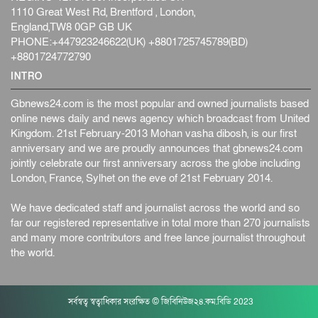
1110 Great West Rd, Brentford , London,
England,TW8 0GP GB UK
PHONE:+447923246622(UK) +8801725745789(BD)
+8801724772790
INTRO
Gbnews24.com is the most popular and owned journalists based
online news daily and news agency which broadcast from United
Kingdom. 21st February-2013 Mohan vasha dibosh, is our first
anniversary and we are proudly announces that gbnews24.com
jointly celebrate our first anniversary across the globe including
London, France, Sylhet on the eve of 21st February 2014.
We have dedicated staff and journalist across the world and so
far our registered representative in total more than 270 journalists
and many more contributors and free lance journalist throughout
the world.
সর্বস্বত্ব স্বত্বাধিকার সংরক্ষিত © জিবিনিউজ২৪.কম.বিডি 2023