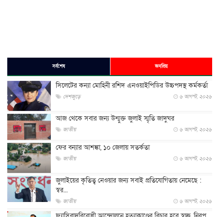
সর্বশেষ
জনপ্রিয়
সিলেটের কন্যা মোহিনী রশিদ এনওয়াইপিডির উচ্চপদস্থ কর্মকর্তা
দেশজুড়ে
৬ আগস্ট, ২০২৬
আজ থেকে সবার জন্য উন্মুক্ত জুলাই স্মৃতি জাদুঘর
জাতীয়
৬ আগস্ট, ২০২৬
ফের বন্যার আশঙ্কা, ১০ জেলায় সতর্কতা
জাতীয়
৬ আগস্ট, ২০২৬
জুলাইয়ের কৃতিত্ব নেওয়ার জন্য সবাই প্রতিযোগিতায় নেমেছে :
স্বর...
জাতীয়
৬ আগস্ট, ২০২৬
ফ্যাসিবাদবিরোধী আন্দোলনে হত্যাকাণ্ডের বিচার হবে স্বচ্ছ, নিরপ...