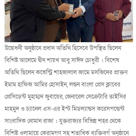
উদ্বোধনী অনুষ্ঠানে প্রধান অতিথি হিসেবে উপস্থিত ছিলেন
বিশিষ্ট আলেমে দ্বীন শায়খ আবু সাঈদ চোধুরী । বিশেষ
অতিথি ছিলেন কভেন্ট্রি শাহজালাল জামে মসজিদের প্রাক্তণ
ইমাম হাফিজ আমির হোসাইন, লন্ডন বাংলা প্রেস ক্লাবের
প্রেসিডেন্ট মুহাম্মদ জুবায়ের, জেনারেল সেক্রেটারি তাইসির
মাহমুদ ও চ্যানেল এস-এর ইস্ট মিডল্যান্ডস করেসপন্ডেন্ট
সাংবাদিক নোমান রাজা । যুক্তরাজ্যর বিভিন্ন শহর থেকে
বিশিষ্ট ওলামায়ে কেরামগণ সহ শতাধিক ব্যক্তিবর্গ অনুষ্ঠানে