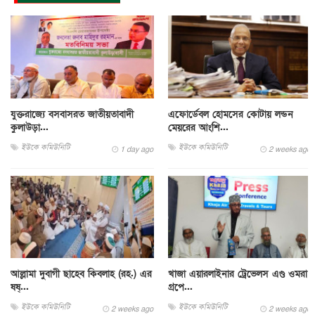
যুক্তরাজ্যে বসবাসরত জাতীয়তাবাদী
এফোর্ডেবল হোমসের কোটায় লন্ডন
কুলাউড়া...
মেয়রের আংশি...
ইউকে কমিউনিটি
ইউকে কমিউনিটি
1 day ago
2 weeks ago
আল্লামা দুবাগী ছাহেব কিবলাহ (রহ.) এর
খাজা এয়ারলাইনার ট্রেভেলস এণ্ড ওমরা
ষষ্...
গ্রপে...
ইউকে কমিউনিটি
ইউকে কমিউনিটি
2 weeks ago
2 weeks ago