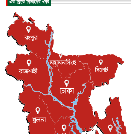
এক ক্লিকে বিভাগের খবর
আন্তর্জাতিক
৬ আগস্ট, ২০২৬
যুক্তরাষ্ট্রে পারিবারিক সংঘাতে বন্দুক হামলা, নিহত ৩
আন্তর্জাতিক
৬ আগস্ট, ২০২৬
টি-টোয়েন্টি ইতিহাসের সর্বোচ্চ রানের মালিক এখন জস বাটলার
খেলাধুলা
৬ আগস্ট, ২০২৬
বস্তিতে কেটেছে শৈশব, আজ মুম্বাইয়ে দুই বাড়ির মালিক
বিনোদন
৬ আগস্ট, ২০২৬
যুক্তরাজ্যে বসবাসরত জাতীয়তাবাদী কুলাউড়াবাসীর মত বিনিময়
সভা...
ইউকে কমিউনিটি
৫ আগস্ট, ২০২৬
প্রধানমন্ত্রীকে সৌদি আরব সফরের আমন্ত্রণ
জাতীয়
৫ আগস্ট, ২০২৬
জুলাই গণ-অভ্যুত্থান দিবস আজ, স্মরণে দেশজুড়ে কর্মসূচি
জাতীয়
৫ আগস্ট, ২০২৬
জনগণ পরিবর্তন চেয়েছে বলেই জুলাই আন্দোলন সফল :
প্রধানমন্ত্রী