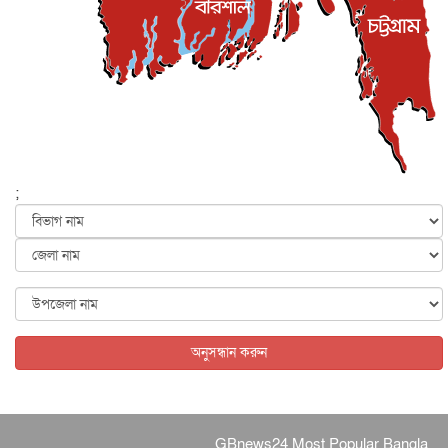
জাতীয়
৫ আগস্ট, ২০২৬
বেনজীর আহমেদের সঙ্গে পরীমনির ঘনিষ্ঠ সম্পর্ক ছিল : নাসির
মাহম...
জাতীয়
৫ আগস্ট, ২০২৬
হরমুজ নিয়ে ইরান-মার্কিন চুক্তি হতে পারে আজ : মার্কিন অর্থমন...
আন্তর্জাতিক
৫ আগস্ট, ২০২৬
পৃথিবীর দিকে আসছে বিধ্বংসী বস্তু, পারমাণবিক বোমা দিয়ে করা
হব...
;
আন্তর্জাতিক
৫ আগস্ট, ২০২৬
কেনিয়ায় ১৫ হাতির রহস্যজনক মৃত্যু, সন্দেহের মুখে কীটনাশকের
ব্...
আন্তর্জাতিক
৫ আগস্ট, ২০২৬
বিদেশি সংবাদমাধ্যমের জন্য নতুন বিধি-নিষেধ পাকিস্তানের
আন্তর্জাতিক
৫ আগস্ট, ২০২৬
অনুসন্ধান করুন
GBnews24 Most Popular Bangla