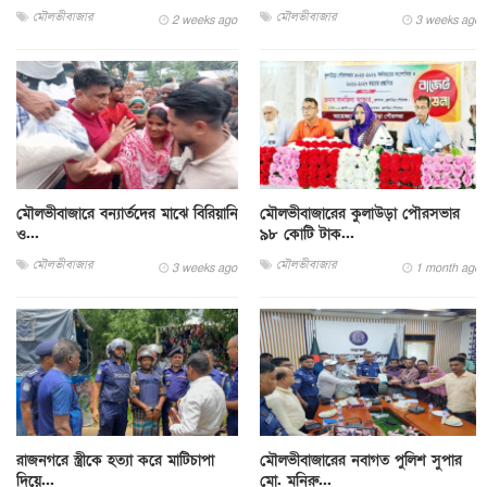
মৌলভীবাজার
মৌলভীবাজার
2 weeks ago
3 weeks ago
মৌলভীবাজারে বন্যার্তদের মাঝে বিরিয়ানি
মৌলভীবাজারের কুলাউড়া পৌরসভার
ও...
৯৮ কোটি টাক...
মৌলভীবাজার
মৌলভীবাজার
3 weeks ago
1 month ago
রাজনগরে স্ত্রীকে হত্যা করে মাটিচাপা
মৌলভীবাজারের নবাগত পুলিশ সুপার
দিয়ে...
মো. মনিরু...