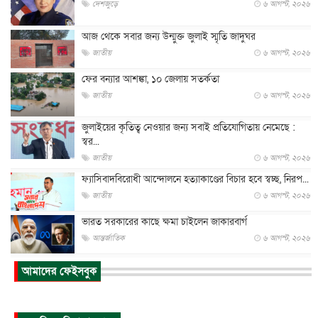
দেশজুড়ে
৬ আগস্ট, ২০২৬
আজ থেকে সবার জন্য উন্মুক্ত জুলাই স্মৃতি জাদুঘর
জাতীয়
৬ আগস্ট, ২০২৬
ফের বন্যার আশঙ্কা, ১০ জেলায় সতর্কতা
জাতীয়
৬ আগস্ট, ২০২৬
জুলাইয়ের কৃতিত্ব নেওয়ার জন্য সবাই প্রতিযোগিতায় নেমেছে :
স্বর...
জাতীয়
৬ আগস্ট, ২০২৬
ফ্যাসিবাদবিরোধী আন্দোলনে হত্যাকাণ্ডের বিচার হবে স্বচ্ছ, নিরপ...
জাতীয়
৬ আগস্ট, ২০২৬
ভারত সরকারের কাছে ক্ষমা চাইলেন জাকারবার্গ
আন্তর্জাতিক
৬ আগস্ট, ২০২৬
আকাশে ট্রাম্পের হেলিকপ্টার ও যাত্রীবাহী বিমান মুখোমুখি, তদন্...
আমাদের ফেইসবুক
আন্তর্জাতিক
৬ আগস্ট, ২০২৬
হিরোশিমায় বোমা হামলার ৮১ বছর, অস্ত্রমুক্ত বিশ্বের আহ্বান জা...