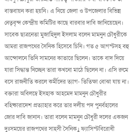
বাস্তবায়ন করা হয়নি। এ নিয়ে জেলা ও উপজেলার বিভিন্ন
নেতৃবৃন্দ কেন্দ্রীয় কমিটির কাছে বারবার দাবি জানিয়েছেন।
সাবেক ছাত্রনেতা মুজাহিদুল ইসলাম বলেন মামনুন চৌধুরীকে
আমরা রাজপথের সৈনিক হিসেবে চিনি। গত ৫ আগস্টসহ বহু
আন্দোলনে তিনি সামনের কাতারে ছিলেন। তাকে বাদ দিয়ে
যারা সিদ্ধান্ত নিচ্ছেন তারা কখনো মাঠে ছিলেন না। এসি রুমে
বসে রাজনীতি করলে কর্মীদের ত্যাগ- তিতিক্ষা বোঝা যায় না।
বক্তারা অবিলম্বে ইসহাক আহমেদ মামনুন চৌধুরীর
বহিষ্কারাদেশ প্রত্যাহার করে তার দলীয় পদ পুনর্বহালের
জোর দাবি জানান। তারা বলেন মামনুন চৌধুরী দলের একজন
দুঃসময়ের রাজপথের সাহসী সৈনিক।ুু ফ্যাসিস্টবিরোধী