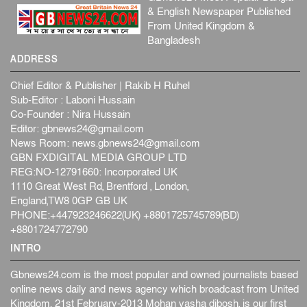
& English Newspaper Published
From United Kingdom &
Bangladesh
ADDRESS
Chief Editor & Publisher | Rakib H Ruhel
Sub-Editor : Laboni Hussain
Co-Founder : Nira Hussain
Editor:
gbnews24@gmail.com
News Room:
news.gbnews24@gmail.com
GBN FXDIGITAL MEDIA GROUP LTD
REG:NO-12791660: Incorporated UK
1110 Great West Rd, Brentford , London,
England,TW8 0GP GB UK
PHONE:+447923246622(UK) +8801725745789(BD)
+8801724772790
INTRO
Gbnews24.com is the most popular and owned journalists based
online news daily and news agency which broadcast from United
Kingdom. 21st February-2013 Mohan vasha dibosh, is our first