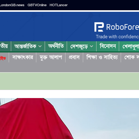
LondonGB.news
GBTVOnline
HOTLancer
াতীয়
অর্থনীতি
বিনোদন
আন্তর্জাতিক
দেশজুড়ে
খেলাধুল
সাক্ষাৎকার
মুক্ত আলাপ
প্রবাস
শিক্ষা ও সাহিত্য
শোক স
াইভ