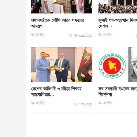
প্রধানমন্ত্রীকে সৌদি আরব সফরের
জুলাই গণ-অভ্যুত্থান দি
আমন্ত্রণ
দেশজ...
জাতীয়
জাতীয়
19 hours ago
দেশের কারিগরি ও ক্রীড়া শিক্ষায়
সব সরকারি দপ্তরের জন্
সহযোগিতার...
নির্দেশনা
জাতীয়
জাতীয়
1 day ago