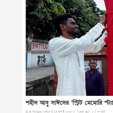
শহীদ আবু সাঈদের ‘স্ট্রিট মেমোরি স্ট্যা
by
Rangpur office
১৯ জুলাই, ২০২৫
1 year ago
0
483