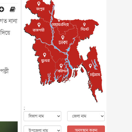
মৃত্যু, সন্দেহের মুখে কীটনাশকের
ব্...
আন্তর্জাতিক
৫ আগস্ট, ২০২৬
বিদেশি সংবাদমাধ্যমের জন্য নতুন
যগত নানা
বিধি-নিষেধ পাকিস্তানের
আন্তর্জাতিক
৫ আগস্ট, ২০২৬
 দিয়ে
যুক্তরাজ্যের চেভেনিং স্কলারশিপের
আবেদন শুরু
আন্তর্জাতিক
৫ আগস্ট, ২০২৬
পদত্যাগ করেছেন কেপ ভার্দের
কোচ, নতুন ঠিকানা মরক্কো
পল্লী
খেলাধুলা
৫ আগস্ট, ২০২৬
মাত্র ৬ দিনেই ১ বিলিয়ন ডলারের
ক্লাবে ‘স্পাইডার-ম্যান : ব্র্য...
বিনোদন
৫ আগস্ট, ২০২৬
দেশের কারিগরি ও ক্রীড়া শিক্ষায়
;
সহযোগিতার আগ্রহ অস্ট্রেলিয়ার
জাতীয়
৪ আগস্ট, ২০২৬
সব সরকারি দপ্তরের জন্য জরুরি
নির্দেশনা
অনুসন্ধান করুন