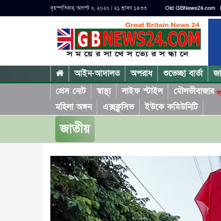
বৃহস্পতিবার, আগস্ট ৬, ২০২৬ | ২১ শ্রাবণ ১৪৩৩
Old GBNews24.com
আইন-আদালত
অপরাধ
শুভেচ্ছা বার্তা
জ
প্রেস নোট
স্বাস্থ্য
লাইফ স্টাইল
মৌলভীবাজার
ল
মহিলা অঙ্গন
এক্সক্লুসিভ
ইউকে কমিউনিটি
জাতীয়