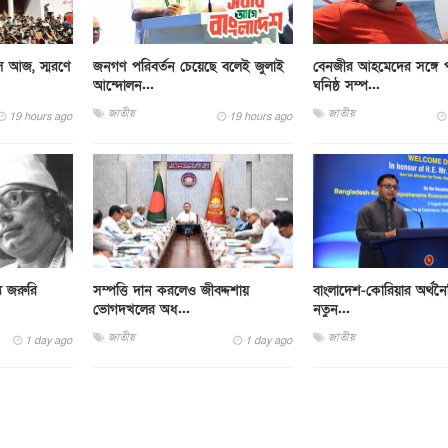
বস আজ, স্মরণে
জনগণ পরিবর্তন চেয়েছে বলেই জুলাই
বেনজীর আহমেদের সঙ্গে 
আন্দোলন...
ঘনিষ্ঠ সম্প...
জাতীয়
জাতীয়
19 hours ago
19 hours ago
য জরুরি
সম্পত্তি দান করলেও জীবদ্দশায়
বাংলাদেশ-কোরিয়ার অর্থনৈ
ভোগদখলের অধ...
নতুন...
জাতীয়
জাতীয়
1 day ago
1 day ago