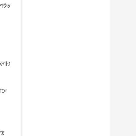
পষ্টত
 আলোর
াবে
তি