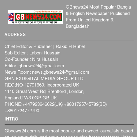
GBnews24 Most Popular Bangla
& English Newspaper Published
From United Kingdom &
Bangladesh
ADDRESS
Chief Editor & Publisher | Rakib H Ruhel
Sub-Editor : Laboni Hussain
Co-Founder : Nira Hussain
Editor:
gbnews24@gmail.com
News Room:
news.gbnews24@gmail.com
GBN FXDIGITAL MEDIA GROUP LTD
REG:NO-12791660: Incorporated UK
1110 Great West Rd, Brentford , London,
England,TW8 0GP GB UK
PHONE:+447923246622(UK) +8801725745789(BD)
+8801724772790
INTRO
Gbnews24.com is the most popular and owned journalists based