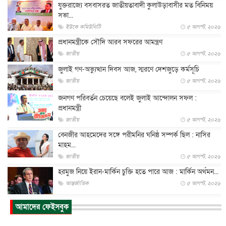
যুক্তরাজ্যে বসবাসরত জাতীয়তাবাদী কুলাউড়াবাসীর মত বিনিময়
সভা...
ইউকে কমিউনিটি
৫ আগস্ট, ২০২৬
প্রধানমন্ত্রীকে সৌদি আরব সফরের আমন্ত্রণ
জাতীয়
৫ আগস্ট, ২০২৬
জুলাই গণ-অভ্যুত্থান দিবস আজ, স্মরণে দেশজুড়ে কর্মসূচি
জাতীয়
৫ আগস্ট, ২০২৬
জনগণ পরিবর্তন চেয়েছে বলেই জুলাই আন্দোলন সফল :
প্রধানমন্ত্রী
জাতীয়
৫ আগস্ট, ২০২৬
বেনজীর আহমেদের সঙ্গে পরীমনির ঘনিষ্ঠ সম্পর্ক ছিল : নাসির
মাহম...
জাতীয়
৫ আগস্ট, ২০২৬
হরমুজ নিয়ে ইরান-মার্কিন চুক্তি হতে পারে আজ : মার্কিন অর্থমন...
আন্তর্জাতিক
৫ আগস্ট, ২০২৬
পৃথিবীর দিকে আসছে বিধ্বংসী বস্তু, পারমাণবিক বোমা দিয়ে করা
আমাদের ফেইসবুক
হব...
আন্তর্জাতিক
৫ আগস্ট, ২০২৬