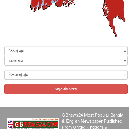
প্রধানমন্ত্রী
জাতীয়
৫ আগস্ট, ২০২৬
বেনজীর আহমেদের সঙ্গে পরীমনির ঘনিষ্ঠ সম্পর্ক ছিল : নাসির
মাহম...
জাতীয়
৫ আগস্ট, ২০২৬
হরমুজ নিয়ে ইরান-মার্কিন চুক্তি হতে পারে আজ : মার্কিন অর্থমন...
;
আন্তর্জাতিক
৫ আগস্ট, ২০২৬
পৃথিবীর দিকে আসছে বিধ্বংসী বস্তু, পারমাণবিক বোমা দিয়ে করা
হব...
আন্তর্জাতিক
৫ আগস্ট, ২০২৬
কেনিয়ায় ১৫ হাতির রহস্যজনক মৃত্যু, সন্দেহের মুখে কীটনাশকের
ব্...
অনুসন্ধান করুন
আন্তর্জাতিক
৫ আগস্ট, ২০২৬
GBnews24 Most Popular Bangla
& English Newspaper Published
From United Kingdom &