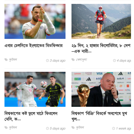
এবার চেলসিতে ইংল্যান্ডের মিডফিল্ডার
২৯ দিন, ২ হাজার কিলোমিটার, ৮ দেশ
—এক নারী...
ফুটবল
খেলাধুলা
3 days ago
4 days ago
বিশ্বকাপের কষ্ট ভুলে মাঠে ফিরলেন
বিশ্বকাপ ‘বিক্রি’ বিতর্কে অবশেষে মুখ
মেসি, ক...
খুল...
ফুটবল
ফুটবল
5 days ago
1 week ago