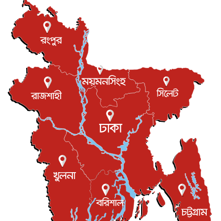
হিরোশিমায় বোমা হামলার ৮১ বছর, অস্ত্রমুক্ত বিশ্বের আহ্বান জা...
আন্তর্জাতিক
৬ আগস্ট, ২০২৬
যুক্তরাষ্ট্রে পারিবারিক সংঘাতে বন্দুক হামলা, নিহত ৩
আন্তর্জাতিক
৬ আগস্ট, ২০২৬
টি-টোয়েন্টি ইতিহাসের সর্বোচ্চ রানের মালিক এখন জস বাটলার
খেলাধুলা
৬ আগস্ট, ২০২৬
বস্তিতে কেটেছে শৈশব, আজ মুম্বাইয়ে দুই বাড়ির মালিক
বিনোদন
৬ আগস্ট, ২০২৬
যুক্তরাজ্যে বসবাসরত জাতীয়তাবাদী কুলাউড়াবাসীর মত বিনিময়
সভা...
ইউকে কমিউনিটি
৫ আগস্ট, ২০২৬
প্রধানমন্ত্রীকে সৌদি আরব সফরের আমন্ত্রণ
জাতীয়
৫ আগস্ট, ২০২৬
জুলাই গণ-অভ্যুত্থান দিবস আজ, স্মরণে দেশজুড়ে কর্মসূচি
জাতীয়
৫ আগস্ট, ২০২৬
জনগণ পরিবর্তন চেয়েছে বলেই জুলাই আন্দোলন সফল :