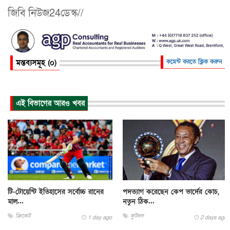
জিবি নিউজ24ডেস্ক//
মন্তব্যসমূহ (০)
কমেন্ট করতে ক্লিক করুন
এই বিভাগের আরও খবর
টি-টোয়েন্টি ইতিহাসের সর্বোচ্চ রানের
পদত্যাগ করেছেন কেপ ভার্দের কোচ,
মাল...
নতুন ঠিক...
ক্রিকেট
ফুটবল
1 day ago
2 days ago