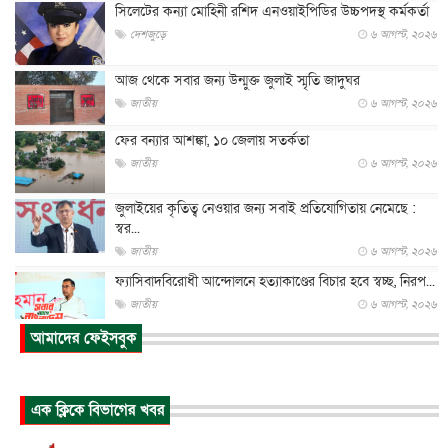
সিলেটের কন্যা মোহিনী রশিদ এনওয়াইপিডির উচ্চপদস্থ কর্মকর্তা
দেশজুড়ে
৬ আগস্ট, ২০২৬
আজ থেকে সবার জন্য উন্মুক্ত জুলাই স্মৃতি জাদুঘর
জাতীয়
৬ আগস্ট, ২০২৬
ফের বন্যার আশঙ্কা, ১০ জেলায় সতর্কতা
জাতীয়
৬ আগস্ট, ২০২৬
জুলাইয়ের কৃতিত্ব নেওয়ার জন্য সবাই প্রতিযোগিতায় নেমেছে :
স্বর...
জাতীয়
৬ আগস্ট, ২০২৬
ফ্যাসিবাদবিরোধী আন্দোলনে হত্যাকাণ্ডের বিচার হবে স্বচ্ছ, নিরপ...
জাতীয়
৬ আগস্ট, ২০২৬
আমাদের ফেইসবুক
ভারত সরকারের কাছে ক্ষমা চাইলেন জাকারবার্গ
আন্তর্জাতিক
৬ আগস্ট, ২০২৬
আকাশে ট্রাম্পের হেলিকপ্টার ও যাত্রীবাহী বিমান মুখোমুখি, তদন্...
এক ক্লিকে বিভাগের খবর
আন্তর্জাতিক
৬ আগস্ট, ২০২৬