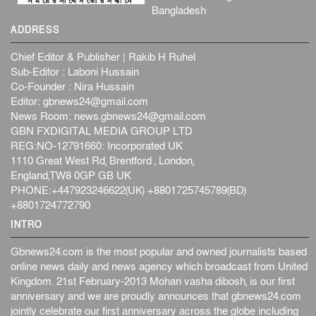
Bangladesh
ADDRESS
Chief Editor & Publisher | Rakib H Ruhel
Sub-Editor : Laboni Hussain
Co-Founder : Nira Hussain
Editor:
gbnews24@gmail.com
News Room:
news.gbnews24@gmail.com
GBN FXDIGITAL MEDIA GROUP LTD
REG:NO-12791660: Incorporated UK
1110 Great West Rd, Brentford , London,
England,TW8 0GP GB UK
PHONE:+447923246622(UK) +8801725745789(BD)
+8801724772790
INTRO
Gbnews24.com is the most popular and owned journalists based
online news daily and news agency which broadcast from United
Kingdom. 21st February-2013 Mohan vasha dibosh, is our first
anniversary and we are proudly announces that gbnews24.com
jointly celebrate our first anniversary across the globe including