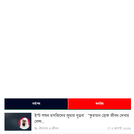
সর্বশেষ
জনপ্রিয়
ইস্ট লন্ডন মসজিদের জুমার খুতবা : “কুরআন হোক জীবন দেখার
লেন্স...
ইসলাম ও জীবন
৭ আগস্ট, ২০২৬