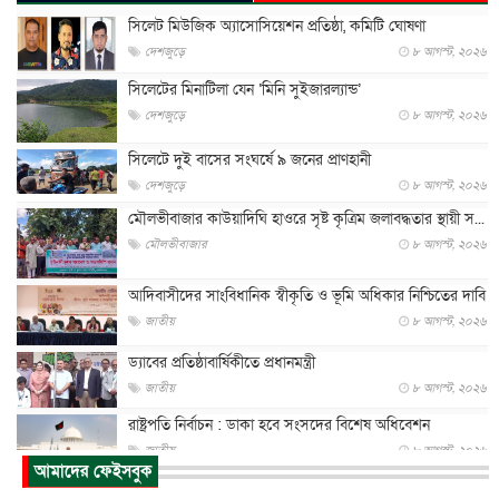
সিলেট মিউজিক অ্যাসোসিয়েশন প্রতিষ্ঠা, কমিটি ঘোষণা
দেশজুড়ে
৮ আগস্ট, ২০২৬
সিলেটের মিনাটিলা যেন ‘মিনি সুইজারল্যান্ড’
দেশজুড়ে
৮ আগস্ট, ২০২৬
সিলেটে দুই বাসের সংঘর্ষে ৯ জনের প্রাণহানী
দেশজুড়ে
৮ আগস্ট, ২০২৬
মৌলভীবাজার কাউয়াদিঘি হাওরে সৃষ্ট কৃত্রিম জলাবদ্ধতার স্থায়ী স...
মৌলভীবাজার
৮ আগস্ট, ২০২৬
আদিবাসীদের সাংবিধানিক স্বীকৃতি ও ভূমি অধিকার নিশ্চিতের দাবি
জাতীয়
৮ আগস্ট, ২০২৬
ড্যাবের প্রতিষ্ঠাবার্ষিকীতে প্রধানমন্ত্রী
জাতীয়
৮ আগস্ট, ২০২৬
রাষ্ট্রপতি নির্বাচন : ডাকা হবে সংসদের বিশেষ অধিবেশন
জাতীয়
৮ আগস্ট, ২০২৬
আমাদের ফেইসবুক
প্রধানমন্ত্রীর সঙ্গে সাক্ষাতে খুদে শিল্পী অনুশ্রী রায়ের স্বপ...