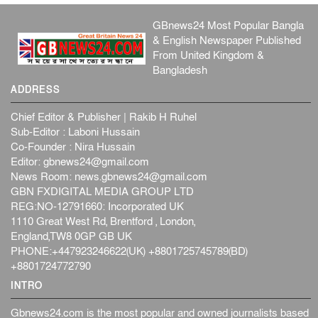
GBnews24 Most Popular Bangla
& English Newspaper Published
From United Kingdom &
Bangladesh
ADDRESS
Chief Editor & Publisher | Rakib H Ruhel
Sub-Editor : Laboni Hussain
Co-Founder : Nira Hussain
Editor:
gbnews24@gmail.com
News Room:
news.gbnews24@gmail.com
GBN FXDIGITAL MEDIA GROUP LTD
REG:NO-12791660: Incorporated UK
1110 Great West Rd, Brentford , London,
England,TW8 0GP GB UK
PHONE:+447923246622(UK) +8801725745789(BD)
+8801724772790
INTRO
Gbnews24.com is the most popular and owned journalists based