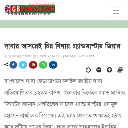
Toggl
naviga
দাবার আসরেই চির বিদায় গ্র্যান্ডমাস্টার জিয়ার
by
Rangpur office
৬ জুলাই, ২০২৪
2 years ago
0
801
বাংলাদেশ দাবা ফেডারেশনে চলছিল জাতীয় দাবা
প্রতিযোগিতার ১২তম রাউন্ড। শুক্রবার বিকেলে গ্র্যান্ড মাস্টার
জিয়াউর রহমান খেলছিলেন আরেক গ্র্যান্ড মাস্টার এনামুল
হোসেন রাজীবের বিপক্ষে। এই ম্যাচ খেলতে খেলতেই হঠাৎ
করে লুটিয়ে পড়েন জিয়া। দ্রুত তাকে শাহবাগের ইব্রাহিম