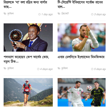
রিয়ালকে ‘না’ বলা রদ্রির জন্য বার্সার
টি-টোয়েন্টি ইতিহাসের সর্বোচ্চ রানের
কাছ...
মাল...
ফুটবল
ক্রিকেট
1 day ago
3 days ago
পদত্যাগ করেছেন কেপ ভার্দের কোচ,
এবার চেলসিতে ইংল্যান্ডের মিডফিল্ডার
নতুন ঠিক...
ফুটবল
ফুটবল
4 days ago
5 days ago