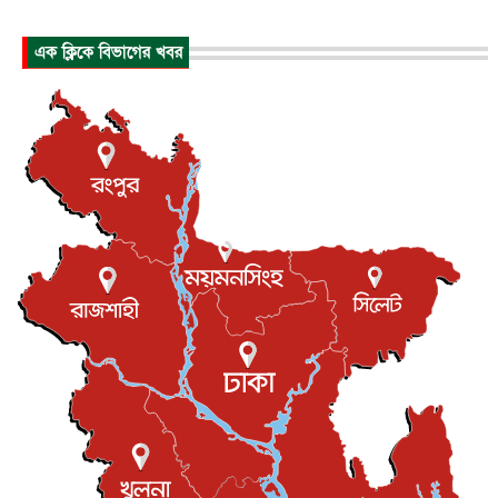
জাতীয়
৮ আগস্ট, ২০২৬
এক ক্লিকে বিভাগের খবর
পাকিস্তান-তুরস্কের সঙ্গে প্রতিরক্ষা চুক্তি সৌদি আরবকে কতটা ন...
আন্তর্জাতিক
৮ আগস্ট, ২০২৬
যুক্তরাজ্যে গ্রুমিং কেলেঙ্কারি : পাকিস্তানির অপরাধে অস্বস্তি...
আন্তর্জাতিক
৮ আগস্ট, ২০২৬
বিরোধ কাটিয়ে কূটনৈতিক সম্পর্ক পুনঃস্থাপন করছে মেক্সিকো ও
পের...
আন্তর্জাতিক
৮ আগস্ট, ২০২৬
এবার ওটিটিতে মুক্তি পেল ‘মালিক’
বিনোদন
৮ আগস্ট, ২০২৬
রিয়ালকে ‘না’ বলা রদ্রির জন্য বার্সার কাছে কত চাইল ম্যানসিটি
খেলাধুলা
৮ আগস্ট, ২০২৬
শিল্পকলায় চলচ্চিত্র উৎসব, বিনা মূল্যে দেখা যাবে ৬ সিনেমা
বিনোদন
৮ আগস্ট, ২০২৬
ইস্ট লন্ডন মসজিদের জুমার খুতবা : “কুরআন হোক জীবন দেখার
লেন্স...