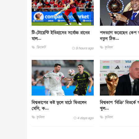
টি-টোয়েন্টি ইতিহাসের সর্বোচ্চ রানের
পদত্যাগ করেছেন কেপ ভ
মাল...
নতুন ঠিক...
ক্রিকেট
ফুটবল
9 hours ago
বিশ্বকাপের কষ্ট ভুলে মাঠে ফিরলেন
বিশ্বকাপ ‘বিক্রি’ বিতর্ক
মেসি, ক...
খুল...
ফুটবল
ফুটবল
4 days ago