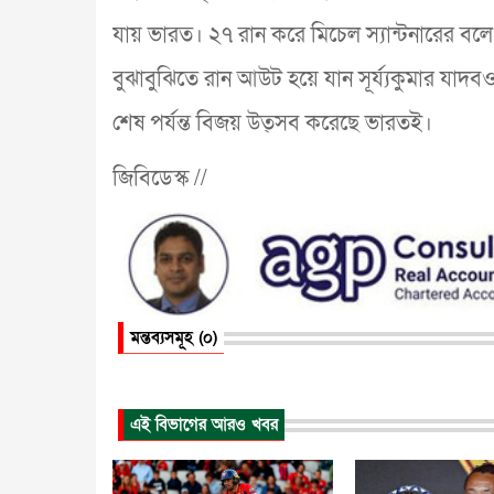
যায় ভারত। ২৭ রান করে মিচেল স্যান্টনারের বল
বুঝাবুঝিতে রান আউট হয়ে যান সূর্য্যকুমার যাদব
শেষ পর্যন্ত বিজয় উত্সব করেছে ভারতই।
জিবিডেস্ক //
মন্তব্যসমূহ (০)
এই বিভাগের আরও খবর