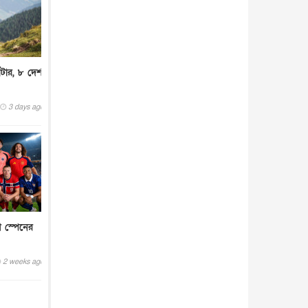
আন্তর্জাতিক
৫ আগস্ট, ২০২৬
িটার, ৮ দেশ
3 days ago
ে স্পেনের
2 weeks ago