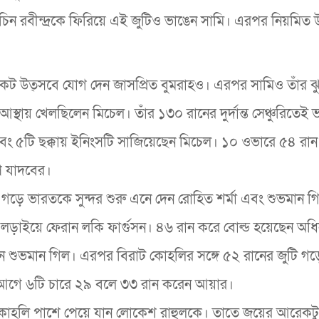
াচিন রবীন্দ্রকে ফিরিয়ে এই জুটিও ভাঙেন সামি। এরপর নিয়মিত
ট উত্সবে যোগ দেন জাসপ্রিত বুমরাহও। এরপর সামিও তাঁর ঝ
স্থায় খেলছিলেন মিচেল। তাঁর ১৩০ রানের দুর্দান্ত সেঞ্চুরিতেই
বং ৫টি ছক্কায় ইনিংসটি সাজিয়েছেন মিচেল। ১০ ওভারে ৫৪ রা
প যাদবের।
ি গড়ে ভারতকে সুন্দর শুরু এনে দেন রোহিত শর্মা এবং শুভমান 
লড়াইয়ে ফেরান লকি ফার্গুসন। ৪৬ রান করে বোল্ড হয়েছেন অধ
েন শুভমান গিল। এরপর বিরাট কোহলির সঙ্গে ৫২ রানের জুটি 
য়ার আগে ৬টি চারে ২৯ বলে ৩৩ রান করেন আয়ার।
কোহলি পাশে পেয়ে যান লোকেশ রাহুলকে। তাতে জয়ের আরেকট