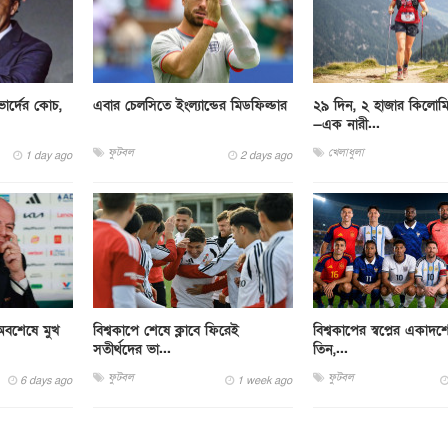
ার্দের কোচ,
এবার চেলসিতে ইংল্যান্ডের মিডফিল্ডার
২৯ দিন, ২ হাজার কিলোম
—এক নারী...
ফুটবল
খেলাধুলা
1 day ago
2 days ago
ে অবশেষে মুখ
বিশ্বকাপে শেষে ক্লাবে ফিরেই
বিশ্বকাপের স্বপ্নের একাদশ
সতীর্থদের ভা...
তিন,...
ফুটবল
ফুটবল
6 days ago
1 week ago