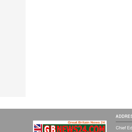
ADDRE
Chief Ed