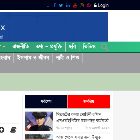
Login
রাজনীতি
তথ্য – প্রযুক্তি
ছবি
ভিডিও
া
ংবাদ
ইসলাম ও জীবন
নারী ও শিশু
সর্বশেষ
জনপ্রিয়
সিলেটের কন্যা মোহিনী রশিদ
এনওয়াইপিডির উচ্চপদস্থ কর্মকর্তা
দেশজুড়ে
৬ আগস্ট, ২০২৬
আজ থেকে সবার জন্য উন্মুক্ত