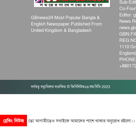
Sub-Edit
Co-Foun
Editor:
g
GBnews24 Most Popular Bangla &
News R
English Newspaper Published From
news.g
United Kingdom & Bangladesh
GBN FX
REG:NO-
1110 Gre
Englan
PHONE:
+880172
সর্বস্বত্ব স্বত্বাধিকার সংরক্ষিত © জিবিনিউজ২৪.কম.বিডি 2023
ো দিনের মতো আগামীতেও সবাইকে আমাদের পাশে থাকার অনুরোধ রইলো।। আপন
ব্রেকিং নিউজ