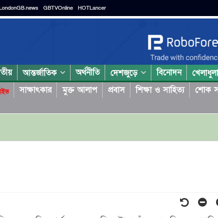
LondonGB.news
GBTVOnline
HOTLancer
াতীয়
অর্থনীতি
বিনোদন
আন্তর্জাতিক
দেশজুড়ে
খেলাধুল
সাক্ষাৎকার
মুক্ত আলাপ
প্রবাস
শিক্ষা ও সাহিত্য
শোক স
াইভ