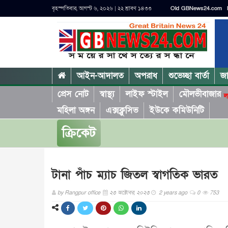
বৃহস্পতিবার, আগস্ট ৬, ২০২৬ | ২২ শ্রাবণ ১৪৩৩
Old GBNews24.com
আইন-আদালত
অপরাধ
শুভেচ্ছা বার্তা
জ
প্রেস নোট
স্বাস্থ্য
লাইফ স্টাইল
মৌলভীবাজার
ল
মহিলা অঙ্গন
এক্সক্লুসিভ
ইউকে কমিউনিটি
ক্রিকেট
টানা পাঁচ ম্যাচ জিতল স্বাগতিক ভারত
by
Rangpur office
২৩ অক্টোবর, ২০২৩
2 years ago
0
753