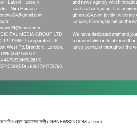
or : Laboni Hussain
and news agency which broadca
der : Nira Hussain
vasha dibosh, is our first anniv
bnews24@gmail.com
gbnews24.com jointly celebrate o
oom:
London, France, Sylhet on the ev
bnews24@gmail.com
DIGITAL MEDIA GROUP LTD
We have dedicated staff and jour
12791660: Incorporated UK
representative in total more tha
at West Rd, Brentford , London,
lance journalist throughout the wo
d,TW8 0GP GB UK
+447923246622(UK)
5745789(BD) +8801724772790
িও হোন আমাদের সঙ্গী। GBNEWS24.COM #Team