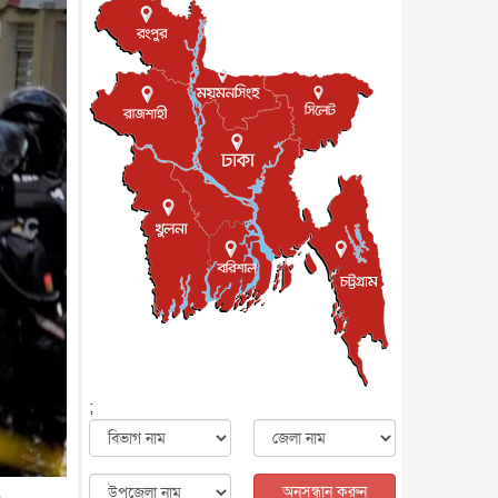
জাতীয়
৮ আগস্ট, ২০২৬
পাকিস্তান-তুরস্কের সঙ্গে প্রতিরক্ষা
চুক্তি সৌদি আরবকে কতটা ন...
আন্তর্জাতিক
৮ আগস্ট, ২০২৬
যুক্তরাজ্যে গ্রুমিং কেলেঙ্কারি :
পাকিস্তানির অপরাধে অস্বস্তি...
আন্তর্জাতিক
৮ আগস্ট, ২০২৬
বিরোধ কাটিয়ে কূটনৈতিক সম্পর্ক
পুনঃস্থাপন করছে মেক্সিকো ও
পের...
আন্তর্জাতিক
৮ আগস্ট, ২০২৬
এবার ওটিটিতে মুক্তি পেল ‘মালিক’
বিনোদন
৮ আগস্ট, ২০২৬
রিয়ালকে ‘না’ বলা রদ্রির জন্য
বার্সার কাছে কত চাইল ম্যানসিটি
খেলাধুলা
৮ আগস্ট, ২০২৬
;
শিল্পকলায় চলচ্চিত্র উৎসব, বিনা
মূল্যে দেখা যাবে ৬ সিনেমা
বিনোদন
৮ আগস্ট, ২০২৬
অনুসন্ধান করুন