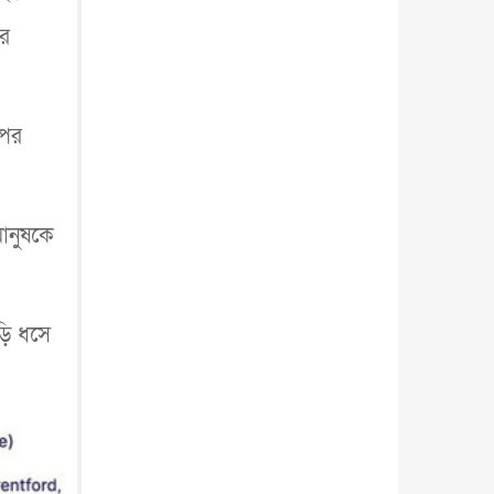
ের
ওপর
মানুষকে
ড়ি ধসে