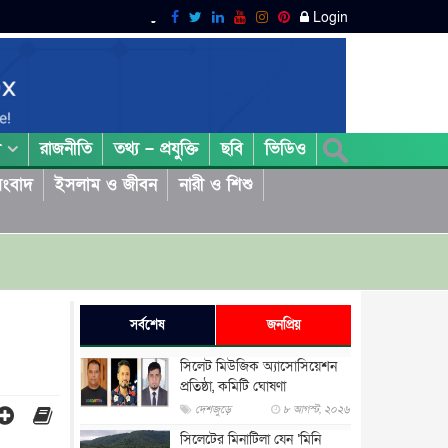
Login
রাজনীতি
তথ্য – প্রযুক্তি
ছবি
ভিডিও
া
ংবাদ
ইসলাম ও জীবন
নারী ও শিশু
সর্বশেষ
জনপ্রিয়
সিলেট মিউজিক অ্যাসোসিয়েশন
প্রতিষ্ঠা, কমিটি ঘোষণা
দেশজুড়ে
৮ আগস্ট, ২০২৬
সিলেটের মিনাটিলা যেন ‘মিনি