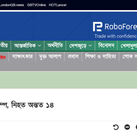
LondonGB.news
GBTVOnline
HOTLancer
াতীয়
অর্থনীতি
বিনোদন
আন্তর্জাতিক
দেশজুড়ে
খেলাধুল
সাক্ষাৎকার
মুক্ত আলাপ
প্রবাস
শিক্ষা ও সাহিত্য
শোক স
াইভ
কম্প, নিহত অন্তত ১৪