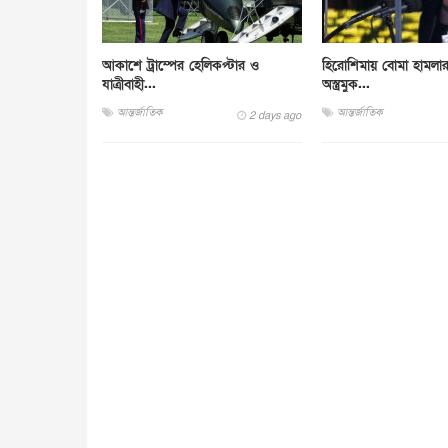
আকাশে ট্রাম্পের হেলিকপ্টার ও
হিরোশিমায় বোমা হামলা
যাত্রীবাহী...
অস্ত্রমুক...
আন্তর্জাতিক
আন্তর্জাতিক
2 days ago