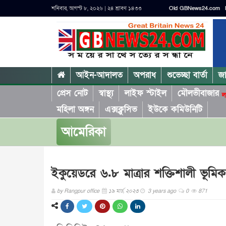
শনিবার, আগস্ট ৮, ২০২৬ | ২৪ শ্রাবণ ১৪৩৩
Old GBNews24.com
আইন-আদালত
অপরাধ
শুভেচ্ছা বার্তা
জ
প্রেস নোট
স্বাস্থ্য
লাইফ স্টাইল
মৌলভীবাজার
ল
মহিলা অঙ্গন
এক্সক্লুসিভ
ইউকে কমিউনিটি
আমেরিকা
ইকুয়েডরে ৬.৮ মাত্রার শক্তিশালী ভূমি
by
Rangpur office
১৯ মার্চ, ২০২৩
3 years ago
0
871