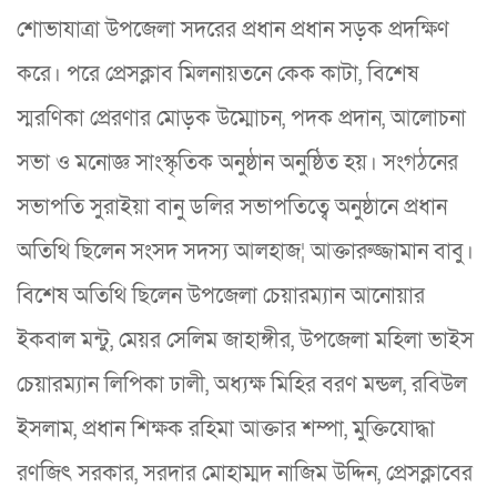
শোভাযাত্রা উপজেলা সদরের প্রধান প্রধান সড়ক প্রদক্ষিণ
করে। পরে প্রেসক্লাব মিলনায়তনে কেক কাটা, বিশেষ
স্মরণিকা প্রেরণার মোড়ক উম্মোচন, পদক প্রদান, আলোচনা
সভা ও মনোজ্ঞ সাংস্কৃতিক অনুষ্ঠান অনুষ্ঠিত হয়। সংগঠনের
সভাপতি সুরাইয়া বানু ডলির সভাপতিত্বে অনুষ্ঠানে প্রধান
অতিথি ছিলেন সংসদ সদস্য আলহাজ¦ আক্তারুজ্জামান বাবু।
বিশেষ অতিথি ছিলেন উপজেলা চেয়ারম্যান আনোয়ার
ইকবাল মন্টু, মেয়র সেলিম জাহাঙ্গীর, উপজেলা মহিলা ভাইস
চেয়ারম্যান লিপিকা ঢালী, অধ্যক্ষ মিহির বরণ মন্ডল, রবিউল
ইসলাম, প্রধান শিক্ষক রহিমা আক্তার শম্পা, মুক্তিযোদ্ধা
রণজিৎ সরকার, সরদার মোহাম্মদ নাজিম উদ্দিন, প্রেসক্লাবের