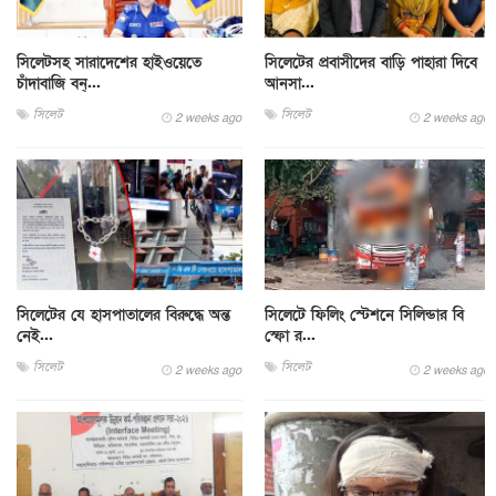
সিলেটসহ সারাদেশের হাইওয়েতে
সিলেটের প্রবাসীদের বাড়ি পাহারা দিবে
চাঁদাবাজি বন্...
আনসা...
সিলেট
সিলেট
2 weeks ago
2 weeks ago
সিলেটের যে হাসপাতালের বিরুদ্ধে অন্ত
সিলেটে ফিলিং স্টেশনে সিলিন্ডার বি
নেই...
স্ফো র...
সিলেট
সিলেট
2 weeks ago
2 weeks ago