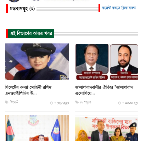
মন্তব্যসমূহ (০)
কমেন্ট করতে ক্লিক করুন
এই বিভাগের আরও খবর
সিলেটের কন্যা মোহিনী রশিদ
জালালাবাদবাসীর ঐতিহ্য "জালালাবাদ
এনওয়াইপিডির উ...
এসোসিয়ে...
সিলেট
দেশজুড়ে
1 day ago
1 week ago