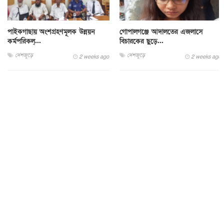
পাইকগাছায় অংশগ্রহণমূলক উন্নয়ন
গোপালগঞ্জে আদালতের এজলাসে
কর্মপরিকল্...
বিচারকের ছুড়ে...
দেশজুড়ে
দেশজুড়ে
2 weeks ago
2 weeks ago