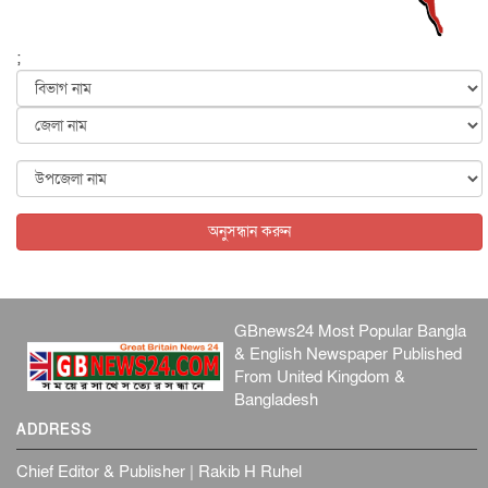
পৃথিবীর দিকে আসছে বিধ্বংসী বস্তু, পারমাণবিক বোমা দিয়ে করা
হব...
;
আন্তর্জাতিক
৫ আগস্ট, ২০২৬
কেনিয়ায় ১৫ হাতির রহস্যজনক মৃত্যু, সন্দেহের মুখে কীটনাশকের
ব্...
আন্তর্জাতিক
৫ আগস্ট, ২০২৬
বিদেশি সংবাদমাধ্যমের জন্য নতুন বিধি-নিষেধ পাকিস্তানের
আন্তর্জাতিক
৫ আগস্ট, ২০২৬
অনুসন্ধান করুন
GBnews24 Most Popular Bangla
& English Newspaper Published
From United Kingdom &
Bangladesh
ADDRESS
Chief Editor & Publisher | Rakib H Ruhel