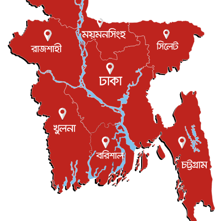
বস্তিতে কেটেছে শৈশব, আজ মুম্বাইয়ে দুই বাড়ির মালিক
বিনোদন
৬ আগস্ট, ২০২৬
যুক্তরাজ্যে বসবাসরত জাতীয়তাবাদী কুলাউড়াবাসীর মত বিনিময়
সভা...
ইউকে কমিউনিটি
৫ আগস্ট, ২০২৬
প্রধানমন্ত্রীকে সৌদি আরব সফরের আমন্ত্রণ
জাতীয়
৫ আগস্ট, ২০২৬
জুলাই গণ-অভ্যুত্থান দিবস আজ, স্মরণে দেশজুড়ে কর্মসূচি
জাতীয়
৫ আগস্ট, ২০২৬
জনগণ পরিবর্তন চেয়েছে বলেই জুলাই আন্দোলন সফল :
প্রধানমন্ত্রী
জাতীয়
৫ আগস্ট, ২০২৬
বেনজীর আহমেদের সঙ্গে পরীমনির ঘনিষ্ঠ সম্পর্ক ছিল : নাসির
মাহম...
জাতীয়
৫ আগস্ট, ২০২৬
হরমুজ নিয়ে ইরান-মার্কিন চুক্তি হতে পারে আজ : মার্কিন অর্থমন...
আন্তর্জাতিক
৫ আগস্ট, ২০২৬