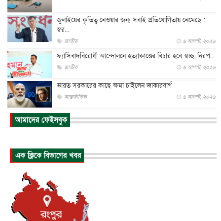
জুলাইয়ের কৃতিত্ব নেওয়ার জন্য সবাই প্রতিযোগিতায় নেমেছে :
স্বর...
জাতীয়
৬ আগস্ট, ২০২৬
ফ্যাসিবাদবিরোধী আন্দোলনে হত্যাকাণ্ডের বিচার হবে স্বচ্ছ, নিরপ...
জাতীয়
৬ আগস্ট, ২০২৬
ভারত সরকারের কাছে ক্ষমা চাইলেন জাকারবার্গ
আন্তর্জাতিক
৬ আগস্ট, ২০২৬
আকাশে ট্রাম্পের হেলিকপ্টার ও যাত্রীবাহী বিমান মুখোমুখি, তদন্...
আমাদের ফেইসবুক
আন্তর্জাতিক
৬ আগস্ট, ২০২৬
হিরোশিমায় বোমা হামলার ৮১ বছর, অস্ত্রমুক্ত বিশ্বের আহ্বান জা...
এক ক্লিকে বিভাগের খবর
আন্তর্জাতিক
৬ আগস্ট, ২০২৬
যুক্তরাষ্ট্রে পারিবারিক সংঘাতে বন্দুক হামলা, নিহত ৩
আন্তর্জাতিক
৬ আগস্ট, ২০২৬
টি-টোয়েন্টি ইতিহাসের সর্বোচ্চ রানের মালিক এখন জস বাটলার
খেলাধুলা
৬ আগস্ট, ২০২৬