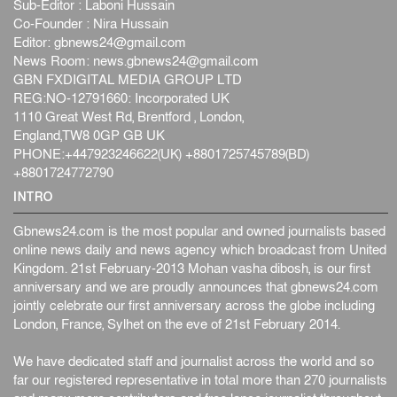
Sub-Editor : Laboni Hussain
Co-Founder : Nira Hussain
Editor:
gbnews24@gmail.com
News Room:
news.gbnews24@gmail.com
GBN FXDIGITAL MEDIA GROUP LTD
REG:NO-12791660: Incorporated UK
1110 Great West Rd, Brentford , London,
England,TW8 0GP GB UK
PHONE:+447923246622(UK) +8801725745789(BD)
+8801724772790
INTRO
Gbnews24.com is the most popular and owned journalists based
online news daily and news agency which broadcast from United
Kingdom. 21st February-2013 Mohan vasha dibosh, is our first
anniversary and we are proudly announces that gbnews24.com
jointly celebrate our first anniversary across the globe including
London, France, Sylhet on the eve of 21st February 2014.
We have dedicated staff and journalist across the world and so
far our registered representative in total more than 270 journalists