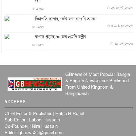
রে...
বিনোদন
৬ আগস্ট, ২০২৬
২৯ আগস্ট, ২০২০
4184
যুক্তরাজ্যে বসবাসরত জাতীয়তাবাদী কুলাউড়াবাসীর মত বিনিময়
সভা...
বিচাপতি সাত্তার, কেউ মনে রাখেনি তাকে !
ইউকে কমিউনিটি
৫ আগস্ট, ২০২৬
৩ অক্টোবর, ২০২০
3036
প্রধানমন্ত্রীকে সৌদি আরব সফরের আমন্ত্রণ
কপাল পুড়ছে ৭০ জন এমপি মন্ত্রীর
জাতীয়
৫ আগস্ট, ২০২৬
১৪ মার্চ, ২০২৩
2925
জুলাই গণ-অভ্যুত্থান দিবস আজ, স্মরণে দেশজুড়ে কর্মসূচি
জাতীয়
৫ আগস্ট, ২০২৬
জনগণ পরিবর্তন চেয়েছে বলেই জুলাই আন্দোলন সফল :
GBnews24 Most Popular Bangla
প্রধানমন্ত্রী
& English Newspaper Published
জাতীয়
৫ আগস্ট, ২০২৬
From United Kingdom &
বেনজীর আহমেদের সঙ্গে পরীমনির ঘনিষ্ঠ সম্পর্ক ছিল : নাসির
Bangladesh
মাহম...
ADDRESS
জাতীয়
৫ আগস্ট, ২০২৬
হরমুজ নিয়ে ইরান-মার্কিন চুক্তি হতে পারে আজ : মার্কিন অর্থমন...
Chief Editor & Publisher | Rakib H Ruhel
Sub-Editor : Laboni Hussain
আন্তর্জাতিক
৫ আগস্ট, ২০২৬
Co-Founder : Nira Hussain
পৃথিবীর দিকে আসছে বিধ্বংসী বস্তু, পারমাণবিক বোমা দিয়ে করা
Editor:
gbnews24@gmail.com