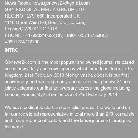
হব...
News Room:
news.gbnews24@gmail.com
আন্তর্জাতিক
৫ আগস্ট, ২০২৬
GBN FXDIGITAL MEDIA GROUP LTD
REG:NO-12791660: Incorporated UK
কেনিয়ায় ১৫ হাতির রহস্যজনক মৃত্যু, সন্দেহের মুখে কীটনাশকের
1110 Great West Rd, Brentford , London,
ব্...
England,TW8 0GP GB UK
আন্তর্জাতিক
৫ আগস্ট, ২০২৬
PHONE:+447923246622(UK) +8801725745789(BD)
বিদেশি সংবাদমাধ্যমের জন্য নতুন বিধি-নিষেধ পাকিস্তানের
+8801724772790
আন্তর্জাতিক
৫ আগস্ট, ২০২৬
INTRO
Gbnews24.com is the most popular and owned journalists based
online news daily and news agency which broadcast from United
Kingdom. 21st February-2013 Mohan vasha dibosh, is our first
anniversary and we are proudly announces that gbnews24.com
jointly celebrate our first anniversary across the globe including
London, France, Sylhet on the eve of 21st February 2014.
We have dedicated staff and journalist across the world and so
far our registered representative in total more than 270 journalists
and many more contributors and free lance journalist throughout
the world.