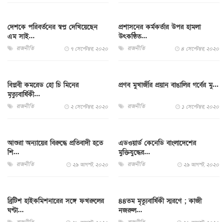
দেশকে পরিবর্তনের স্বপ্ন দেখিয়েছেন
প্রশাসনের কর্মকর্তার উপর হামলা
এম সাই...
উৎকন্ঠিত...
রাজনীতি
রাজনীতি
৭ সেপ্টেম্বর, ২০২০
৪ সেপ্টেম্বর, ২০২০
বিপ্লবী কমরেড হো চি মিনের
প্রণব মুখার্জীর প্রয়ান বাঙালির গর্বের মু...
মৃত্যুবার্ষিকী...
রাজনীতি
রাজনীতি
২ সেপ্টেম্বর, ২০২০
১ সেপ্টেম্বর, ২০২০
আশুরা অন্যায়ের বিরুদ্ধে প্রতিবাদী হতে
এডওয়ার্ড কেনেডি বাংলাদেশের
শি...
মুক্তিযুদ্ধের...
রাজনীতি
রাজনীতি
২৯ আগস্ট, ২০২০
২৯ আগস্ট, ২০২০
ব্রিটিশ হাইকমিশনারের সঙ্গে ফখরুলের
৪৪তম মৃত্যুবার্ষিকী স্মরণে ; কাজী
ঘণ্টা...
নজরুল...