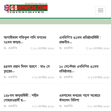
Toggl
naviga
আগামীকাল শফিকুল গানি স্বপনের
এনডিপি'র ৩১তম প্রতিষ্ঠাবার্ষিকী :
৭২তম জন্মবা...
রাজনীত...
রাজনীতি
রাজনীতি
১০ সেপ্টেম্বর, ২০২০
১০ সেপ্টেম্বর, ২০২০
৪৪তম প্রয়ান দিবস স্মরণে : মাও সে
১০ সেপ্টেম্বর এনডিপির ৩১তম
তুংয়ের...
প্রতিষ্ঠাবার্...
রাজনীতি
রাজনীতি
৯ সেপ্টেম্বর, ২০২০
৯ সেপ্টেম্বর, ২০২০
১২৮তম জন্মবার্ষিকী : শহীদ
এরশাদের কবরের পাশে অঝোরে
সোহরাওয়ার্দী ছ...
কাঁদলেন বিদিশা
রাজনীতি
রাজনীতি
৮ সেপ্টেম্বর, ২০২০
৮ সেপ্টেম্বর, ২০২০