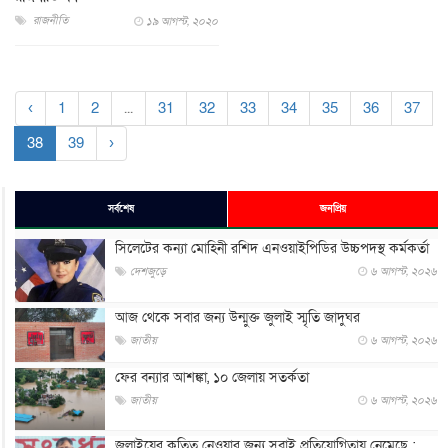
রাজনীতি
১৯ আগস্ট, ২০২০
‹
1
2
...
31
32
33
34
35
36
37
38
39
›
সর্বশেষ
জনপ্রিয়
সিলেটের কন্যা মোহিনী রশিদ এনওয়াইপিডির উচ্চপদস্থ কর্মকর্তা
দেশজুড়ে
৬ আগস্ট, ২০২৬
আজ থেকে সবার জন্য উন্মুক্ত জুলাই স্মৃতি জাদুঘর
জাতীয়
৬ আগস্ট, ২০২৬
ফের বন্যার আশঙ্কা, ১০ জেলায় সতর্কতা
জাতীয়
৬ আগস্ট, ২০২৬
জুলাইয়ের কৃতিত্ব নেওয়ার জন্য সবাই প্রতিযোগিতায় নেমেছে :