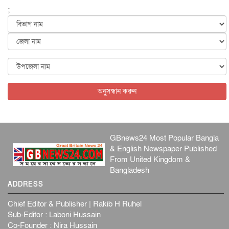
হব...
;
আন্তর্জাতিক
৫ আগস্ট, ২০২৬
কেনিয়ায় ১৫ হাতির রহস্যজনক মৃত্যু, সন্দেহের মুখে কীটনাশকের
ব্...
আন্তর্জাতিক
৫ আগস্ট, ২০২৬
বিদেশি সংবাদমাধ্যমের জন্য নতুন বিধি-নিষেধ পাকিস্তানের
আন্তর্জাতিক
৫ আগস্ট, ২০২৬
অনুসন্ধান করুন
GBnews24 Most Popular Bangla
& English Newspaper Published
From United Kingdom &
Bangladesh
ADDRESS
Chief Editor & Publisher | Rakib H Ruhel
Sub-Editor : Laboni Hussain
Co-Founder : Nira Hussain