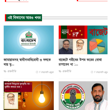
এই বিভাগের আরও খবর
জামায়াতসহ স্বাধীনতাবিরোধী ৩ দলকে
বাজেটে গরীবের উপর করের বোঝা
দায় মু...
চাপাবেন না :...
রাজনীতি
রাজনীতি
1 month ago
1 month ago