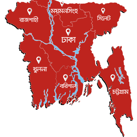
বিনোদন
৬ আগস্ট, ২০২৬
যুক্তরাজ্যে বসবাসরত জাতীয়তাবাদী কুলাউড়াবাসীর মত বিনিময়
সভা...
ইউকে কমিউনিটি
৫ আগস্ট, ২০২৬
প্রধানমন্ত্রীকে সৌদি আরব সফরের আমন্ত্রণ
জাতীয়
৫ আগস্ট, ২০২৬
জুলাই গণ-অভ্যুত্থান দিবস আজ, স্মরণে দেশজুড়ে কর্মসূচি
জাতীয়
৫ আগস্ট, ২০২৬
জনগণ পরিবর্তন চেয়েছে বলেই জুলাই আন্দোলন সফল :
প্রধানমন্ত্রী
জাতীয়
৫ আগস্ট, ২০২৬
বেনজীর আহমেদের সঙ্গে পরীমনির ঘনিষ্ঠ সম্পর্ক ছিল : নাসির
মাহম...
জাতীয়
৫ আগস্ট, ২০২৬
হরমুজ নিয়ে ইরান-মার্কিন চুক্তি হতে পারে আজ : মার্কিন অর্থমন...
আন্তর্জাতিক
৫ আগস্ট, ২০২৬
পৃথিবীর দিকে আসছে বিধ্বংসী বস্তু, পারমাণবিক বোমা দিয়ে করা