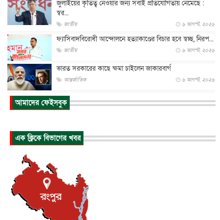
জুলাইয়ের কৃতিত্ব নেওয়ার জন্য সবাই প্রতিযোগিতায় নেমেছে :
স্বর...
জাতীয়
৬ আগস্ট, ২০২৬
ফ্যাসিবাদবিরোধী আন্দোলনে হত্যাকাণ্ডের বিচার হবে স্বচ্ছ, নিরপ...
জাতীয়
৬ আগস্ট, ২০২৬
ভারত সরকারের কাছে ক্ষমা চাইলেন জাকারবার্গ
আন্তর্জাতিক
৬ আগস্ট, ২০২৬
আকাশে ট্রাম্পের হেলিকপ্টার ও যাত্রীবাহী বিমান মুখোমুখি, তদন্...
আমাদের ফেইসবুক
আন্তর্জাতিক
৬ আগস্ট, ২০২৬
হিরোশিমায় বোমা হামলার ৮১ বছর, অস্ত্রমুক্ত বিশ্বের আহ্বান জা...
এক ক্লিকে বিভাগের খবর
আন্তর্জাতিক
৬ আগস্ট, ২০২৬
যুক্তরাষ্ট্রে পারিবারিক সংঘাতে বন্দুক হামলা, নিহত ৩
আন্তর্জাতিক
৬ আগস্ট, ২০২৬
টি-টোয়েন্টি ইতিহাসের সর্বোচ্চ রানের মালিক এখন জস বাটলার
খেলাধুলা
৬ আগস্ট, ২০২৬
বস্তিতে কেটেছে শৈশব, আজ মুম্বাইয়ে দুই বাড়ির মালিক