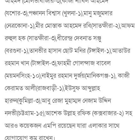
আহমদ (মৌলভীবাজার-৩),কাজী নাবিল আহমেদ
(যশোর-৩),পঞ্চানন বিশ্বাস (খুলনা-১),মানু মজুমদার
(নেত্রকোনা-১),মীর মোস্তাক আহমেদ রবি(সাতক্ষীরা-২),আফম
রুহুল হক (সাতক্ষীরা-৩),ধীরেন্দ্র দেবনাত সঞ্জু
(বরগুনা-১),তানভীর হাসান ছোট মনির (টঙ্গাইল-১),আতাউর
রহমান খান (টাঙ্গাইল-৩),ফাহমী গোলন্দাজ বাবেল
(ময়মনসিংহ-১০),নাইমুর রহমান দুর্জয়(মানিকগঞ্জ-১), কাজী
কেরামত আলী(রাজবাড়ী-১),ইউসুফ আব্দুল্লাহ
হারুন(কুমিল্লা-৩),আবু রেজা মুহাম্মদ নেজাম উদ্দিন
নদভী(চট্টগ্রাম-১৫),আশেক উল্লাহ রফিক (কক্সবাজার-২) সহ
আরও কয়েকজন এমপি রয়েছেন যারা এলাকার সাথে
যোগাযোগ কম রাখেন।