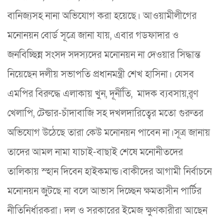
বানিজ্যসহ নানা অভিযোগ করা হয়েছে। আওয়ামীলীগের
মনোনয়ন বোর্ড সূত্রে জানা যায়, এবার গডফাদার ও
জনবিচ্ছিন্ন সংসদ সদস্যদের মনোনয়ন না দেওয়ার সিদ্ধান্ত
নিয়েছেন দলীয় সভাপতি প্রধানমন্ত্রী শেখ হাসিনা। যেসব
এমপির বিরুদ্ধে এলাকায় খুন, দূর্নীতি, মাদক ব্যবসায়,রৃণ
খেলাপি, টেন্ডার-চাঁদাবাজি সহ দখলদারিত্বের মতো গুরুতর
অভিযোগ উঠেছে তারা কেউ মনোনয়ন পাবেন না।সূত্র জানায়
তাদের আমল নামা যাচাই-বাছাই শেষে মনোনীতদের
তালিকায় স্হান দিবেন হাইকমান্ড।বাকীদের আগামী নির্বাচনে
মনোনয়ন জুটছে না বলে আভাস দিচ্ছেন ক্ষমতাসীন পার্টির
নীতিনির্ধারকরা। দল ও সরকারের ইমেজ ক্ষুণকারীরা আছেন