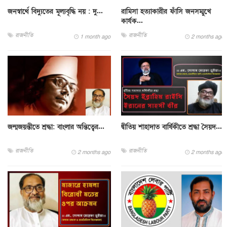
জনস্বার্থে বিদ্যুতের মূল্যবৃদ্ধি নয় : দু...
রামিসা হত্যাকারীর ফাঁসি জনসম্মুখে
কার্যক...
রাজনীতি
রাজনীতি
1 month ago
2 months ago
জন্মজয়ন্তীতে শ্রদ্ধা: বাংলার অন্তিত্বের...
দ্বীতিয় শাহাদাত বার্ষিকীতে শ্রদ্ধা সৈয়দ...
রাজনীতি
রাজনীতি
2 months ago
2 months ago