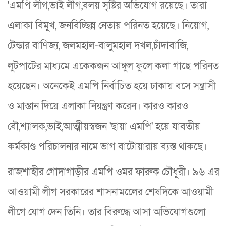
'এমপি লীগ,ভাই লীগ,বলয় সৃষ্টির অভিযোগ রয়েছে। তারা
এলাকা বিমুখ, জনবিচ্ছিন্ন নেতায় পরিনত হয়েছে। নিয়োগ,
টেন্ডার বাণিজ্য, জলমহাল-বালুমহাল দখল,চাঁদাবাজি,
লুটপাটের মাধ্যমে একেকজন আঙ্গুল ফুলে কলা গাছে পরিনত
হয়েছেন। অনেকেই এমপি নির্বাচিত হয়ে ঢাকায় বসে সন্ত্রাসী
ও মাস্তান দিয়ে এলাকা নিয়ন্ত্রণ করেন। কারও কারও
বৌ,শ্যালক,ভাই,আত্মীয়স্বজন 'ছায়া এমপি' হয়ে যাবতীয়
কর্মকাণ্ড পরিচালনার নামে ভাগ বাটোয়ারায় ব্যস্ত থাকছে।
রাজশাহীর গোদাগাড়ীর এমপি ওমর ফারুক চৌধুরী। ৯৬ এর
আওয়ামী লীগ সরকারের শাসনামলেের শেষদিকে আওয়ামী
লীগে যোগ দেন তিনি। তার বিরুদ্ধে আসা অভিযোগগুলো