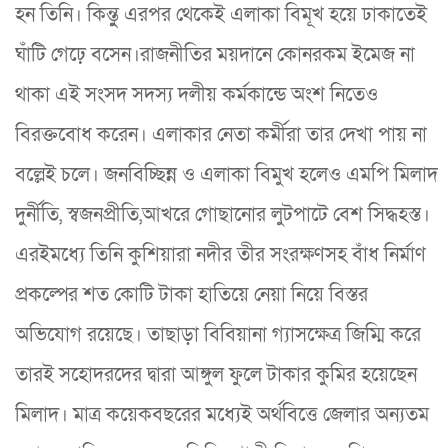
হন তিনি। কিন্তুু এরপর থেকেই এলাকা বিমূখ হয়ে ঢাকাতেই
ঘাঁটি গেঢ়ে বসেন।রাজনীতির ময়দানে কোনরকম ইমেজ না
থাকা এই সংসদ সদস্য দলীয় কর্মকান্ডে অংশ নিতেও
বিরক্তবোধ করেন। এলাকার নেতা কর্মীরা তার দেখা পায় না
বল্লেই চলে। জনবিচ্ছিন্ন ও এলাকা বিমুখ হলেও এমপি মিলাদ
দুর্নীতি, স্বজনপ্রীতি,আখরে গোছানোর লুটপাটে বেশ সিদ্ধহস্ত।
এরইমধ্যে তিনি কুশিয়ারা নদীর তীর সংরক্ষণসহ বাঁধ নির্মাণ
প্রকল্পের শত কোটি টাকা হাতিয়ে নেয়া নিয়ে বিস্তর
অভিযোগ রয়েছে। তাছাড়া বিবিয়ানা গ্যাসক্ষেত্র জিম্মি করে
তারই সহোদরদের দ্বারা আঙ্গুল ফুলে টাকার কুমির হয়েছেন
মিলাদ। মাত্র কয়েকবছরের মধ্যেই অর্থবিত্তে জেলার অন্যতম