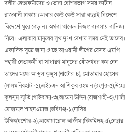
দলীয় নেতাকর্মীদের ও।তারা বেশিরভাগ সময় কাটান
রাজধানী ঢাকায়।আবার কেউ কেউ সারা বছরই বিদেশে
বিদেশে ঘুরে বেড়ান। অথবা থাকেন নিজস্ব ব্যবসায় বানিজ্য
নিয়ে। এলাকার মানুষের সুখ দুঃখ দেখায় সময় নেই তাদের।
একাদিক সূত্রে জানা গেছে আওয়ামী লীগের যেসব এমপি
স্হায়ী নেতাকর্মী বা সাধারণ মানুষের খোঁজখবর কম নেন
তাদের মধ্যে আব্দুল কুদ্দুস (নাটোর-৪), মোতাহার হোসেন
(লালমনিরহাট -১),এইচএন আশিকুর রহমান (রংপুর-৫),উম্মে
কুলসুম স্মৃতি (গাইবান্ধা-৩),আয়েন উদ্দিন (রাজশাহী-৩),গাজী
মোহাম্মদ শাহনওয়াজ (হবিগঞ্জ-১),নাসির
উদ্দিন(যশোর-২),আনোয়ারোল আজীম (ঝিনাইদহ-৪),নেছার