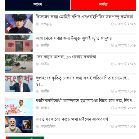
সর্বশেষ
জনপ্রিয়
সিলেটের কন্যা মোহিনী রশিদ এনওয়াইপিডির উচ্চপদস্থ কর্মকর্তা
দেশজুড়ে
৬ আগস্ট, ২০২৬
আজ থেকে সবার জন্য উন্মুক্ত জুলাই স্মৃতি জাদুঘর
জাতীয়
৬ আগস্ট, ২০২৬
ফের বন্যার আশঙ্কা, ১০ জেলায় সতর্কতা
জাতীয়
৬ আগস্ট, ২০২৬
জুলাইয়ের কৃতিত্ব নেওয়ার জন্য সবাই প্রতিযোগিতায় নেমেছে :
স্বর...
জাতীয়
৬ আগস্ট, ২০২৬
ফ্যাসিবাদবিরোধী আন্দোলনে হত্যাকাণ্ডের বিচার হবে স্বচ্ছ, নিরপ...
জাতীয়
৬ আগস্ট, ২০২৬
ভারত সরকারের কাছে ক্ষমা চাইলেন জাকারবার্গ
আন্তর্জাতিক
৬ আগস্ট, ২০২৬
আকাশে ট্রাম্পের হেলিকপ্টার ও যাত্রীবাহী বিমান মুখোমুখি, তদন্...