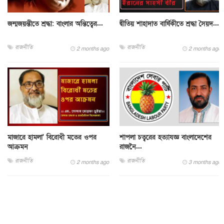
জন্মজয়ন্তীতে শ্রদ্ধা: বাংলার অন্তিত্বের...
দ্বীতিয় শাহাদাত বার্ষিকীতে শ্রদ্ধা সৈয়দ...
রাজনীতি
রাজনীতি
2 months ago
2 months ago
মাজারে হামলা' বিরোধী মতের ওপর
শাপলা চত্বরের হত্যাযজ্ঞ বাংলাদেশের
আক্রমন
রাজনৈ...
রাজনীতি
রাজনীতি
2 months ago
3 months ago