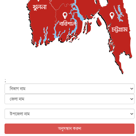
জনগণ পরিবর্তন চেয়েছে বলেই জুলাই আন্দোলন সফল :
প্রধানমন্ত্রী
জাতীয়
৫ আগস্ট, ২০২৬
বেনজীর আহমেদের সঙ্গে পরীমনির ঘনিষ্ঠ সম্পর্ক ছিল : নাসির
মাহম...
জাতীয়
৫ আগস্ট, ২০২৬
হরমুজ নিয়ে ইরান-মার্কিন চুক্তি হতে পারে আজ : মার্কিন অর্থমন...
আন্তর্জাতিক
৫ আগস্ট, ২০২৬
পৃথিবীর দিকে আসছে বিধ্বংসী বস্তু, পারমাণবিক বোমা দিয়ে করা
হব...
;
আন্তর্জাতিক
৫ আগস্ট, ২০২৬
কেনিয়ায় ১৫ হাতির রহস্যজনক মৃত্যু, সন্দেহের মুখে কীটনাশকের
ব্...
আন্তর্জাতিক
৫ আগস্ট, ২০২৬
বিদেশি সংবাদমাধ্যমের জন্য নতুন বিধি-নিষেধ পাকিস্তানের
আন্তর্জাতিক
৫ আগস্ট, ২০২৬
অনুসন্ধান করুন