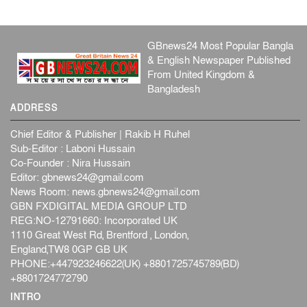
GBnews24 Most Popular Bangla
& English Newspaper Published
From United Kingdom &
Bangladesh
ADDRESS
Chief Editor & Publisher | Rakib H Ruhel
Sub-Editor : Laboni Hussain
Co-Founder : Nira Hussain
Editor:
gbnews24@gmail.com
News Room:
news.gbnews24@gmail.com
GBN FXDIGITAL MEDIA GROUP LTD
REG:NO-12791660: Incorporated UK
1110 Great West Rd, Brentford , London,
England,TW8 0GP GB UK
PHONE:+447923246622(UK) +8801725745789(BD)
+8801724772790
INTRO