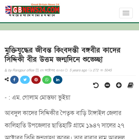
Toggl
naviga
মুক্তিযুদ্ধের জীবন্ত কিংবদন্তী বঙ্গবীর কাদের
সিদ্দিকী বীর উত্তম জন্মদিনে শুভেচ্ছা
by
Rangpur office
২৭ অক্টোবর, ২০২০
5 years ago
272
5045
- : এম. গোলাম মোস্তফা ভুইয়া
আবদুল কাদের সিদ্দিকীর পৈতৃক বাড়ি টাঙ্গাইল জেলার
কালিহাতি উপজেলার ছাতিহাটি গ্রামে ১৯৪৭ সালের ২৭
অক্টোবর তিনি জন্মগ্রহণ করেন। তার বাবার নাম আবদুল