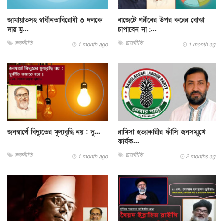
জামায়াতসহ স্বাধীনতাবিরোধী ৩ দলকে
বাজেটে গরীবের উপর করের বোঝা
দায় মু...
চাপাবেন না :...
রাজনীতি
রাজনীতি
1 month ago
1 month ago
জনস্বার্থে বিদ্যুতের মূল্যবৃদ্ধি নয় : দু...
রামিসা হত্যাকারীর ফাঁসি জনসম্মুখে
কার্যক...
রাজনীতি
রাজনীতি
1 month ago
2 months ago