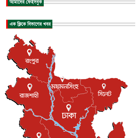
আমাদের ফেইসবুক
আন্তর্জাতিক
৬ আগস্ট, ২০২৬
হিরোশিমায় বোমা হামলার ৮১ বছর, অস্ত্রমুক্ত বিশ্বের আহ্বান জা...
এক ক্লিকে বিভাগের খবর
আন্তর্জাতিক
৬ আগস্ট, ২০২৬
যুক্তরাষ্ট্রে পারিবারিক সংঘাতে বন্দুক হামলা, নিহত ৩
আন্তর্জাতিক
৬ আগস্ট, ২০২৬
টি-টোয়েন্টি ইতিহাসের সর্বোচ্চ রানের মালিক এখন জস বাটলার
খেলাধুলা
৬ আগস্ট, ২০২৬
বস্তিতে কেটেছে শৈশব, আজ মুম্বাইয়ে দুই বাড়ির মালিক
বিনোদন
৬ আগস্ট, ২০২৬
যুক্তরাজ্যে বসবাসরত জাতীয়তাবাদী কুলাউড়াবাসীর মত বিনিময়
সভা...
ইউকে কমিউনিটি
৫ আগস্ট, ২০২৬
প্রধানমন্ত্রীকে সৌদি আরব সফরের আমন্ত্রণ
জাতীয়
৫ আগস্ট, ২০২৬
জুলাই গণ-অভ্যুত্থান দিবস আজ, স্মরণে দেশজুড়ে কর্মসূচি
জাতীয়
৫ আগস্ট, ২০২৬