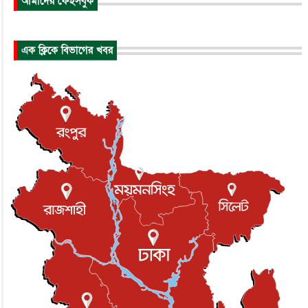
আমাদের ফেইসবুক
প্রধানমন্ত্রীর সঙ্গে সাক্ষাতে খুদে শিল্পী অনুশ্রী রায়ের স্বপ...
জাতীয়
১৪ hours পূর্বে
এক ক্লিকে বিভাগের খবর
পাকিস্তান-তুরস্কের সঙ্গে প্রতিরক্ষা চুক্তি সৌদি আরবকে কতটা ন...
আন্তর্জাতিক
১৪ hours পূর্বে
যুক্তরাজ্যে গ্রুমিং কেলেঙ্কারি : পাকিস্তানির অপরাধে অস্বস্তি...
আন্তর্জাতিক
১৪ hours পূর্বে
বিরোধ কাটিয়ে কূটনৈতিক সম্পর্ক পুনঃস্থাপন করছে মেক্সিকো ও
পের...
আন্তর্জাতিক
১৪ hours পূর্বে
এবার ওটিটিতে মুক্তি পেল ‘মালিক’
বিনোদন
১৪ hours পূর্বে
রিয়ালকে ‘না’ বলা রদ্রির জন্য বার্সার কাছে কত চাইল ম্যানসিটি
খেলাধুলা
১৪ hours পূর্বে
শিল্পকলায় চলচ্চিত্র উৎসব, বিনা মূল্যে দেখা যাবে ৬ সিনেমা
বিনোদন
১৪ hours পূর্বে