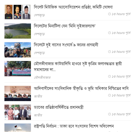
সিলেট মিউজিক অ্যাসোসিয়েশন প্রতিষ্ঠা, কমিটি ঘোষণা
১৩ hours পূর্বে
দেশজুড়ে
সিলেটের মিনাটিলা যেন ‘মিনি সুইজারল্যান্ড’
১৩ hours পূর্বে
দেশজুড়ে
সিলেটে দুই বাসের সংঘর্ষে ৯ জনের প্রাণহানী
১৩ hours পূর্বে
দেশজুড়ে
মৌলভীবাজার কাউয়াদিঘি হাওরে সৃষ্ট কৃত্রিম জলাবদ্ধতার স্থায়ী
সমাধানের দা...
১৩ hours পূর্বে
মৌলভীবাজার
আদিবাসীদের সাংবিধানিক স্বীকৃতি ও ভূমি অধিকার নিশ্চিতের দাবি
১৩ hours পূর্বে
জাতীয়
ড্যাবের প্রতিষ্ঠাবার্ষিকীতে প্রধানমন্ত্রী
১৩ hours পূর্বে
জাতীয়
রাষ্ট্রপতি নির্বাচন : ডাকা হবে সংসদের বিশেষ অধিবেশন