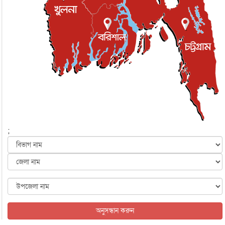
ইস্ট লন্ডন মসজিদের জুমার খুতবা : “কুরআন হোক জীবন দেখার
লেন্স...
ইসলাম ও জীবন
১ day পূর্বে
সিলেটের কন্যা মোহিনী রশিদ এনওয়াইপিডির উচ্চপদস্থ কর্মকর্তা
দেশজুড়ে
২ দিন পূর্বে
আজ থেকে সবার জন্য উন্মুক্ত জুলাই স্মৃতি জাদুঘর
জাতীয়
২ দিন পূর্বে
ফের বন্যার আশঙ্কা, ১০ জেলায় সতর্কতা
জাতীয়
২ দিন পূর্বে
;
জুলাইয়ের কৃতিত্ব নেওয়ার জন্য সবাই প্রতিযোগিতায় নেমেছে :
স্বর...
জাতীয়
২ দিন পূর্বে
ফ্যাসিবাদবিরোধী আন্দোলনে হত্যাকাণ্ডের বিচার হবে স্বচ্ছ, নিরপ...
জাতীয়
২ দিন পূর্বে
অনুসন্ধান করুন