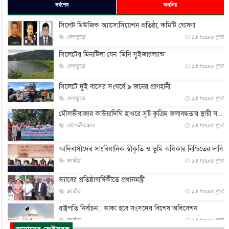
সর্বশেষ
জনপ্রিয়
সিলেট মিউজিক অ্যাসোসিয়েশন প্রতিষ্ঠা, কমিটি ঘোষণা
দেশজুড়ে
১৩ hours পূর্বে
সিলেটের মিনাটিলা যেন ‘মিনি সুইজারল্যান্ড’
দেশজুড়ে
১৩ hours পূর্বে
সিলেটে দুই বাসের সংঘর্ষে ৯ জনের প্রাণহানী
দেশজুড়ে
১৩ hours পূর্বে
মৌলভীবাজার কাউয়াদিঘি হাওরে সৃষ্ট কৃত্রিম জলাবদ্ধতার স্থায়ী স...
মৌলভীবাজার
১৩ hours পূর্বে
আদিবাসীদের সাংবিধানিক স্বীকৃতি ও ভূমি অধিকার নিশ্চিতের দাবি
জাতীয়
১৩ hours পূর্বে
ড্যাবের প্রতিষ্ঠাবার্ষিকীতে প্রধানমন্ত্রী
জাতীয়
১৩ hours পূর্বে
রাষ্ট্রপতি নির্বাচন : ডাকা হবে সংসদের বিশেষ অধিবেশন
জাতীয়
১৩ hours পূর্বে