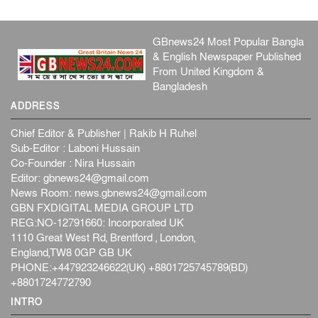
GBnews24 Most Popular Bangla
& English Newspaper Published
From United Kingdom &
Bangladesh
ADDRESS
Chief Editor & Publisher | Rakib H Ruhel
Sub-Editor : Laboni Hussain
Co-Founder : Nira Hussain
Editor:
gbnews24@gmail.com
News Room:
news.gbnews24@gmail.com
GBN FXDIGITAL MEDIA GROUP LTD
REG:NO-12791660: Incorporated UK
1110 Great West Rd, Brentford , London,
England,TW8 0GP GB UK
PHONE:+447923246622(UK) +8801725745789(BD)
+8801724772790
INTRO