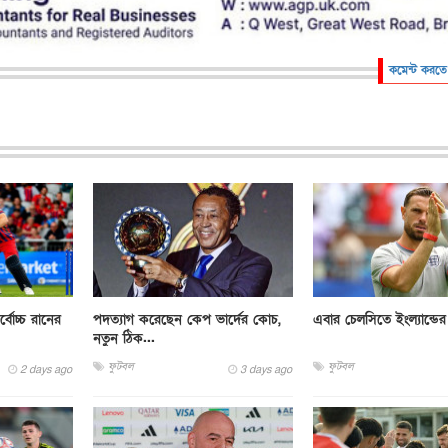
কমেন্ট করতে
বোচ্চ রানের
পদত্যাগ করেছেন কেপ ভার্দের কোচ,
এবার চেলসিতে ইংল্যান্ডের
নতুন ঠিক...
ফুটবল
ফুটবল
2 days ago
3 days ago