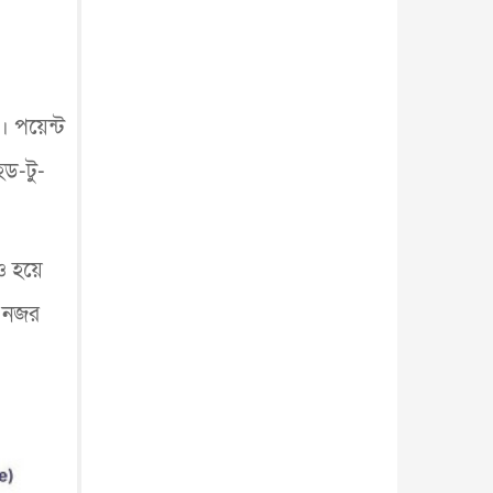
। পয়েন্ট
েড-টু-
েও হয়ে
ে নজর