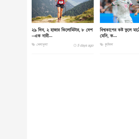
২৯ দিন, ২ হাজার কিলোমিটার, ৮ দেশ
বিশ্বকাপের কষ্ট ভুলে ম
—এক নারী...
মেসি, ক...
খেলাধুলা
ফুটবল
5 days ago