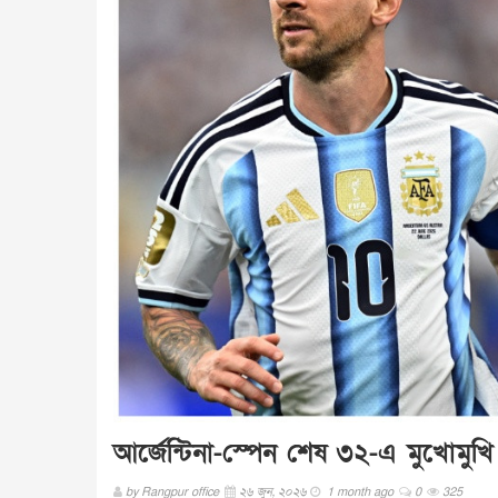
আর্জেন্টিনা-স্পেন শেষ ৩২-এ মুখোমুখ
by
Rangpur office
২৬ জুন, ২০২৬
1 month ago
0
325