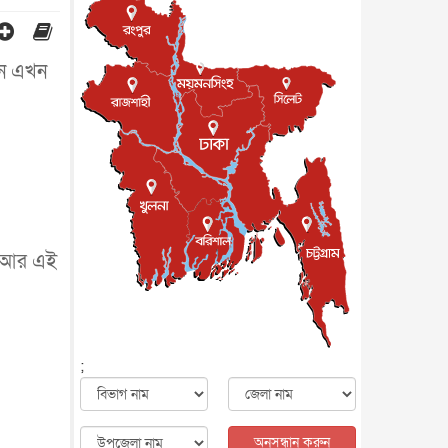
জাতীয়
৮ আগস্ট, ২০২৬
পাকিস্তান-তুরস্কের সঙ্গে প্রতিরক্ষা
চুক্তি সৌদি আরবকে কতটা ন...
থান এখন
আন্তর্জাতিক
৮ আগস্ট, ২০২৬
যুক্তরাজ্যে গ্রুমিং কেলেঙ্কারি :
পাকিস্তানির অপরাধে অস্বস্তি...
আন্তর্জাতিক
৮ আগস্ট, ২০২৬
বিরোধ কাটিয়ে কূটনৈতিক সম্পর্ক
পুনঃস্থাপন করছে মেক্সিকো ও
পের...
আন্তর্জাতিক
৮ আগস্ট, ২০২৬
এবার ওটিটিতে মুক্তি পেল ‘মালিক’
ে। আর এই
বিনোদন
৮ আগস্ট, ২০২৬
রিয়ালকে ‘না’ বলা রদ্রির জন্য
বার্সার কাছে কত চাইল ম্যানসিটি
খেলাধুলা
৮ আগস্ট, ২০২৬
;
শিল্পকলায় চলচ্চিত্র উৎসব, বিনা
মূল্যে দেখা যাবে ৬ সিনেমা
বিনোদন
৮ আগস্ট, ২০২৬
অনুসন্ধান করুন