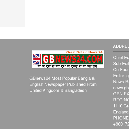
ADDRE
Chief Ed
Sub-Edit
Co-Foun
Editor:
g
GBnews24 Most Popular Bangla &
News R
English Newspaper Published From
news.g
United Kingdom & Bangladesh
GBN FX
REG:NO-
1110 Gre
Englan
PHONE:
+880172