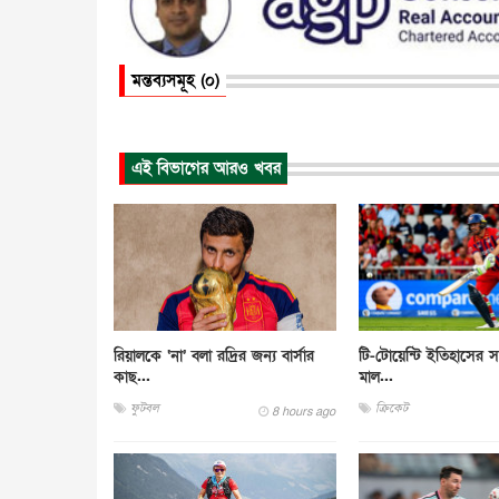
মন্তব্যসমূহ (০)
এই বিভাগের আরও খবর
রিয়ালকে ‘না’ বলা রদ্রির জন্য বার্সার
টি-টোয়েন্টি ইতিহাসের সর্
কাছ...
মাল...
ফুটবল
ক্রিকেট
8 hours ago