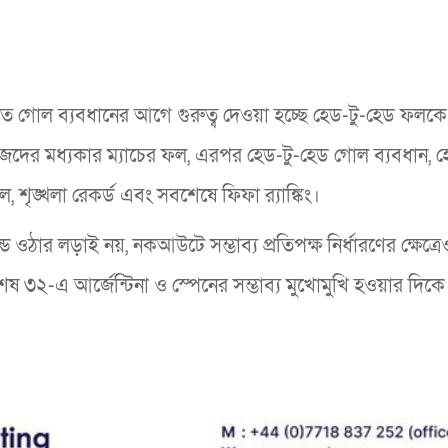
রচলিত গোল ব্যবধানের আগে গুরুত্ব দেওয়া হচ্ছে হেড-টু-হেড ফলকে
িজেদের মধ্যকার ম্যাচের ফল, এরপর হেড-টু-হেড গোল ব্যবধান, হ
শৃঙ্খলা রেকর্ড এবং সবশেষে ফিফা র‍্যাঙ্কিং।
্ডে ওঠার লড়াই নয়, নকআউটে সম্ভাব্য প্রতিপক্ষ নির্ধারণের ক্ষেত্র
শেষ ৩২-এ আর্জেন্টিনা ও স্পেনের সম্ভাব্য মুখোমুখি হওয়ার দিক