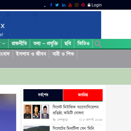
Login
রাজনীতি
তথ্য – প্রযুক্তি
ছবি
ভিডিও
া
ংবাদ
ইসলাম ও জীবন
নারী ও শিশু
সর্বশেষ
জনপ্রিয়
সিলেট মিউজিক অ্যাসোসিয়েশন
প্রতিষ্ঠা, কমিটি ঘোষণা
দেশজুড়ে
৮ আগস্ট, ২০২৬
সিলেটের মিনাটিলা যেন ‘মিনি