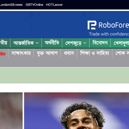
LondonGB.news
GBTVOnline
HOTLancer
াতীয়
অর্থনীতি
বিনোদন
আন্তর্জাতিক
দেশজুড়ে
খেলাধুল
সাক্ষাৎকার
মুক্ত আলাপ
প্রবাস
শিক্ষা ও সাহিত্য
শোক স
াইভ