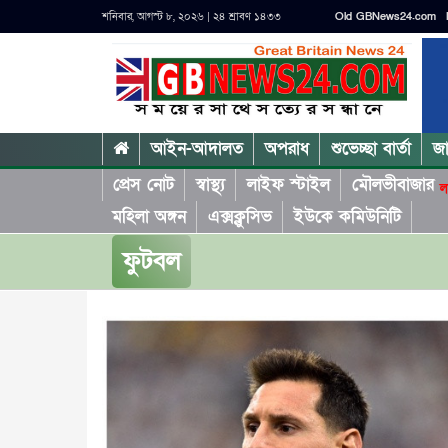
শনিবার, আগস্ট ৮, ২০২৬ | ২৪ শ্রাবণ ১৪৩৩
Old GBNews24.com
আইন-আদালত
অপরাধ
শুভেচ্ছা বার্তা
জ
প্রেস নোট
স্বাস্থ্য
লাইফ স্টাইল
মৌলভীবাজার
ল
মহিলা অঙ্গন
এক্সক্লুসিভ
ইউকে কমিউনিটি
ফুটবল