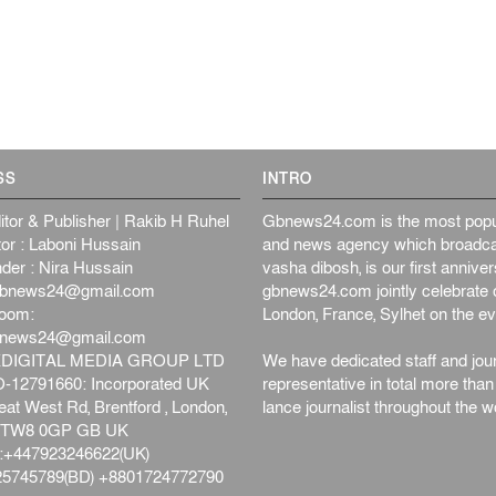
SS
INTRO
itor & Publisher | Rakib H Ruhel
Gbnews24.com is the most popul
or : Laboni Hussain
and news agency which broadca
der : Nira Hussain
vasha dibosh, is our first anniv
bnews24@gmail.com
gbnews24.com jointly celebrate o
oom:
London, France, Sylhet on the ev
bnews24@gmail.com
DIGITAL MEDIA GROUP LTD
We have dedicated staff and jour
12791660: Incorporated UK
representative in total more tha
at West Rd, Brentford , London,
lance journalist throughout the wo
d,TW8 0GP GB UK
+447923246622(UK)
5745789(BD) +8801724772790