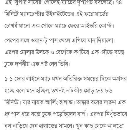
এই ‘সুপার সাবের’ গোলেই ম্যাচের দৃশ্যপট বদলেছে। ৭৪
মিনিটে ম্যানচেস্টার উইনাইটেডের এই ফরোয়ার্ডের
চোখধাঁধানো এক গোলে ম্যাচে ফেরে আইভরি কোস্ট।
পেপের সঙ্গে ওয়ান-টু পাস খেলে এগিয়ে যান দিয়ালো।
এরপর মোলার উলফে ও বের্গেকে কাটিয়ে এক দৌড়ে বক্সে
ঢুকে দর্শনীয় এক শট নেন তিনি।
১-১ স্কোর লাইনে ম্যাচ যখন অতিরিক্ত সময়ের দিকে অগ্রসর
হচ্ছে বলে মনে হচ্ছিল, তখনই নাটকীয় মোড় নেয় ৮৬
মিনিটে। যার নায়ক আর্লিং হালান্ড। অস্কার ববের দারুণ এক
থ্রু পাস ধরে বক্সে ঢুকে পড়েছিলেন বার্গ। এরপর নিখুঁতভাবে
বল বাড়িয়ে দেন হালান্ডের সামনে। খুব কাছ থেকে আলতো