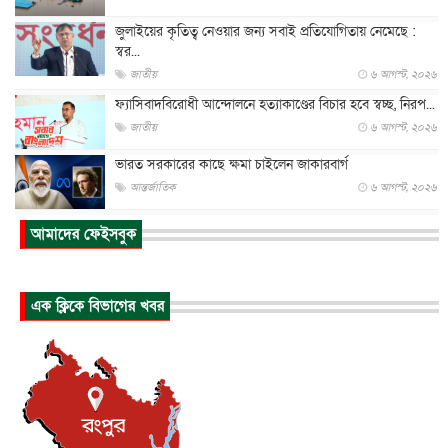
জুলাইয়ের কৃতিত্ব নেওয়ার জন্য সবাই প্রতিযোগিতায় নেমেছে :
স্বর...
জাতীয়
৬ আগস্ট, ২০২৬
ফ্যাসিবাদবিরোধী আন্দোলনে হত্যাকাণ্ডের বিচার হবে স্বচ্ছ, নিরপ...
জাতীয়
৬ আগস্ট, ২০২৬
ভারত সরকারের কাছে ক্ষমা চাইলেন জাকারবার্গ
আন্তর্জাতিক
৬ আগস্ট, ২০২৬
আকাশে ট্রাম্পের হেলিকপ্টার ও যাত্রীবাহী বিমান মুখোমুখি, তদন্...
আমাদের ফেইসবুক
আন্তর্জাতিক
৬ আগস্ট, ২০২৬
হিরোশিমায় বোমা হামলার ৮১ বছর, অস্ত্রমুক্ত বিশ্বের আহ্বান জা...
এক ক্লিকে বিভাগের খবর
আন্তর্জাতিক
৬ আগস্ট, ২০২৬
যুক্তরাষ্ট্রে পারিবারিক সংঘাতে বন্দুক হামলা, নিহত ৩
আন্তর্জাতিক
৬ আগস্ট, ২০২৬
টি-টোয়েন্টি ইতিহাসের সর্বোচ্চ রানের মালিক এখন জস বাটলার
খেলাধুলা
৬ আগস্ট, ২০২৬