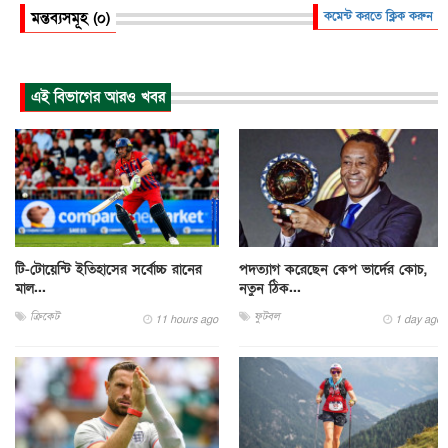
মন্তব্যসমূহ (০)
কমেন্ট করতে ক্লিক করুন
এই বিভাগের আরও খবর
টি-টোয়েন্টি ইতিহাসের সর্বোচ্চ রানের
পদত্যাগ করেছেন কেপ ভার্দের কোচ,
মাল...
নতুন ঠিক...
ক্রিকেট
ফুটবল
11 hours ago
1 day ago