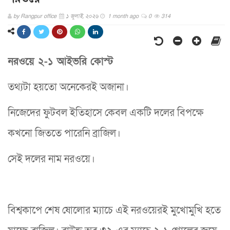
by
Rangpur office
১ জুলাই, ২০২৬
1 month ago
0
314
নরওয়ে ২-১ আইভরি কোস্ট
তথ্যটা হয়তো অনেকেরই অজানা।
নিজেদের ফুটবল ইতিহাসে কেবল একটি দলের বিপক্ষে
কখনো জিততে পারেনি ব্রাজিল।
সেই দলের নাম নরওয়ে।
বিশ্বকাপে শেষ ষোলোর ম্যাচে এই নরওয়েরই মুখোমুখি হতে