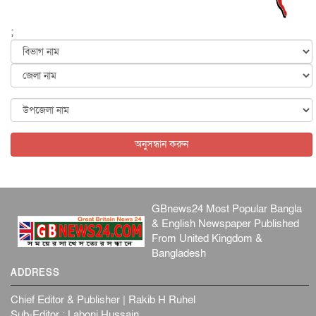
পৃথিবীর দিকে আসছে বিধ্বংসী বস্তু, পারমাণবিক বোমা দিয়ে করা
হব...
;
আন্তর্জাতিক
৫ আগস্ট, ২০২৬
কেনিয়ায় ১৫ হাতির রহস্যজনক মৃত্যু, সন্দেহের মুখে কীটনাশকের
ব্...
আন্তর্জাতিক
৫ আগস্ট, ২০২৬
বিদেশি সংবাদমাধ্যমের জন্য নতুন বিধি-নিষেধ পাকিস্তানের
আন্তর্জাতিক
৫ আগস্ট, ২০২৬
অনুসন্ধান করুন
GBnews24 Most Popular Bangla
& English Newspaper Published
From United Kingdom &
Bangladesh
ADDRESS
Chief Editor & Publisher | Rakib H Ruhel
Sub-Editor : Laboni Hussain