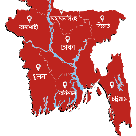
বস্তিতে কেটেছে শৈশব, আজ মুম্বাইয়ে দুই বাড়ির মালিক
বিনোদন
৬ আগস্ট, ২০২৬
যুক্তরাজ্যে বসবাসরত জাতীয়তাবাদী কুলাউড়াবাসীর মত বিনিময়
সভা...
ইউকে কমিউনিটি
৫ আগস্ট, ২০২৬
প্রধানমন্ত্রীকে সৌদি আরব সফরের আমন্ত্রণ
জাতীয়
৫ আগস্ট, ২০২৬
জুলাই গণ-অভ্যুত্থান দিবস আজ, স্মরণে দেশজুড়ে কর্মসূচি
জাতীয়
৫ আগস্ট, ২০২৬
জনগণ পরিবর্তন চেয়েছে বলেই জুলাই আন্দোলন সফল :
প্রধানমন্ত্রী
জাতীয়
৫ আগস্ট, ২০২৬
বেনজীর আহমেদের সঙ্গে পরীমনির ঘনিষ্ঠ সম্পর্ক ছিল : নাসির
মাহম...
জাতীয়
৫ আগস্ট, ২০২৬
হরমুজ নিয়ে ইরান-মার্কিন চুক্তি হতে পারে আজ : মার্কিন অর্থমন...
আন্তর্জাতিক
৫ আগস্ট, ২০২৬