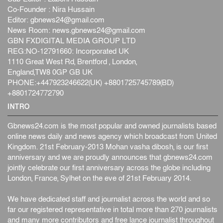
Co-Founder : Nira Hussain
Editor:
gbnews24@gmail.com
News Room:
news.gbnews24@gmail.com
GBN FXDIGITAL MEDIA GROUP LTD
REG:NO-12791660: Incorporated UK
1110 Great West Rd, Brentford , London,
England,TW8 0GP GB UK
PHONE:+447923246622(UK) +8801725745789(BD)
+8801724772790
INTRO
Gbnews24.com is the most popular and owned journalists based
online news daily and news agency which broadcast from United
Kingdom. 21st February-2013 Mohan vasha dibosh, is our first
anniversary and we are proudly announces that gbnews24.com
jointly celebrate our first anniversary across the globe including
London, France, Sylhet on the eve of 21st February 2014.
We have dedicated staff and journalist across the world and so
far our registered representative in total more than 270 journalists
and many more contributors and free lance journalist throughout