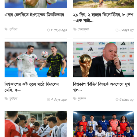
এবার চেলসিতে ইংল্যান্ডের মিডফিল্ডার
২৯ দিন, ২ হাজার কিলোমিটার, ৮ দেশ
—এক নারী...
ফুটবল
খেলাধুলা
2 days ago
3 days ago
বিশ্বকাপের কষ্ট ভুলে মাঠে ফিরলেন
বিশ্বকাপ ‘বিক্রি’ বিতর্কে অবশেষে মুখ
মেসি, ক...
খুল...
ফুটবল
ফুটবল
4 days ago
6 days ago