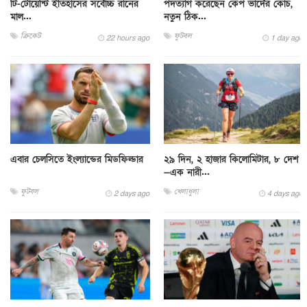
টি-টোয়েন্টি ইতিহাসের সর্বোচ্চ রানের
পদত্যাগ করেছেন কেপ ভার্দের কোচ,
মাল...
নতুন ঠিক...
ক্রিকেট
ফুটবল
22 hours ago
1 day ago
এবার চেলসিতে ইংল্যান্ডের মিডফিল্ডার
২৯ দিন, ২ হাজার কিলোমিটার, ৮ দেশ
—এক নারী...
ফুটবল
খেলাধুলা
2 days ago
4 days ago