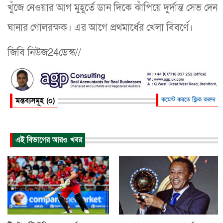
খুঁজে নেওয়ার আগ মুহূর্তে ডান দিকে ঝাঁপিয়ে দুর্দান্ত সেভ দেন
ঘানার গোলরক্ষক। এর আগে প্রথমার্ধের খেলা বিবর্ণে।
জিবি নিউজ24ডেস্ক//
মন্তব্যসমূহ (০)
কমেন্ট করতে ক্লিক করুন
এই বিভাগের আরও খবর