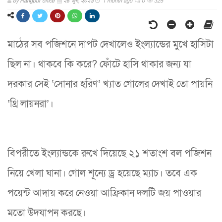
by
Rangpur office
২৪ জুন, ২০২৬
1 month ago
0
325
মাঠের সব পজিশনে দাপট দেখালেও ইংল্যান্ডের মুখে হাসিটা
ছিল না। থাকবে কি করে? ফোঁটে হাসি থাকার জন্য যা
দরকার সেই ‘সোনার হরিণ’ খ্যাত গোলের দেখাই তো পায়নি
‘থ্রি লায়নরা’।
বিপরীতে ইংল্যান্ডকে রুখে দিয়েছে ২১ শতাংশ বল পজিশন
নিয়ে খেলা ঘানা। গোল শূন্যে ড্র হয়েছে ম্যাচ। তবে এক
পয়েন্ট আদায় করে নেওয়া আফ্রিকান দলটি জয় পাওয়ার
মতো উদযাপন করছে।