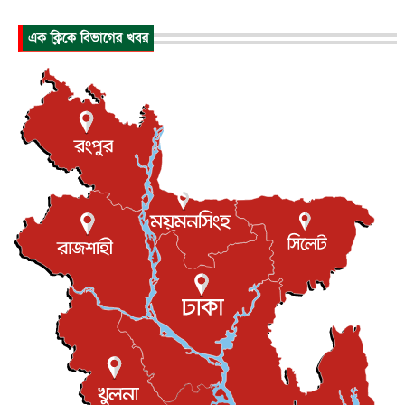
হিরোশিমায় বোমা হামলার ৮১ বছর, অস্ত্রমুক্ত বিশ্বের আহ্বান জা...
এক ক্লিকে বিভাগের খবর
আন্তর্জাতিক
৬ আগস্ট, ২০২৬
যুক্তরাষ্ট্রে পারিবারিক সংঘাতে বন্দুক হামলা, নিহত ৩
আন্তর্জাতিক
৬ আগস্ট, ২০২৬
টি-টোয়েন্টি ইতিহাসের সর্বোচ্চ রানের মালিক এখন জস বাটলার
খেলাধুলা
৬ আগস্ট, ২০২৬
বস্তিতে কেটেছে শৈশব, আজ মুম্বাইয়ে দুই বাড়ির মালিক
বিনোদন
৬ আগস্ট, ২০২৬
যুক্তরাজ্যে বসবাসরত জাতীয়তাবাদী কুলাউড়াবাসীর মত বিনিময়
সভা...
ইউকে কমিউনিটি
৫ আগস্ট, ২০২৬
প্রধানমন্ত্রীকে সৌদি আরব সফরের আমন্ত্রণ
জাতীয়
৫ আগস্ট, ২০২৬
জুলাই গণ-অভ্যুত্থান দিবস আজ, স্মরণে দেশজুড়ে কর্মসূচি
জাতীয়
৫ আগস্ট, ২০২৬
জনগণ পরিবর্তন চেয়েছে বলেই জুলাই আন্দোলন সফল :