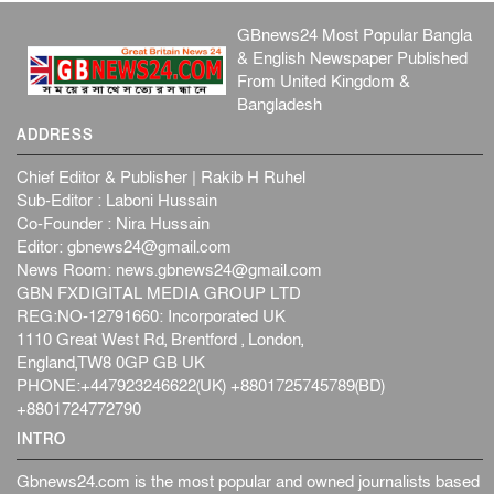
GBnews24 Most Popular Bangla
& English Newspaper Published
From United Kingdom &
Bangladesh
ADDRESS
Chief Editor & Publisher | Rakib H Ruhel
Sub-Editor : Laboni Hussain
Co-Founder : Nira Hussain
Editor:
gbnews24@gmail.com
News Room:
news.gbnews24@gmail.com
GBN FXDIGITAL MEDIA GROUP LTD
REG:NO-12791660: Incorporated UK
1110 Great West Rd, Brentford , London,
England,TW8 0GP GB UK
PHONE:+447923246622(UK) +8801725745789(BD)
+8801724772790
INTRO
Gbnews24.com is the most popular and owned journalists based