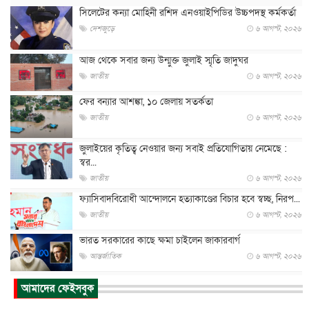
সিলেটের কন্যা মোহিনী রশিদ এনওয়াইপিডির উচ্চপদস্থ কর্মকর্তা
দেশজুড়ে
৬ আগস্ট, ২০২৬
আজ থেকে সবার জন্য উন্মুক্ত জুলাই স্মৃতি জাদুঘর
জাতীয়
৬ আগস্ট, ২০২৬
ফের বন্যার আশঙ্কা, ১০ জেলায় সতর্কতা
জাতীয়
৬ আগস্ট, ২০২৬
জুলাইয়ের কৃতিত্ব নেওয়ার জন্য সবাই প্রতিযোগিতায় নেমেছে :
স্বর...
জাতীয়
৬ আগস্ট, ২০২৬
ফ্যাসিবাদবিরোধী আন্দোলনে হত্যাকাণ্ডের বিচার হবে স্বচ্ছ, নিরপ...
জাতীয়
৬ আগস্ট, ২০২৬
ভারত সরকারের কাছে ক্ষমা চাইলেন জাকারবার্গ
আন্তর্জাতিক
৬ আগস্ট, ২০২৬
আকাশে ট্রাম্পের হেলিকপ্টার ও যাত্রীবাহী বিমান মুখোমুখি, তদন্...
আমাদের ফেইসবুক
আন্তর্জাতিক
৬ আগস্ট, ২০২৬