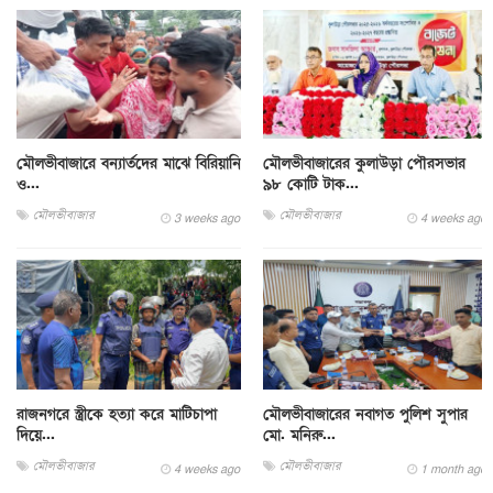
মৌলভীবাজারে বন্যার্তদের মাঝে বিরিয়ানি
মৌলভীবাজারের কুলাউড়া পৌরসভার
ও...
৯৮ কোটি টাক...
মৌলভীবাজার
মৌলভীবাজার
3 weeks ago
4 weeks ago
রাজনগরে স্ত্রীকে হত্যা করে মাটিচাপা
মৌলভীবাজারের নবাগত পুলিশ সুপার
দিয়ে...
মো. মনিরু...
মৌলভীবাজার
মৌলভীবাজার
4 weeks ago
1 month ago