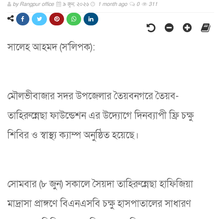
by
Rangpur office
৯ জুন, ২০২৬
1 month ago
0
311
সালেহ আহমদ (স'লিপক):
মৌলভীবাজার সদর উপজেলার তৈয়বনগরে তৈয়ব-
তাহিরুন্নেছা ফাউন্ডেশন এর উদ্যোগে দিনব্যাপী ফ্রি চক্ষু
শিবির ও স্বাস্থ্য ক্যাম্প অনুষ্ঠিত হয়েছে।
সোমবার (৮ জুন) সকালে সৈয়দা তাহিরুন্নেছা হাফিজিয়া
মাদ্রাসা প্রাঙ্গণে বিএনএসবি চক্ষু হাসপাতালের সাধারণ