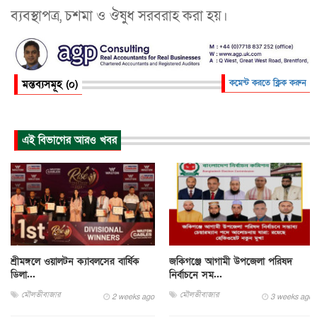
ব্যবস্থাপত্র, চশমা ও ঔষুধ সরবরাহ করা হয়।
মন্তব্যসমূহ (০)
কমেন্ট করতে ক্লিক করুন
এই বিভাগের আরও খবর
শ্রীমঙ্গলে ওয়ালটন ক্যাবলসের বার্ষিক
জকিগঞ্জে আগামী উপজেলা পরিষদ
ডিলা...
নির্বাচনে সম...
মৌলভীবাজার
মৌলভীবাজার
2 weeks ago
3 weeks ago