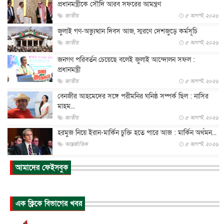
প্রধানমন্ত্রীকে সৌদি আরব সফরের আমন্ত্রণ
জাতীয়
৫ আগস্ট, ২০২৬
জুলাই গণ-অভ্যুত্থান দিবস আজ, স্মরণে দেশজুড়ে কর্মসূচি
জাতীয়
৫ আগস্ট, ২০২৬
জনগণ পরিবর্তন চেয়েছে বলেই জুলাই আন্দোলন সফল :
প্রধানমন্ত্রী
জাতীয়
৫ আগস্ট, ২০২৬
বেনজীর আহমেদের সঙ্গে পরীমনির ঘনিষ্ঠ সম্পর্ক ছিল : নাসির
মাহম...
জাতীয়
৫ আগস্ট, ২০২৬
হরমুজ নিয়ে ইরান-মার্কিন চুক্তি হতে পারে আজ : মার্কিন অর্থমন...
আন্তর্জাতিক
৫ আগস্ট, ২০২৬
পৃথিবীর দিকে আসছে বিধ্বংসী বস্তু, পারমাণবিক বোমা দিয়ে করা
আমাদের ফেইসবুক
হব...
আন্তর্জাতিক
৫ আগস্ট, ২০২৬
কেনিয়ায় ১৫ হাতির রহস্যজনক মৃত্যু, সন্দেহের মুখে কীটনাশকের
এক ক্লিকে বিভাগের খবর
ব্...
আন্তর্জাতিক
৫ আগস্ট, ২০২৬