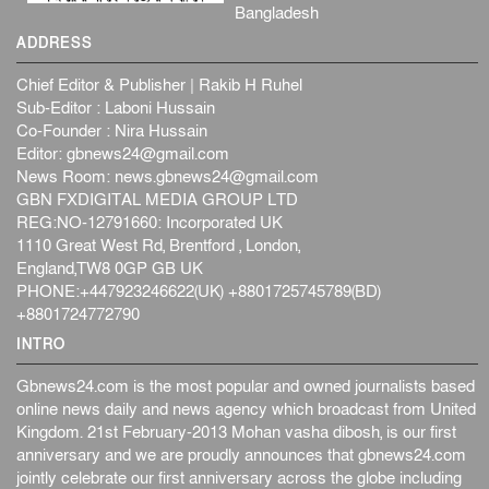
Bangladesh
ADDRESS
Chief Editor & Publisher | Rakib H Ruhel
Sub-Editor : Laboni Hussain
Co-Founder : Nira Hussain
Editor:
gbnews24@gmail.com
News Room:
news.gbnews24@gmail.com
GBN FXDIGITAL MEDIA GROUP LTD
REG:NO-12791660: Incorporated UK
1110 Great West Rd, Brentford , London,
England,TW8 0GP GB UK
PHONE:+447923246622(UK) +8801725745789(BD)
+8801724772790
INTRO
Gbnews24.com is the most popular and owned journalists based
online news daily and news agency which broadcast from United
Kingdom. 21st February-2013 Mohan vasha dibosh, is our first
anniversary and we are proudly announces that gbnews24.com
jointly celebrate our first anniversary across the globe including