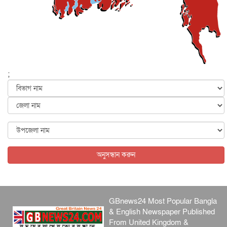
করবে...
জাতীয়
৪ আগস্ট, ২০২৬
যুক্তরাষ্ট্রের সঙ্গে আলোচনার দাবি নাকচ করল ইরান
আন্তর্জাতিক
৪ আগস্ট, ২০২৬
‘ট্রাম্প প্রশাসন না থাকলে তেল শিল্প ধ্বংস হয়ে যেত’, দাবি মা...
;
আন্তর্জাতিক
৪ আগস্ট, ২০২৬
যৌন হয়রানির মামলায় কুস্তির সাবেক প্রধানকে খালাস দিয়েছেন
ভা...
আন্তর্জাতিক
৪ আগস্ট, ২০২৬
পাকিস্তানে আত্মঘাতী হামলায় নিহত বেড়ে ১৭
আন্তর্জাতিক
৪ আগস্ট, ২০২৬
অনুসন্ধান করুন
GBnews24 Most Popular Bangla
& English Newspaper Published
From United Kingdom &