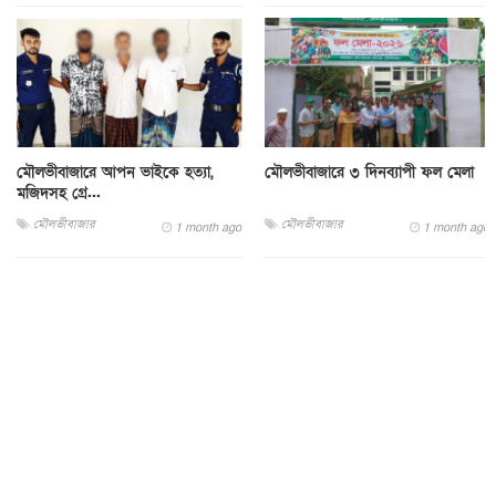
মৌলভীবাজারে আপন ভাইকে হত্যা,
মৌলভীবাজারে ৩ দিনব্যাপী ফল মেলা
মজিদসহ গ্রে...
মৌলভীবাজার
মৌলভীবাজার
1 month ago
1 month ago