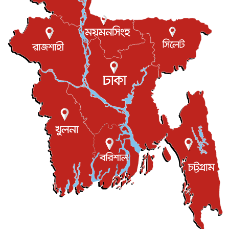
টি-টোয়েন্টি ইতিহাসের সর্বোচ্চ রানের মালিক এখন জস বাটলার
খেলাধুলা
৬ আগস্ট, ২০২৬
বস্তিতে কেটেছে শৈশব, আজ মুম্বাইয়ে দুই বাড়ির মালিক
বিনোদন
৬ আগস্ট, ২০২৬
যুক্তরাজ্যে বসবাসরত জাতীয়তাবাদী কুলাউড়াবাসীর মত বিনিময়
সভা...
ইউকে কমিউনিটি
৫ আগস্ট, ২০২৬
প্রধানমন্ত্রীকে সৌদি আরব সফরের আমন্ত্রণ
জাতীয়
৫ আগস্ট, ২০২৬
জুলাই গণ-অভ্যুত্থান দিবস আজ, স্মরণে দেশজুড়ে কর্মসূচি
জাতীয়
৫ আগস্ট, ২০২৬
জনগণ পরিবর্তন চেয়েছে বলেই জুলাই আন্দোলন সফল :
প্রধানমন্ত্রী
জাতীয়
৫ আগস্ট, ২০২৬
বেনজীর আহমেদের সঙ্গে পরীমনির ঘনিষ্ঠ সম্পর্ক ছিল : নাসির
মাহম...