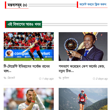
মন্তব্যসমূহ (০)
কমেন্ট করতে ক্লিক করুন
এই বিভাগের আরও খবর
টি-টোয়েন্টি ইতিহাসের সর্বোচ্চ রানের
পদত্যাগ করেছেন কেপ ভার্দের কোচ,
মাল...
নতুন ঠিক...
ক্রিকেট
ফুটবল
1 day ago
2 days ago