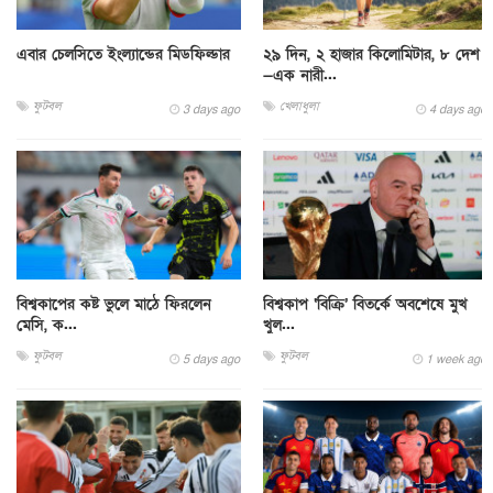
এবার চেলসিতে ইংল্যান্ডের মিডফিল্ডার
২৯ দিন, ২ হাজার কিলোমিটার, ৮ দেশ
—এক নারী...
ফুটবল
খেলাধুলা
3 days ago
4 days ago
বিশ্বকাপের কষ্ট ভুলে মাঠে ফিরলেন
বিশ্বকাপ ‘বিক্রি’ বিতর্কে অবশেষে মুখ
মেসি, ক...
খুল...
ফুটবল
ফুটবল
5 days ago
1 week ago