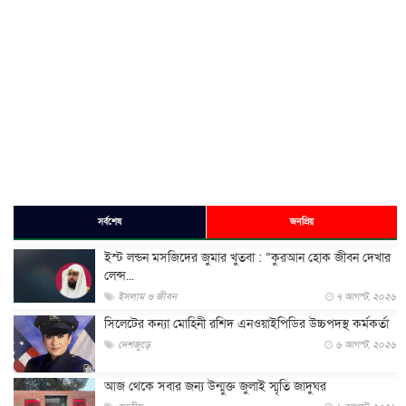
সর্বশেষ
জনপ্রিয়
ইস্ট লন্ডন মসজিদের জুমার খুতবা : “কুরআন হোক জীবন দেখার
লেন্স...
ইসলাম ও জীবন
৭ আগস্ট, ২০২৬
সিলেটের কন্যা মোহিনী রশিদ এনওয়াইপিডির উচ্চপদস্থ কর্মকর্তা
দেশজুড়ে
৬ আগস্ট, ২০২৬
আজ থেকে সবার জন্য উন্মুক্ত জুলাই স্মৃতি জাদুঘর