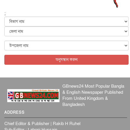
জাতীয়
৫ আগস্ট, ২০২৬
হরমুজ নিয়ে ইরান-মার্কিন চুক্তি হতে পারে আজ : মার্কিন অর্থমন...
;
আন্তর্জাতিক
৫ আগস্ট, ২০২৬
পৃথিবীর দিকে আসছে বিধ্বংসী বস্তু, পারমাণবিক বোমা দিয়ে করা
হব...
আন্তর্জাতিক
৫ আগস্ট, ২০২৬
কেনিয়ায় ১৫ হাতির রহস্যজনক মৃত্যু, সন্দেহের মুখে কীটনাশকের
ব্...
অনুসন্ধান করুন
আন্তর্জাতিক
৫ আগস্ট, ২০২৬
GBnews24 Most Popular Bangla
& English Newspaper Published
From United Kingdom &
Bangladesh
ADDRESS
Chief Editor & Publisher | Rakib H Ruhel
Sub-Editor : Laboni Hussain