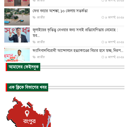
জাতীয়
৬ আগস্ট, ২০২৬
ফের বন্যার আশঙ্কা, ১০ জেলায় সতর্কতা
জাতীয়
৬ আগস্ট, ২০২৬
জুলাইয়ের কৃতিত্ব নেওয়ার জন্য সবাই প্রতিযোগিতায় নেমেছে :
স্বর...
জাতীয়
৬ আগস্ট, ২০২৬
ফ্যাসিবাদবিরোধী আন্দোলনে হত্যাকাণ্ডের বিচার হবে স্বচ্ছ, নিরপ...
জাতীয়
৬ আগস্ট, ২০২৬
আমাদের ফেইসবুক
ভারত সরকারের কাছে ক্ষমা চাইলেন জাকারবার্গ
আন্তর্জাতিক
৬ আগস্ট, ২০২৬
আকাশে ট্রাম্পের হেলিকপ্টার ও যাত্রীবাহী বিমান মুখোমুখি, তদন্...
এক ক্লিকে বিভাগের খবর
আন্তর্জাতিক
৬ আগস্ট, ২০২৬
হিরোশিমায় বোমা হামলার ৮১ বছর, অস্ত্রমুক্ত বিশ্বের আহ্বান জা...
আন্তর্জাতিক
৬ আগস্ট, ২০২৬
যুক্তরাষ্ট্রে পারিবারিক সংঘাতে বন্দুক হামলা, নিহত ৩
আন্তর্জাতিক
৬ আগস্ট, ২০২৬