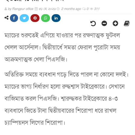
by
Rangpur office
৩১ মে, ২০২৬
2 months ago
0
311
ম‍্যাচের শুরুতেই এগিয়ে যাওয়ার পর রক্ষণাত্মক ফুটবল
খেলল আর্সেনাল। দ্বিতীয়ার্ধে সমতা ফেরাল পুরোটা সময়
আক্রমণাত্মক খেলা পিএসজি।
অতিরিক্ত সময়ে ব‍্যবধান গড়ে দিতে পারল না কোনো দলই।
ম‍্যাচের ভাগ‍্য নির্ধারণ হলো রুদ্ধশ্বাস টাইব্রেকারে। সেখানে
বাজিমাত করল পিএসজি। শ্বারুদ্ধকর টাইব্রেকারে ৪-৩
ব‍্যবধানে জিতে টানা দ্বিতীয়বারের শিরোপা ধরে রাখল
চ‍্যাম্পিয়নস লিগের শিরোপা।