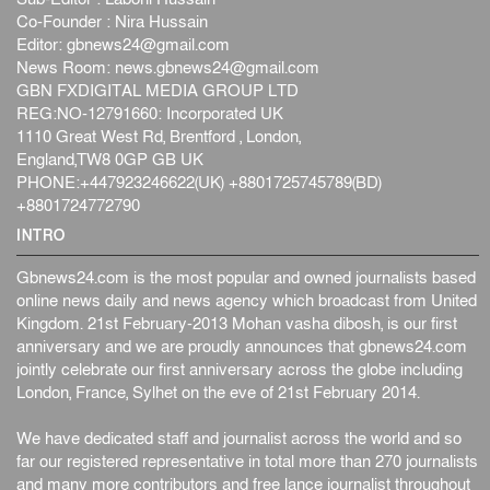
Co-Founder : Nira Hussain
Editor:
gbnews24@gmail.com
News Room:
news.gbnews24@gmail.com
GBN FXDIGITAL MEDIA GROUP LTD
REG:NO-12791660: Incorporated UK
1110 Great West Rd, Brentford , London,
England,TW8 0GP GB UK
PHONE:+447923246622(UK) +8801725745789(BD)
+8801724772790
INTRO
Gbnews24.com is the most popular and owned journalists based
online news daily and news agency which broadcast from United
Kingdom. 21st February-2013 Mohan vasha dibosh, is our first
anniversary and we are proudly announces that gbnews24.com
jointly celebrate our first anniversary across the globe including
London, France, Sylhet on the eve of 21st February 2014.
We have dedicated staff and journalist across the world and so
far our registered representative in total more than 270 journalists
and many more contributors and free lance journalist throughout