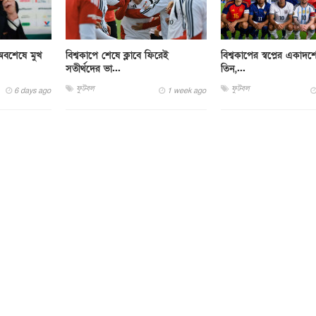
ে অবশেষে মুখ
বিশ্বকাপে শেষে ক্লাবে ফিরেই
বিশ্বকাপের স্বপ্নের একাদশ
সতীর্থদের ভা...
তিন,...
ফুটবল
ফুটবল
6 days ago
1 week ago