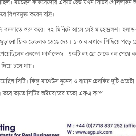
নিয়েছিল। ময়জেস কাইসেদোর একটি হেড যখন সিটির গোললাইন অ
 করে বিপদমুক্ত করেন রদ্রি।
্য বদলাতে শুরু করে। ৭২ মিনিটে আসে সেই মাহেন্দ্রক্ষণ। হলান্
জুড়ানো ফ্লিক ডেডলক ভেঙে দেয়। ১-০ ব্যবধানে পিছিয়ে পড়ে 
য়েছিলেন এনজো ফার্নান্দেজ। একটি লং থ্রো থেকে বল পেয়ে বক
 দিয়ে চলে যায়।
য়েছিল সিটি। কিন্তু মাথেউস নুনেস ও রায়ান চেরকির দুটি প্রচেষ্টা
জ। তবে তাতে সিটির অষ্টমবারের মতো এফএ কাপ