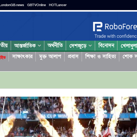
LondonGB.news
GBTVOnline
HOTLancer
াতীয়
অর্থনীতি
বিনোদন
আন্তর্জাতিক
দেশজুড়ে
খেলাধুল
সাক্ষাৎকার
মুক্ত আলাপ
প্রবাস
শিক্ষা ও সাহিত্য
শোক স
াইভ