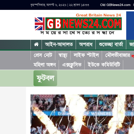
বৃহস্পতিবার, আগস্ট ৬, ২০২৬ | ২২ শ্রাবণ ১৪৩৩
Old GBNews24.com
আইন-আদালত
অপরাধ
শুভেচ্ছা বার্তা
জ
প্রেস নোট
স্বাস্থ্য
লাইফ স্টাইল
মৌলভীবাজার
ল
মহিলা অঙ্গন
এক্সক্লুসিভ
ইউকে কমিউনিটি
ফুটবল