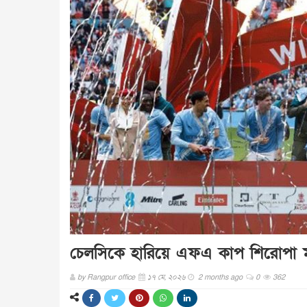
চেলসিকে হারিয়ে এফএ কাপ শিরোপা ম্
by
Rangpur office
১৭ মে, ২০২৬
2 months ago
0
362