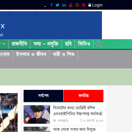
Login
রাজনীতি
তথ্য – প্রযুক্তি
ছবি
ভিডিও
া
ংবাদ
ইসলাম ও জীবন
নারী ও শিশু
সর্বশেষ
জনপ্রিয়
সিলেটের কন্যা মোহিনী রশিদ
এনওয়াইপিডির উচ্চপদস্থ কর্মকর্তা
দেশজুড়ে
৬ আগস্ট, ২০২৬
আজ থেকে সবার জন্য উন্মুক্ত