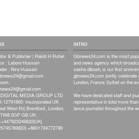
SS
INTRO
itor & Publisher | Rakib H Ruhel
Gbnews24.com is the most popul
or : Laboni Hussain
and news agency which broadca
der : Nira Hussain
vasha dibosh, is our first anniv
bnews24@gmail.com
gbnews24.com jointly celebrate o
oom:
London, France, Sylhet on the ev
bnews24@gmail.com
DIGITAL MEDIA GROUP LTD
We have dedicated staff and jour
12791660: Incorporated UK
representative in total more tha
at West Rd, Brentford , London,
lance journalist throughout the wo
d,TW8 0GP GB UK
+447923246622(UK)
5745789(BD) +8801724772790