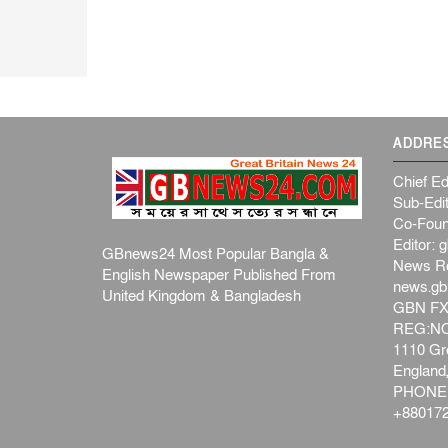
ADDRE
Chief Ed
Sub-Edit
Co-Foun
Editor:
g
GBnews24 Most Popular Bangla &
News R
English Newspaper Published From
news.g
United Kingdom & Bangladesh
GBN FX
REG:NO-
1110 Gre
Englan
PHONE:
+880172