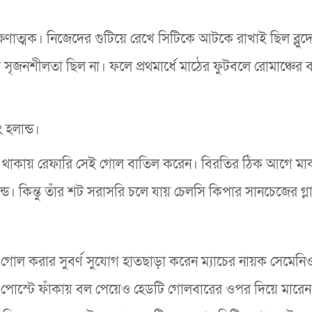
ণাত্মক। নিজেদের গুটিয়ে রেখে সিটিকে আটকে রাখাই ছিল ব্লুদে
া সৃজনশীলতা ছিল না। ফলে প্রথমার্ধে মাঠের ফুটবলে রোমাঞ্চের ব
হলান্ড।
 থাকায় রেফারি সেই গোল বাতিল করেন। বিরতির ঠিক আগে মার্
। কিন্তু তাঁর শট সরাসরি চলে যায় চেলসি কিপার সানচেজের গ্
য়। গোল করার সুবর্ণ সুযোগ হাতছাড়া করেন ম্যাচের নায়ক সেমেনি
ক পোস্টে ফাঁকায় বল পেয়েও হেডটি গোলবারের ওপর দিয়ে মারে