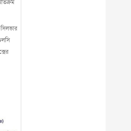
তিক্রম
আন্তর্জাতিক
৫ আগস্ট, ২০২৬
ড-সিলভার
চেলসি
্সের