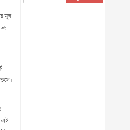
জাতীয়
৫ আগস্ট, ২০২৬
জনগণ পরিবর্তন চেয়েছে বলেই
র মূল
জুলাই আন্দোলন সফল : প্রধানমন্ত্রী
জাতীয়
৫ আগস্ট, ২০২৬
ড্ড
বেনজীর আহমেদের সঙ্গে পরীমনির
ঘনিষ্ঠ সম্পর্ক ছিল : নাসির মাহম...
জাতীয়
৫ আগস্ট, ২০২৬
হরমুজ নিয়ে ইরান-মার্কিন চুক্তি
হতে পারে আজ : মার্কিন অর্থমন...
ক
আন্তর্জাতিক
৫ আগস্ট, ২০২৬
পৃথিবীর দিকে আসছে বিধ্বংসী
লাভসে।
বস্তু, পারমাণবিক বোমা দিয়ে করা
হব...
আন্তর্জাতিক
৫ আগস্ট, ২০২৬
কেনিয়ায় ১৫ হাতির রহস্যজনক
মৃত্যু, সন্দেহের মুখে কীটনাশকের
ও
ব্...
আন্তর্জাতিক
৫ আগস্ট, ২০২৬
বিদেশি সংবাদমাধ্যমের জন্য নতুন
ন এই
বিধি-নিষেধ পাকিস্তানের