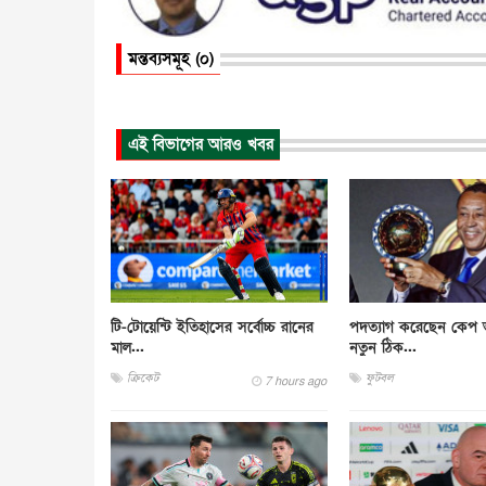
মন্তব্যসমূহ (০)
এই বিভাগের আরও খবর
টি-টোয়েন্টি ইতিহাসের সর্বোচ্চ রানের
পদত্যাগ করেছেন কেপ ভ
মাল...
নতুন ঠিক...
ক্রিকেট
ফুটবল
7 hours ago