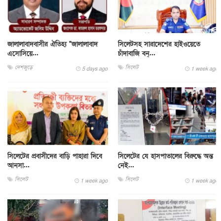
জালালাবাদবাসীর ঐতিহ্য "জালালাবাদ
সিলেটসহ সারাদেশের হাইওয়েতে
এসোসিয়ে...
চাঁদাবাজি বন্...
দেশজুড়ে
সিলেট
5 days ago
1 week ago
সিলেটের প্রবাসীদের বাড়ি পাহারা দিবে
সিলেটের যে হাসপাতালের বিরুদ্ধে অন্ত
আনসা...
নেই...
সিলেট
সিলেট
1 week ago
1 week ago