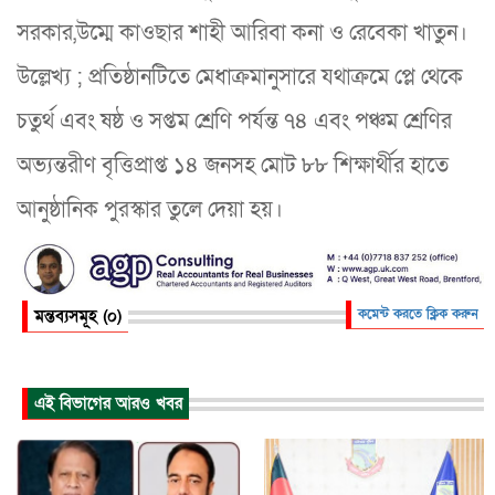
সরকার,উম্মে কাওছার শাহী আরিবা কনা ও রেবেকা খাতুন।
উল্লেখ্য ; প্রতিষ্ঠানটিতে মেধাক্রমানুসারে যথাক্রমে প্লে থেকে
চতুর্থ এবং ষষ্ঠ ও সপ্তম শ্রেণি পর্যন্ত ৭৪ এবং পঞ্চম শ্রেণির
অভ্যন্তরীণ বৃত্তিপ্রাপ্ত ১৪ জনসহ মোট ৮৮ শিক্ষার্থীর হাতে
আনুষ্ঠানিক পুরস্কার তুলে দেয়া হয়।
মন্তব্যসমূহ (০)
কমেন্ট করতে ক্লিক করুন
এই বিভাগের আরও খবর