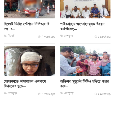
সিলেটে ফিলিং স্টেশনে সিলিন্ডার বি
পাইকগাছায় অংশগ্রহণমূলক উন্নয়ন
স্ফো র...
কর্মপরিকল্...
সিলেট
দেশজুড়ে
1 week ago
1 week ago
গোপালগঞ্জে আদালতের এজলাসে
ব্যক্তিগত মুহূর্তের ভিডিও ছড়িয়ে পড়ার
বিচারকের ছুড়ে...
কার...
দেশজুড়ে
দেশজুড়ে
1 week ago
1 week ago