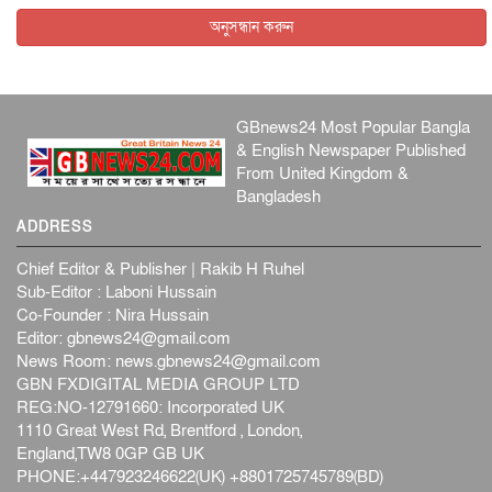
আন্তর্জাতিক
৪ আগস্ট, ২০২৬
অনুসন্ধান করুন
GBnews24 Most Popular Bangla
& English Newspaper Published
From United Kingdom &
Bangladesh
ADDRESS
Chief Editor & Publisher | Rakib H Ruhel
Sub-Editor : Laboni Hussain
Co-Founder : Nira Hussain
Editor:
gbnews24@gmail.com
News Room:
news.gbnews24@gmail.com
GBN FXDIGITAL MEDIA GROUP LTD
REG:NO-12791660: Incorporated UK
1110 Great West Rd, Brentford , London,
England,TW8 0GP GB UK
PHONE:+447923246622(UK) +8801725745789(BD)