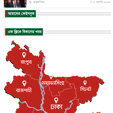
আন্তর্জাতিক
৫ আগস্ট, ২০২৬
পৃথিবীর দিকে আসছে বিধ্বংসী বস্তু, পারমাণবিক বোমা দিয়ে করা
আমাদের ফেইসবুক
হব...
আন্তর্জাতিক
৫ আগস্ট, ২০২৬
কেনিয়ায় ১৫ হাতির রহস্যজনক মৃত্যু, সন্দেহের মুখে কীটনাশকের
এক ক্লিকে বিভাগের খবর
ব্...
আন্তর্জাতিক
৫ আগস্ট, ২০২৬
বিদেশি সংবাদমাধ্যমের জন্য নতুন বিধি-নিষেধ পাকিস্তানের
আন্তর্জাতিক
৫ আগস্ট, ২০২৬
যুক্তরাজ্যের চেভেনিং স্কলারশিপের আবেদন শুরু
আন্তর্জাতিক
৫ আগস্ট, ২০২৬
পদত্যাগ করেছেন কেপ ভার্দের কোচ, নতুন ঠিকানা মরক্কো
খেলাধুলা
৫ আগস্ট, ২০২৬
মাত্র ৬ দিনেই ১ বিলিয়ন ডলারের ক্লাবে ‘স্পাইডার-ম্যান : ব্র্য...
বিনোদন
৫ আগস্ট, ২০২৬
দেশের কারিগরি ও ক্রীড়া শিক্ষায় সহযোগিতার আগ্রহ অস্ট্রেলিয়ার