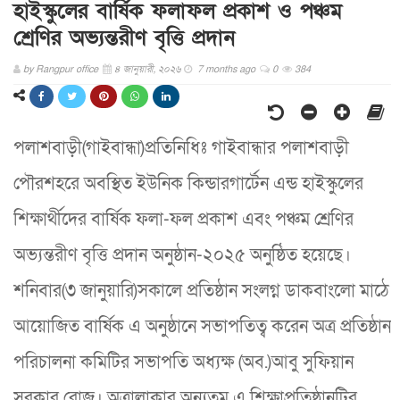
হাইস্কুলের বার্ষিক ফলাফল প্রকাশ ও পঞ্চম
শ্রেণির অভ্যন্তরীণ বৃত্তি প্রদান
by
Rangpur office
৪ জানুয়ারী, ২০২৬
7 months ago
0
384
পলাশবাড়ী(গাইবান্ধা)প্রতিনিধিঃ গাইবান্ধার পলাশবাড়ী
পৌরশহরে অবস্থিত ইউনিক কিন্ডারগার্টেন এন্ড হাইস্কুলের
শিক্ষার্থীদের বার্ষিক ফলা-ফল প্রকাশ এবং পঞ্চম শ্রেণির
অভ্যন্তরীণ বৃত্তি প্রদান অনুষ্ঠান-২০২৫ অনুষ্ঠিত হয়েছে।
শনিবার(৩ জানুয়ারি)সকালে প্রতিষ্ঠান সংলগ্ন ডাকবাংলো মাঠে
আয়োজিত বার্ষিক এ অনুষ্ঠানে সভাপতিত্ব করেন অত্র প্রতিষ্ঠান
পরিচালনা কমিটির সভাপতি অধ্যক্ষ (অব.)আবু সুফিয়ান
সরকার রোজ। অত্রালাকার অন্যতম এ শিক্ষাপ্রতিষ্ঠানটির