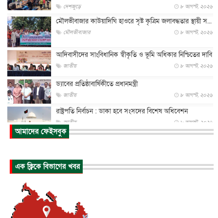
দেশজুড়ে
৮ আগস্ট, ২০২৬
মৌলভীবাজার কাউয়াদিঘি হাওরে সৃষ্ট কৃত্রিম জলাবদ্ধতার স্থায়ী স...
মৌলভীবাজার
৮ আগস্ট, ২০২৬
আদিবাসীদের সাংবিধানিক স্বীকৃতি ও ভূমি অধিকার নিশ্চিতের দাবি
জাতীয়
৮ আগস্ট, ২০২৬
ড্যাবের প্রতিষ্ঠাবার্ষিকীতে প্রধানমন্ত্রী
জাতীয়
৮ আগস্ট, ২০২৬
রাষ্ট্রপতি নির্বাচন : ডাকা হবে সংসদের বিশেষ অধিবেশন
জাতীয়
৮ আগস্ট, ২০২৬
আমাদের ফেইসবুক
প্রধানমন্ত্রীর সঙ্গে সাক্ষাতে খুদে শিল্পী অনুশ্রী রায়ের স্বপ...
জাতীয়
৮ আগস্ট, ২০২৬
এক ক্লিকে বিভাগের খবর
পাকিস্তান-তুরস্কের সঙ্গে প্রতিরক্ষা চুক্তি সৌদি আরবকে কতটা ন...
আন্তর্জাতিক
৮ আগস্ট, ২০২৬
যুক্তরাজ্যে গ্রুমিং কেলেঙ্কারি : পাকিস্তানির অপরাধে অস্বস্তি...
আন্তর্জাতিক
৮ আগস্ট, ২০২৬