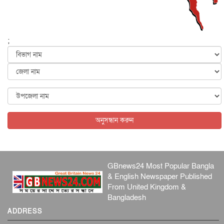
ফের বন্যার আশঙ্কা, ১০ জেলায় সতর্কতা
জাতীয়
৬ আগস্ট, ২০২৬
;
জুলাইয়ের কৃতিত্ব নেওয়ার জন্য সবাই প্রতিযোগিতায় নেমেছে :
স্বর...
জাতীয়
৬ আগস্ট, ২০২৬
ফ্যাসিবাদবিরোধী আন্দোলনে হত্যাকাণ্ডের বিচার হবে স্বচ্ছ, নিরপ...
জাতীয়
৬ আগস্ট, ২০২৬
অনুসন্ধান করুন
GBnews24 Most Popular Bangla
& English Newspaper Published
From United Kingdom &
Bangladesh
ADDRESS