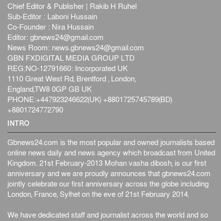
Chief Editor & Publisher | Rakib H Ruhel
Sub-Editor : Laboni Hussain
Co-Founder : Nira Hussain
Editor:
gbnews24@gmail.com
News Room:
news.gbnews24@gmail.com
GBN FXDIGITAL MEDIA GROUP LTD
REG:NO-12791660: Incorporated UK
1110 Great West Rd, Brentford , London,
England,TW8 0GP GB UK
PHONE:+447923246622(UK) +8801725745789(BD)
+8801724772790
INTRO
Gbnews24.com is the most popular and owned journalists based
online news daily and news agency which broadcast from United
Kingdom. 21st February-2013 Mohan vasha dibosh, is our first
anniversary and we are proudly announces that gbnews24.com
jointly celebrate our first anniversary across the globe including
London, France, Sylhet on the eve of 21st February 2014.
We have dedicated staff and journalist across the world and so