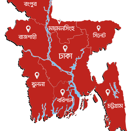
বিরোধ কাটিয়ে কূটনৈতিক সম্পর্ক পুনঃস্থাপন করছে মেক্সিকো ও
পের...
আন্তর্জাতিক
৮ আগস্ট, ২০২৬
এবার ওটিটিতে মুক্তি পেল ‘মালিক’
বিনোদন
৮ আগস্ট, ২০২৬
রিয়ালকে ‘না’ বলা রদ্রির জন্য বার্সার কাছে কত চাইল ম্যানসিটি
খেলাধুলা
৮ আগস্ট, ২০২৬
শিল্পকলায় চলচ্চিত্র উৎসব, বিনা মূল্যে দেখা যাবে ৬ সিনেমা
বিনোদন
৮ আগস্ট, ২০২৬
ইস্ট লন্ডন মসজিদের জুমার খুতবা : “কুরআন হোক জীবন দেখার
লেন্স...
ইসলাম ও জীবন
৭ আগস্ট, ২০২৬
সিলেটের কন্যা মোহিনী রশিদ এনওয়াইপিডির উচ্চপদস্থ কর্মকর্তা
দেশজুড়ে
৬ আগস্ট, ২০২৬
আজ থেকে সবার জন্য উন্মুক্ত জুলাই স্মৃতি জাদুঘর
জাতীয়
৬ আগস্ট, ২০২৬