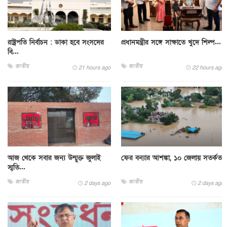
রাষ্ট্রপতি নির্বাচন : ডাকা হবে সংসদের
প্রধানমন্ত্রীর সঙ্গে সাক্ষাতে খুদে শিল্প...
বি...
জাতীয়
জাতীয়
21 hours ago
22 hours ago
আজ থেকে সবার জন্য উন্মুক্ত জুলাই
ফের বন্যার আশঙ্কা, ১০ জেলায় সতর্কতা
স্মৃতি...
জাতীয়
জাতীয়
2 days ago
2 days ago