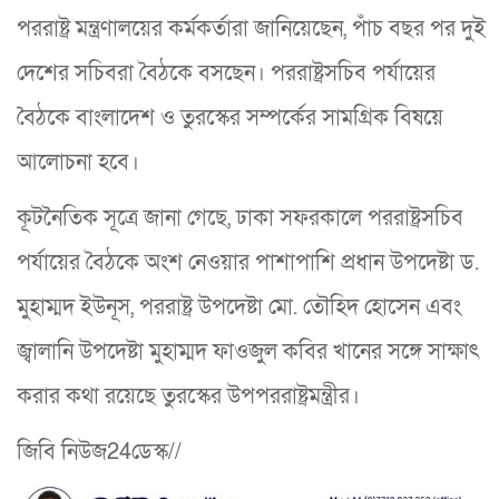
পররাষ্ট্র মন্ত্রণালয়ের কর্মকর্তারা জানি‌য়ে‌ছেন, পাঁচ বছর পর দুই
দে‌শের স‌চিবরা বৈঠ‌কে বসছেন। পররাষ্ট্রসচিব পর্যায়ের
বৈঠ‌কে বাংলাদেশ ও তুরস্কের সম্প‌র্কের সাম‌গ্রিক বিষ‌য়ে
আলোচনা হ‌বে।
কূটনৈতিক সূত্রে জানা গে‌ছে, ঢাকা সফরকালে পররাষ্ট্রসচিব
পর্যায়ের বৈঠ‌কে অংশ নেওয়ার পাশাপা‌শি প্রধান উপদেষ্টা ড.
মুহাম্মদ ইউনূস, পররাষ্ট্র উপদেষ্টা মো. তৌহিদ হোসেন এবং
জ্বালানি উপদেষ্টা মুহাম্মদ ফাওজুল কবির খানের সঙ্গে সাক্ষাৎ
করার কথা র‌য়ে‌ছে তুরস্কের উপপররাষ্ট্রমন্ত্রীর।
জিবি নিউজ24ডেস্ক//